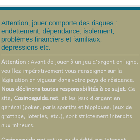
Attention, jouer comporte des risques :
endettement, dépendance, isolement,
problèmes financiers et familiaux,
depressions etc.
Attention :
Avant de jouer à un jeu d'argent en ligne,
veuillez impérativement vous renseigner sur la
législation en vigueur dans votre pays de résidence.
Nous déclinons toutes responsabilités à ce sujet
. Ce
site,
Casinosguide.net
, et les jeux d'argent en
général (poker, paris sportifs et hippiques, jeux de
grattage, loteries, etc.), sont strictement interdits
aux mineurs.
Casinosguide.net
est un guide édité sur Internet