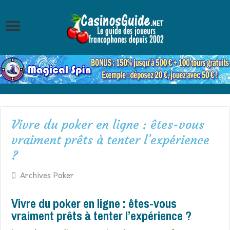
Vivre du poker en ligne : êtes-vous
vraiment prêts à tenter l’expérience
?
Archives Poker
Vivre du poker en ligne : êtes-vous
vraiment prêts à tenter l’expérience ?