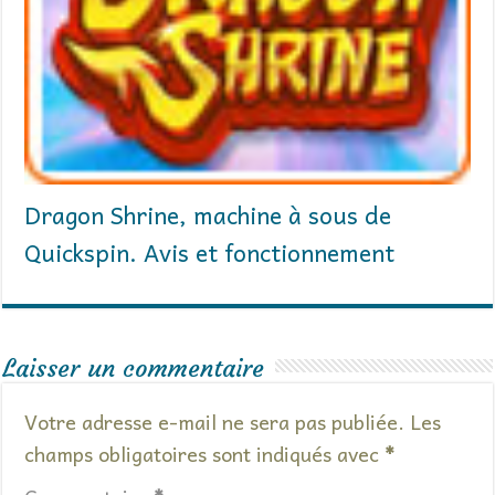
Dragon Shrine, machine à sous de
Quickspin. Avis et fonctionnement
Laisser un commentaire
Votre adresse e-mail ne sera pas publiée.
Les
champs obligatoires sont indiqués avec
*