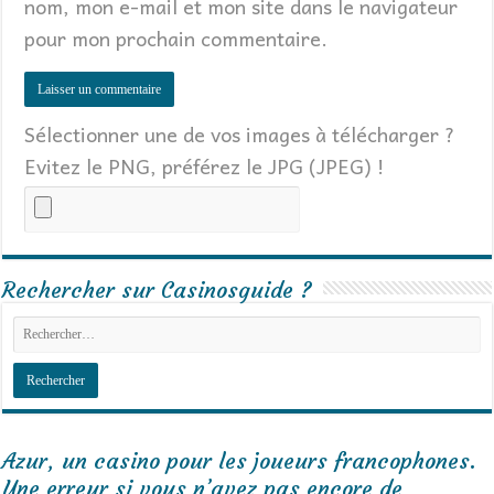
nom, mon e-mail et mon site dans le navigateur
pour mon prochain commentaire.
Sélectionner une de vos images à télécharger ?
Evitez le PNG, préférez le JPG (JPEG) !
Rechercher sur Casinosguide ?
Azur, un casino pour les joueurs francophones.
Une erreur si vous n’avez pas encore de