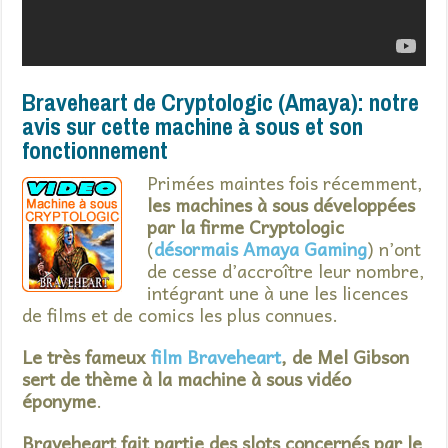
Braveheart de Cryptologic (Amaya): notre
avis sur cette machine à sous et son
fonctionnement
Primées maintes fois récemment,
les machines à sous développées
par la firme Cryptologic
(
désormais Amaya Gaming
) n’ont
de cesse d’accroître leur nombre,
intégrant une à une les licences
de films et de comics les plus connues.
Le très fameux
film Braveheart
, de Mel Gibson
sert de thème à la machine à sous vidéo
éponyme
.
Braveheart fait partie des slots concernés par le