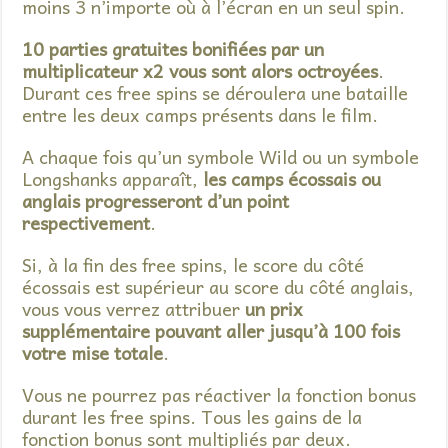
moins 3 n’importe où à l’écran en un seul spin.
10 parties gratuites bonifiées par un
multiplicateur x2 vous sont alors octroyées
.
Durant ces free spins se déroulera une bataille
entre les deux camps présents dans le film.
A chaque fois qu’un symbole Wild ou un symbole
Longshanks apparaît,
les camps écossais ou
anglais progresseront d’un point
respectivement
.
Si, à la fin des free spins, le score du côté
écossais est supérieur au score du côté anglais,
vous vous verrez attribuer
un prix
supplémentaire pouvant aller jusqu’à 100 fois
votre mise totale
.
Vous ne pourrez pas réactiver la fonction bonus
durant les free spins. Tous les gains de la
fonction bonus sont multipliés par deux.