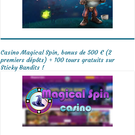
Casino Magical Spin, bonus de 500 € (2
premiers dépôts) + 100 tours gratuits sur
Sticky Bandits !