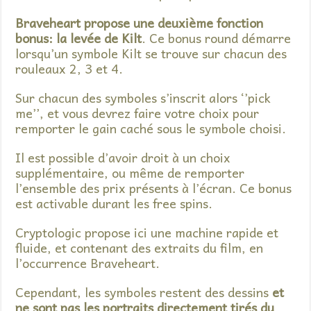
Braveheart propose une deuxième fonction
bonus: la levée de Kilt
. Ce bonus round démarre
lorsqu’un symbole Kilt se trouve sur chacun des
rouleaux 2, 3 et 4.
Sur chacun des symboles s’inscrit alors ‘’pick
me’’, et vous devrez faire votre choix pour
remporter le gain caché sous le symbole choisi.
Il est possible d’avoir droit à un choix
supplémentaire, ou même de remporter
l’ensemble des prix présents à l’écran. Ce bonus
est activable durant les free spins.
Cryptologic propose ici une machine rapide et
fluide, et contenant des extraits du film, en
l’occurrence Braveheart.
Cependant, les symboles restent des dessins
et
ne sont pas les portraits directement tirés du