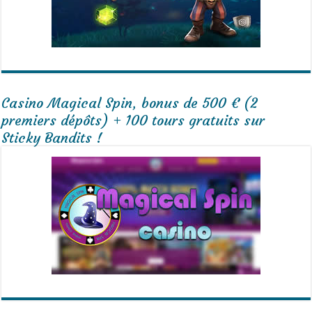
Casino Magical Spin, bonus de 500 € (2
premiers dépôts) + 100 tours gratuits sur
Sticky Bandits !