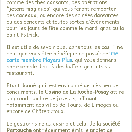
comme des thés dansants, des opérations
“jetons magiques” qui vous feront remporter
des cadeaux, ou encore des soirées dansantes
ou des concerts et toutes sortes d’événements
pour les jours de fête comme le mardi gras ou la
Saint Patrick.
Il est utile de savoir que, dans tous les cas, il ne
peut que vous être bénéfique de posséder
une
carte membre Players Plus
, qui vous donnera
par exemple droit à des buffets gratuits au
restaurant.
Etant donné qu’il est environné de très peu de
concurrents, le
Casino de La Roche-Posay
attire
un grand nombre de joueurs, affluant
notamment des villes de Tours, de Limoges ou
encore de Châteauroux.
Le gestionnaire du casino et celui de la
société
Partouche
ont récemment émis le projet de