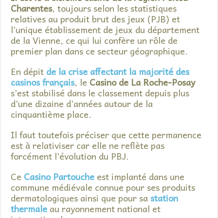
Charentes
, toujours selon les statistiques
relatives au produit brut des jeux (PJB) et
l’unique établissement de jeux du département
de la Vienne, ce qui lui confère un rôle de
premier plan dans ce secteur géographique.
En dépit
de la crise affectant la majorité des
casinos français
, le
Casino de La Roche-Posay
s’est stabilisé dans le classement depuis plus
d’une dizaine d’années autour de la
cinquantième place.
Il faut toutefois préciser que cette permanence
est à relativiser car elle ne reflète pas
forcément l’évolution du PBJ.
Ce
Casino Partouche
est implanté dans une
commune médiévale connue pour ses produits
dermatologiques ainsi que pour sa
station
thermale
au rayonnement national et