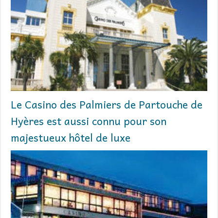
Le Casino des Palmiers de Partouche de
Hyères est aussi connu pour son
majestueux hôtel de luxe