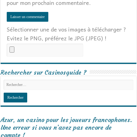
pour mon prochain commentaire.
Sélectionner une de vos images à télécharger ?
Evitez le PNG, préférez le JPG (JPEG) !
Rechercher sur Casinosguide ?
Azur, un casino pour les joueurs francophones.
Une erreur si vous n’avez pas encore de
compte !