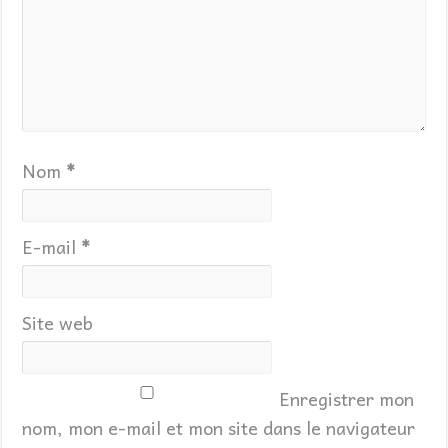
Nom
*
E-mail
*
Site web
Enregistrer mon
nom, mon e-mail et mon site dans le navigateur