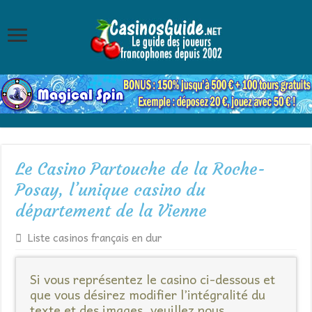
Le Casino Partouche de la Roche-
Posay, l’unique casino du
département de la Vienne
Liste casinos français en dur
Si vous représentez le casino ci-dessous et
que vous désirez modifier l’intégralité du
texte et des images, veuillez nous