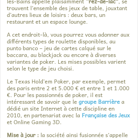
les-Bains appelle plaisamment
“rez-de-lac”
, se
trouvent l’ensemble des jeux de table, jouxtant
d’autres lieux de loisirs : deux bars, un
restaurant et un espace lounge.
A cet endroit-là, vous pourrez vous adonner aux
différents types de roulette disponibles, au
punto banco – jeu de cartes calqué sur le
baccara, au blackjack ou encore à diverses
variantes de poker. Les mises possibles varient
selon le type de jeu choisi.
Le Texas Hold’em Poker, par exemple, permet
des paris entre 2 et 5.000 € et entre 1 et 1.000
€. Pour les passionnés de poker, il est
intéressant de savoir que le
groupe Barrière
a
dédié un site Internet à cette discipline en
2010, en partenariat avec la
Française des Jeux
et Online Gaming 3D.
Mise à jour :
la société ainsi fusionnée s’appelle