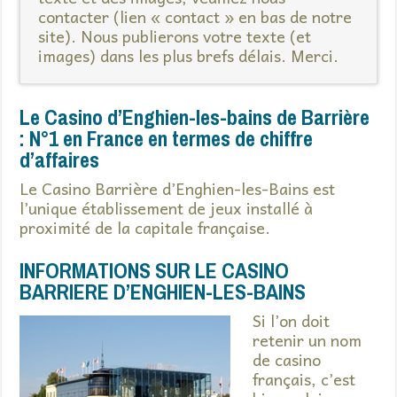
contacter (lien « contact » en bas de notre
site). Nous publierons votre texte (et
images) dans les plus brefs délais. Merci.
Le Casino d’Enghien-les-bains de Barrière
: N°1 en France en termes de chiffre
d’affaires
Le Casino Barrière d’Enghien-les-Bains est
l’unique établissement de jeux installé à
proximité de la capitale française.
INFORMATIONS SUR LE CASINO
BARRIERE D’ENGHIEN-LES-BAINS
Si l’on doit
retenir un nom
de casino
français, c’est