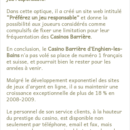
Dans cette optique, il a créé un site web intitulé
“Préférez un jeu responsable”
et donne la
possibilité aux joueurs considérés comme
compulsifs de fixer une limitation pour leur
fréquentation des
Casinos Barrière
.
En conclusion, le
Casino Barrière d’Enghien-les-
Bains
n’a pas volé sa place de numéro 1 français
et suisse, et pourrait bien le rester pour les
années à venir.
Malgré le développement exponentiel des sites
de jeux d’argent en ligne, il a su maintenir une
croissance exceptionnelle de plus de 18 % en
2008-2009.
Le personnel de son service clients, à la hauteur
du prestige du casino, est disponible non
seulement par téléphone, email et fax, mais