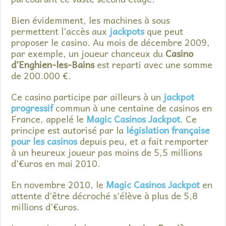
Bien évidemment, les machines à sous
permettent l’accès aux
jackpots
que peut
proposer le casino. Au mois de décembre 2009,
par exemple, un joueur chanceux du
Casino
d’Enghien-les-Bains
est reparti avec une somme
de 200.000 €.
Ce casino participe par ailleurs à un
jackpot
progressif
commun à une centaine de casinos en
France, appelé le
Magic Casinos Jackpot
. Ce
principe est autorisé par la
législation française
pour les casinos
depuis peu, et a fait remporter
à un heureux joueur pas moins de 5,5 millions
d’€uros en mai 2010.
En novembre 2010, le
Magic Casinos Jackpot
en
attente d’être décroché s’élève à plus de 5,8
millions d’€uros.