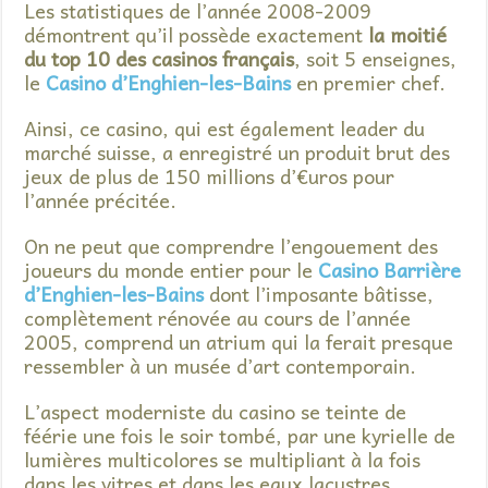
Les statistiques de l’année 2008-2009
démontrent qu’il possède exactement
la moitié
du top 10 des casinos français
, soit 5 enseignes,
le
Casino d’Enghien-les-Bains
en premier chef.
Ainsi, ce casino, qui est également leader du
marché suisse, a enregistré un produit brut des
jeux de plus de 150 millions d’€uros pour
l’année précitée.
On ne peut que comprendre l’engouement des
joueurs du monde entier pour le
Casino Barrière
d’Enghien-les-Bains
dont l’imposante bâtisse,
complètement rénovée au cours de l’année
2005, comprend un atrium qui la ferait presque
ressembler à un musée d’art contemporain.
L’aspect moderniste du casino se teinte de
féérie une fois le soir tombé, par une kyrielle de
lumières multicolores se multipliant à la fois
dans les vitres et dans les eaux lacustres.