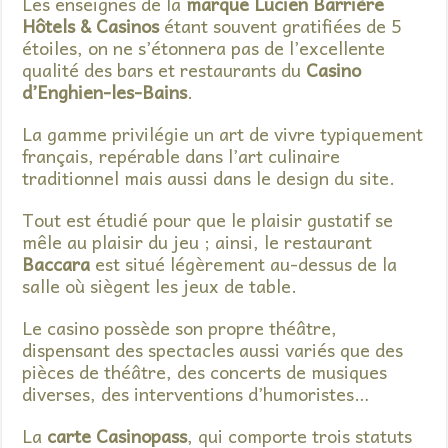
Les enseignes de la
marque Lucien Barrière
Hôtels & Casinos
étant souvent gratifiées de 5
étoiles, on ne s’étonnera pas de l’excellente
qualité des bars et restaurants du
Casino
d’Enghien-les-Bains
.
La gamme privilégie un art de vivre typiquement
français, repérable dans l’art culinaire
traditionnel mais aussi dans le design du site.
Tout est étudié pour que le plaisir gustatif se
mêle au plaisir du jeu ; ainsi, le restaurant
Baccara
est situé légèrement au-dessus de la
salle où siègent les jeux de table.
Le casino possède son propre théâtre,
dispensant des spectacles aussi variés que des
pièces de théâtre, des concerts de musiques
diverses, des interventions d’humoristes…
La
carte Casinopass
, qui comporte trois statuts