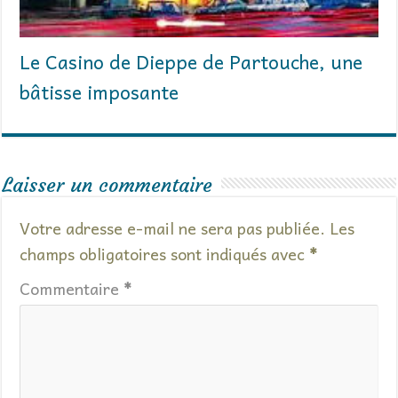
Le Casino de Dieppe de Partouche, une
bâtisse imposante
Laisser un commentaire
Votre adresse e-mail ne sera pas publiée.
Les
champs obligatoires sont indiqués avec
*
Commentaire
*