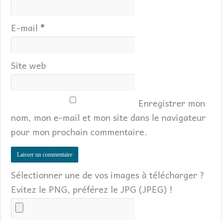
E-mail
*
Site web
Enregistrer mon
nom, mon e-mail et mon site dans le navigateur
pour mon prochain commentaire.
Sélectionner une de vos images à télécharger ?
Evitez le PNG, préférez le JPG (JPEG) !