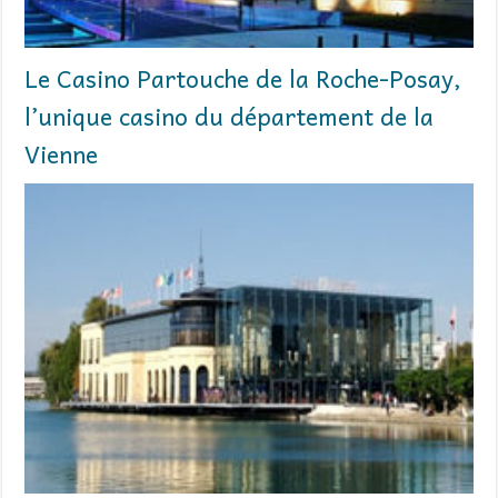
Le Casino Partouche de la Roche-Posay,
l’unique casino du département de la
Vienne