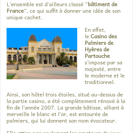
L’ensemble est d’ailleurs classé “
bâtiment de
France
”, ce qui suffit à donner une idée de son
unique cachet.
En effet,
le
Casino des
Palmiers de
Hyères de
Partouche
s’impose par sa
majesté, entre
le moderne et le
traditionnel.
Ainsi, son hôtel trois étoiles, situé au-dessus de
la partie casino, a été complètement rénové à la
fin de l’année 2007. La grande bâtisse, alliant à
merveille le blanc et l’or, est entourée de
palmiers, qui lui donnent son nom évocateur.
Elle attire non seulement les amateurs de jeux