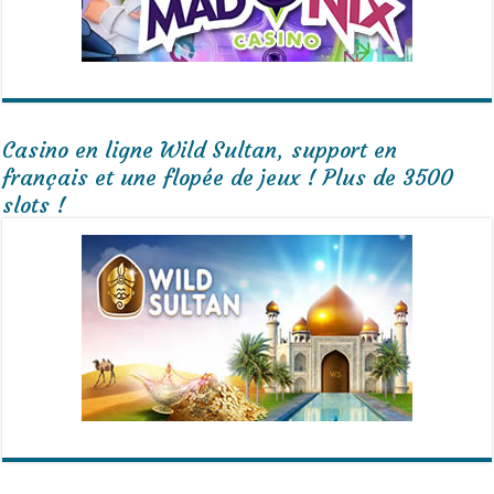
Casino en ligne Wild Sultan, support en
français et une flopée de jeux ! Plus de 3500
slots !