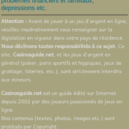
problèmes financiers et familiaux,
depressions etc.
Attention :
Avant de jouer à un jeu d'argent en ligne,
veuillez impérativement vous renseigner sur la
législation en vigueur dans votre pays de résidence.
Nous déclinons toutes responsabilités à ce sujet
. Ce
site,
Casinosguide.net
, et les jeux d'argent en
général (poker, paris sportifs et hippiques, jeux de
grattage, loteries, etc.), sont strictement interdits
aux mineurs.
Casinosguide.net
est un guide édité sur Internet
depuis 2002 par des joueurs passionnés de jeux en
ligne.
Nos contenus (textes, photos, images etc.) sont
protégés par Copyright.