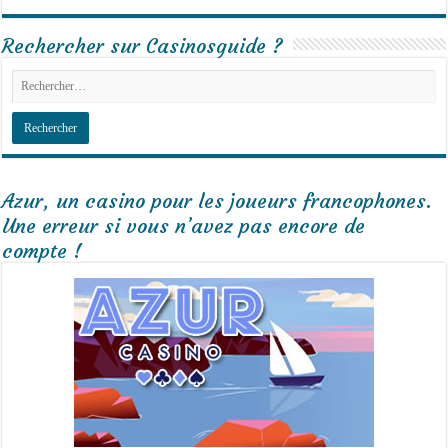
Rechercher sur Casinosguide ?
Azur, un casino pour les joueurs francophones.
Une erreur si vous n’avez pas encore de
compte !