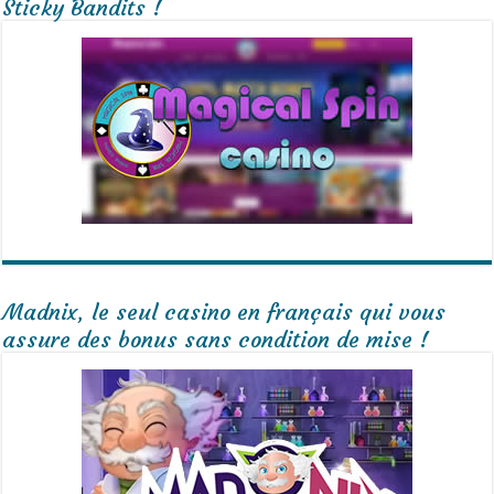
Sticky Bandits !
Madnix, le seul casino en français qui vous
assure des bonus sans condition de mise !