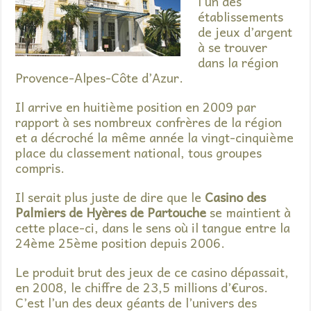
l’un des
établissements
de jeux d’argent
à se trouver
dans la région
Provence-Alpes-Côte d’Azur.
Il arrive en huitième position en 2009 par
rapport à ses nombreux confrères de la région
et a décroché la même année la vingt-cinquième
place du classement national, tous groupes
compris.
Il serait plus juste de dire que le
Casino des
Palmiers de Hyères de Partouche
se maintient à
cette place-ci, dans le sens où il tangue entre la
24ème 25ème position depuis 2006.
Le produit brut des jeux de ce casino dépassait,
en 2008, le chiffre de 23,5 millions d’€uros.
C’est l’un des deux géants de l’univers des