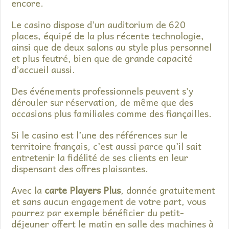
encore.
Le casino dispose d’un auditorium de 620
places, équipé de la plus récente technologie,
ainsi que de deux salons au style plus personnel
et plus feutré, bien que de grande capacité
d’accueil aussi.
Des événements professionnels peuvent s’y
dérouler sur réservation, de même que des
occasions plus familiales comme des fiançailles.
Si le casino est l’une des références sur le
territoire français, c’est aussi parce qu’il sait
entretenir la fidélité de ses clients en leur
dispensant des offres plaisantes.
Avec la
carte Players Plus
, donnée gratuitement
et sans aucun engagement de votre part, vous
pourrez par exemple bénéficier du petit-
déjeuner offert le matin en salle des machines à