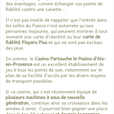
des avantages, comme échanger vos points de
fidélité contre une canette…
Il n’est pas inutile de rappeler que l’entrée dans
les salles du Pasino n’est autorisée qu’aux
personnes majeures, qui peuvent montrer à tout
moment une carte d’identité ou leur
carte de
fidélité Players Plus
et qui ne sont pas exclues
des jeux.
En somme, le
Casino Partouche le Pasino d’Aix-
en-Provence
est un excellent établissement de
jeu à tous les points de vue, notamment sur le
plan de sa facilité d’accès par les divers moyens
de transport possibles.
Si ce casino, qui s’est récemment équipé de
plusieurs machines à sous de nouvelle
génération
, continue ainsi sa croissance dans les
années à venir, il pourrait bien gagner une place
dans le top 10 national
et devenir le premier