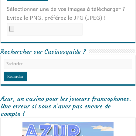
Sélectionner une de vos images à télécharger ?
Evitez le PNG, préférez le JPG (JPEG) !
Rechercher sur Casinosguide ?
Azur, un casino pour les joueurs francophones.
Une erreur si vous n’avez pas encore de
compte !