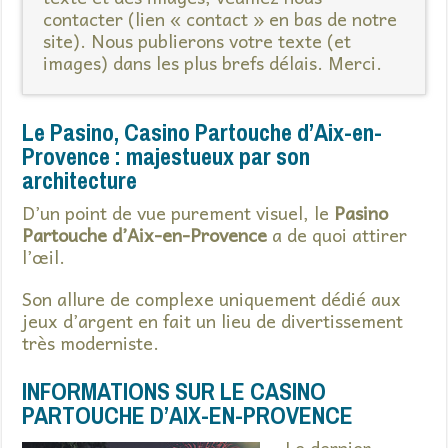
contacter (lien « contact » en bas de notre
site). Nous publierons votre texte (et
images) dans les plus brefs délais. Merci.
Le Pasino, Casino Partouche d’Aix-en-
Provence : majestueux par son
architecture
D’un point de vue purement visuel, le
Pasino
Partouche d’Aix-en-Provence
a de quoi attirer
l’œil.
Son allure de complexe uniquement dédié aux
jeux d’argent en fait un lieu de divertissement
très moderniste.
INFORMATIONS SUR LE CASINO
PARTOUCHE D’AIX-EN-PROVENCE
Le dernier