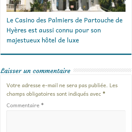
Le Casino des Palmiers de Partouche de
Hyères est aussi connu pour son
majestueux hôtel de luxe
Laisser un commentaire
Votre adresse e-mail ne sera pas publiée.
Les
champs obligatoires sont indiqués avec
*
Commentaire
*