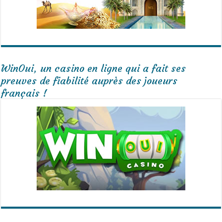
WinOui, un casino en ligne qui a fait ses
preuves de fiabilité auprès des joueurs
français !