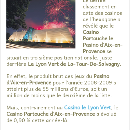
classement en
date des casinos
de l’hexagone a
révélé que le
Casino
Partouche le
Pasino d’Aix-en-
Provence
se
situait en troisième position nationale, juste
derrière
Le Lyon Vert de La-Tour-De-Salvagny
.
En effet, le produit brut des jeux du
Pasino
d’Aix-en-Provence
pour l’année 2008-2009 a
atteint plus de 55 millions d’€uros, soit un
million de moins que le deuxième de la liste.
Mais, contrairement au
Casino le Lyon Vert
, le
Casino Partouche d’Aix-en-Provence
a évolué
de 0,90 % cette année-là.