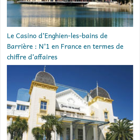
Le Casino d’Enghien-les-bains de
Barrière : N°1 en France en termes de
chiffre d’affaires