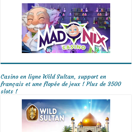
Casino en ligne Wild Sultan, support en
français et une flopée de jeux ! Plus de 3500
slots !