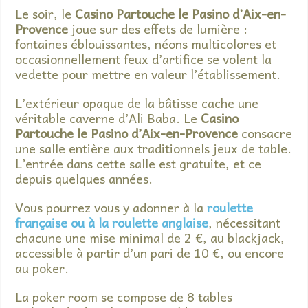
Le soir, le
Casino Partouche le Pasino d’Aix-en-
Provence
joue sur des effets de lumière :
fontaines éblouissantes, néons multicolores et
occasionnellement feux d’artifice se volent la
vedette pour mettre en valeur l’établissement.
L’extérieur opaque de la bâtisse cache une
véritable caverne d’Ali Baba. Le
Casino
Partouche le Pasino d’Aix-en-Provence
consacre
une salle entière aux traditionnels jeux de table.
L’entrée dans cette salle est gratuite, et ce
depuis quelques années.
Vous pourrez vous y adonner à la
roulette
française ou à la roulette anglaise
, nécessitant
chacune une mise minimal de 2 €, au blackjack,
accessible à partir d’un pari de 10 €, ou encore
au poker.
La poker room se compose de 8 tables