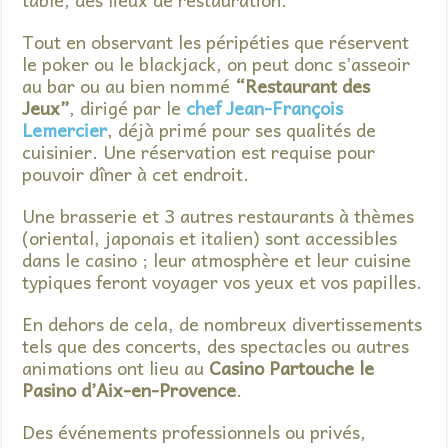
Tout en observant les péripéties que réservent
le poker ou le blackjack, on peut donc s’asseoir
au bar ou au bien nommé
“Restaurant des
Jeux”
, dirigé par le
chef Jean-François
Lemercier
, déjà primé pour ses qualités de
cuisinier. Une réservation est requise pour
pouvoir dîner à cet endroit.
Une brasserie et 3 autres restaurants à thèmes
(oriental, japonais et italien) sont accessibles
dans le casino ; leur atmosphère et leur cuisine
typiques feront voyager vos yeux et vos papilles.
En dehors de cela, de nombreux divertissements
tels que des concerts, des spectacles ou autres
animations ont lieu au
Casino Partouche le
Pasino d’Aix-en-Provence
.
Des événements professionnels ou privés,