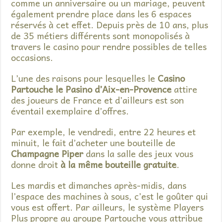
comme un anniversaire ou un mariage, peuvent
également prendre place dans les 6 espaces
réservés à cet effet. Depuis près de 10 ans, plus
de 35 métiers différents sont monopolisés à
travers le casino pour rendre possibles de telles
occasions.
L’une des raisons pour lesquelles le
Casino
Partouche le Pasino d’Aix-en-Provence
attire
des joueurs de France et d’ailleurs est son
éventail exemplaire d’offres.
Par exemple, le vendredi, entre 22 heures et
minuit, le fait d’acheter une bouteille de
Champagne Piper
dans la salle des jeux vous
donne droit
à la même bouteille gratuite
.
Les mardis et dimanches après-midis, dans
l’espace des machines à sous, c’est le goûter qui
vous est offert. Par ailleurs, le système Players
Plus propre au groupe Partouche vous attribue