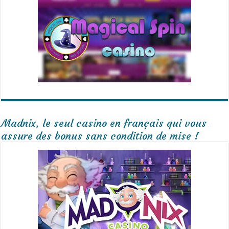
Madnix, le seul casino en français qui vous
assure des bonus sans condition de mise !