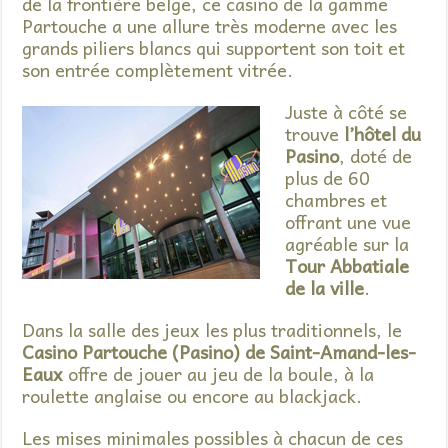
de la frontière belge, ce casino de la gamme
Partouche a une allure très moderne avec les
grands piliers blancs qui supportent son toit et
son entrée complètement vitrée.
Juste à côté se
trouve
l’hôtel du
Pasino
, doté de
plus de 60
chambres et
offrant une vue
agréable sur la
Tour Abbatiale
de la ville
.
Dans la salle des jeux les plus traditionnels, le
Casino Partouche (Pasino) de Saint-Amand-les-
Eaux
offre de jouer au jeu de la boule, à la
roulette anglaise ou encore au blackjack.
Les mises minimales possibles à chacun de ces