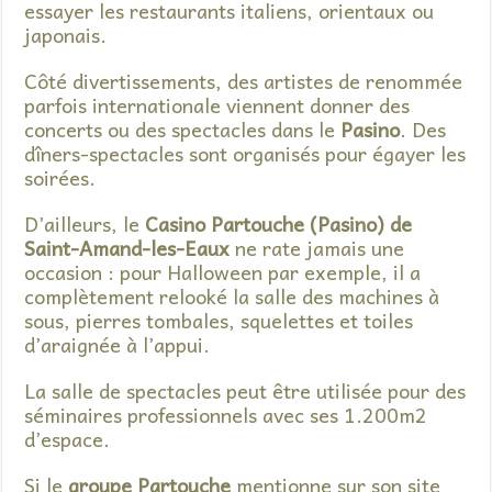
essayer les restaurants italiens, orientaux ou
japonais.
Côté divertissements, des artistes de renommée
parfois internationale viennent donner des
concerts ou des spectacles dans le
Pasino
. Des
dîners-spectacles sont organisés pour égayer les
soirées.
D’ailleurs, le
Casino Partouche (Pasino) de
Saint-Amand-les-Eaux
ne rate jamais une
occasion : pour Halloween par exemple, il a
complètement relooké la salle des machines à
sous, pierres tombales, squelettes et toiles
d’araignée à l’appui.
La salle de spectacles peut être utilisée pour des
séminaires professionnels avec ses 1.200m2
d’espace.
Si le
groupe Partouche
mentionne sur son site