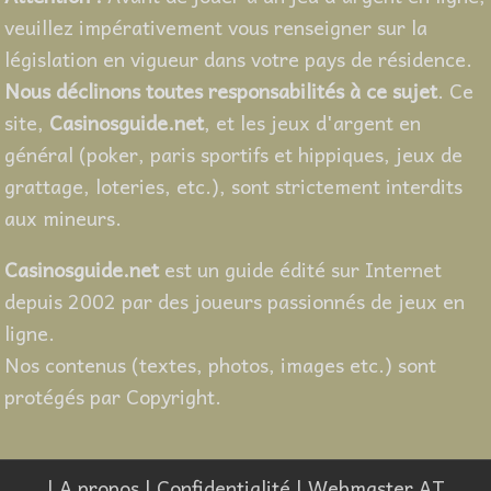
veuillez impérativement vous renseigner sur la
législation en vigueur dans votre pays de résidence.
Nous déclinons toutes responsabilités à ce sujet
. Ce
site,
Casinosguide.net
, et les jeux d'argent en
général (poker, paris sportifs et hippiques, jeux de
grattage, loteries, etc.), sont strictement interdits
aux mineurs.
Casinosguide.net
est un guide édité sur Internet
depuis 2002 par des joueurs passionnés de jeux en
ligne.
Nos contenus (textes, photos, images etc.) sont
protégés par Copyright.
|
A propos
|
Confidentialité
| Webmaster AT