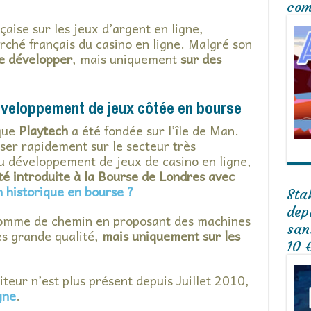
com
çaise sur les jeux d’argent en ligne,
arché français du casino en ligne. Malgré son
se développer
, mais uniquement
sur des
éveloppement de jeux côtée en bourse
que
Playtech
a été fondée sur l’île de Man.
ser rapidement sur le secteur très
u développement de jeux de casino en ligne,
té introduite à la Bourse de Londres avec
n historique en bourse ?
Sta
dep
nhomme de chemin en proposant des machines
san
ès grande qualité,
mais uniquement sur les
10 
teur n’est plus présent depuis Juillet 2010,
gne
.