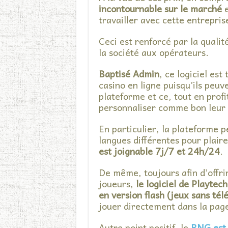
incontournable sur le marché
e
travailler avec cette entrepris
Ceci est renforcé par la qualit
la société aux opérateurs.
Baptisé Admin
, ce logiciel es
casino en ligne puisqu’ils peu
plateforme et ce, tout en profi
personnaliser comme bon leur
En particulier, la plateforme 
langues différentes pour plai
est joignable 7j/7 et 24h/24
.
De même, toujours afin d’offri
joueurs,
le logiciel de Playtec
en version flash (jeux sans té
jouer directement dans la pag
Autre point positif, le
RNG est 