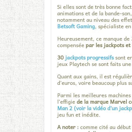
Si elles sont de très bonne fa
animations et de la bande-son, 
notamment au niveau des effe
Betsoft Gaming
, spécialiste en
Heureusement, ce manque de 3
compensée
par les jackpots et
30
jackpots progressifs
sont e
jeux Playtech se sont faits une
Quant aux gains, il est réguli
d’euros, voire beaucoup plus s
Parmi les meilleures machines 
l’effigie
de la marque Marvel c
Man 2 (voir la vidéo d’un jackp
jeu fun et inédite.
A noter :
comme cité au début d