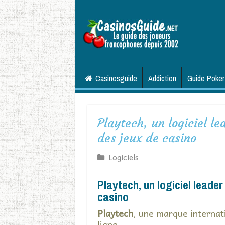
Casinosguide
Addiction
Guide Poker
Playtech, un logiciel le
des jeux de casino
Logiciels
Playtech, un logiciel leader
casino
Playtech
, une marque internat
ligne.