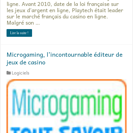
ligne. Avant 2010, date de la loi française sur
les jeux d’argent en ligne, Playtech était leader
sur le marché français du casino en ligne.
Malgré son …
Lire la suite !
Microgaming, l’incontournable éditeur de
jeux de casino
Logiciels