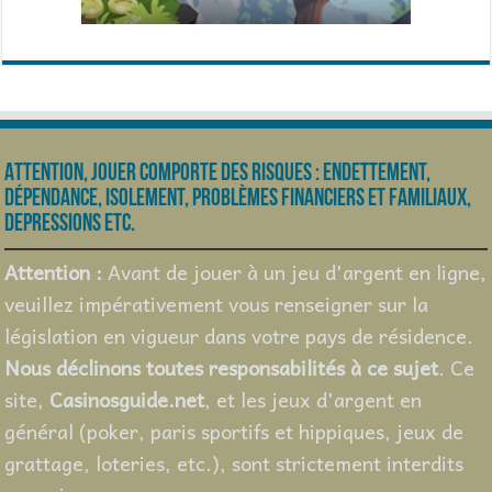
Attention, jouer comporte des risques : endettement,
dépendance, isolement, problèmes financiers et familiaux,
depressions etc.
Attention :
Avant de jouer à un jeu d'argent en ligne,
veuillez impérativement vous renseigner sur la
législation en vigueur dans votre pays de résidence.
Nous déclinons toutes responsabilités à ce sujet
. Ce
site,
Casinosguide.net
, et les jeux d'argent en
général (poker, paris sportifs et hippiques, jeux de
grattage, loteries, etc.), sont strictement interdits