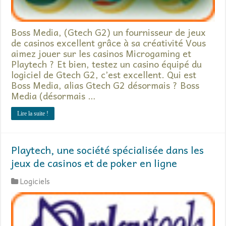
Boss Media, (Gtech G2) un fournisseur de jeux
de casinos excellent grâce à sa créativité Vous
aimez jouer sur les casinos Microgaming et
Playtech ? Et bien, testez un casino équipé du
logiciel de Gtech G2, c’est excellent. Qui est
Boss Media, alias Gtech G2 désormais ? Boss
Media (désormais …
Lire la suite !
Playtech, une société spécialisée dans les
jeux de casinos et de poker en ligne
Logiciels