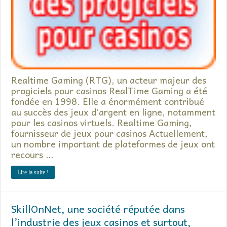
Realtime Gaming (RTG), un acteur majeur des
progiciels pour casinos RealTime Gaming a été
fondée en 1998. Elle a énormément contribué
au succès des jeux d’argent en ligne, notamment
pour les casinos virtuels. Realtime Gaming,
fournisseur de jeux pour casinos Actuellement,
un nombre important de plateformes de jeux ont
recours …
Lire la suite !
SkillOnNet, une société réputée dans
l’industrie des jeux casinos et surtout,