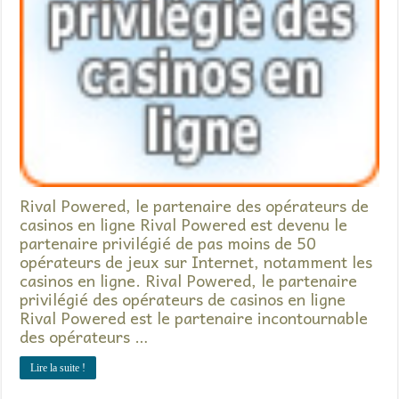
Rival Powered, le partenaire des opérateurs de
casinos en ligne Rival Powered est devenu le
partenaire privilégié de pas moins de 50
opérateurs de jeux sur Internet, notamment les
casinos en ligne. Rival Powered, le partenaire
privilégié des opérateurs de casinos en ligne
Rival Powered est le partenaire incontournable
des opérateurs …
Lire la suite !