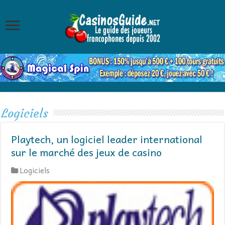
Logiciels
Playtech, un logiciel leader international
sur le marché des jeux de casino
Logiciels