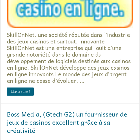
SkillOnNet, une société réputée dans l’industrie
des jeux casinos et surtout, innovante
SkillOnNet est une entreprise qui jouit d’une
grande notoriété dans le domaine du
développement de logiciels destinés aux casinos
en ligne. SkillOnNet développe des jeux casinos
en ligne innovants Le monde des jeux d’argent
en ligne ne cesse d’évoluer. …
Lire la suite !
Boss Media, (Gtech G2) un fournisseur de
jeux de casinos excellent grâce à sa
créativité