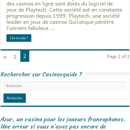
des casinos en ligne sont dotés du logiciel de
jeux de Playtech. Cette société est en constante
progression depuis 1999. Playtech, une société
leader en jeux de casinos Quiconque pénètre
l’univers fabuleux …
Lire la suite !
2
«
1
Page 2 of 2
Rechercher sur Casinosguide ?
Azur, un casino pour les joueurs francophones.
Une erreur si vous n’avez pas encore de