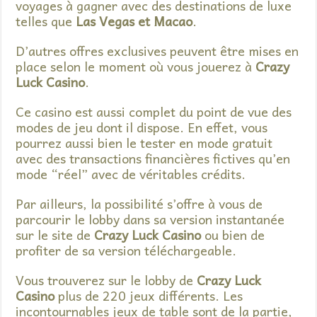
voyages à gagner avec des destinations de luxe
telles que
Las Vegas et Macao
.
D’autres offres exclusives peuvent être mises en
place selon le moment où vous jouerez à
Crazy
Luck Casino
.
Ce casino est aussi complet du point de vue des
modes de jeu dont il dispose. En effet, vous
pourrez aussi bien le tester en mode gratuit
avec des transactions financières fictives qu’en
mode “réel” avec de véritables crédits.
Par ailleurs, la possibilité s’offre à vous de
parcourir le lobby dans sa version instantanée
sur le site de
Crazy Luck Casino
ou bien de
profiter de sa version téléchargeable.
Vous trouverez sur le lobby de
Crazy Luck
Casino
plus de 220 jeux différents. Les
incontournables jeux de table sont de la partie,