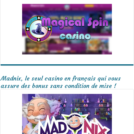
Madnix, le seul casino en français qui vous
assure des bonus sans condition de mise !