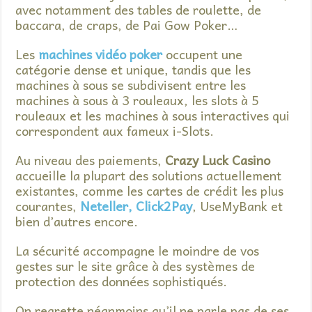
avec notamment des tables de roulette, de
baccara, de craps, de Pai Gow Poker…
Les
machines vidéo poker
occupent une
catégorie dense et unique, tandis que les
machines à sous se subdivisent entre les
machines à sous à 3 rouleaux, les slots à 5
rouleaux et les machines à sous interactives qui
correspondent aux fameux i-Slots.
Au niveau des paiements,
Crazy Luck Casino
accueille la plupart des solutions actuellement
existantes, comme les cartes de crédit les plus
courantes,
Neteller, Click2Pay
, UseMyBank et
bien d’autres encore.
La sécurité accompagne le moindre de vos
gestes sur le site grâce à des systèmes de
protection des données sophistiqués.
On regrette néanmoins qu’il ne parle pas de ses