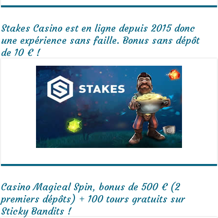
Stakes Casino est en ligne depuis 2015 donc
une expérience sans faille. Bonus sans dépôt
de 10 € !
Casino Magical Spin, bonus de 500 € (2
premiers dépôts) + 100 tours gratuits sur
Sticky Bandits !