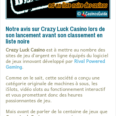
Notre avis sur Crazy Luck Casino lors de
son lancement avant son classement en
liste noire
Crazy Luck Casino
est à mettre au nombre des
sites de jeu d’argent en ligne équipés du logiciel
de jeux innovant développé par
Rival Powered
Gaming
.
Comme on le sait, cette société a conçu une
catégorie originale de machines à sous, les
iSlots, vidéo slots au fonctionnement interactif
et vous promettant donc des heures
passionnantes de jeu.
Mais avant de parler de la centaine de jeux que