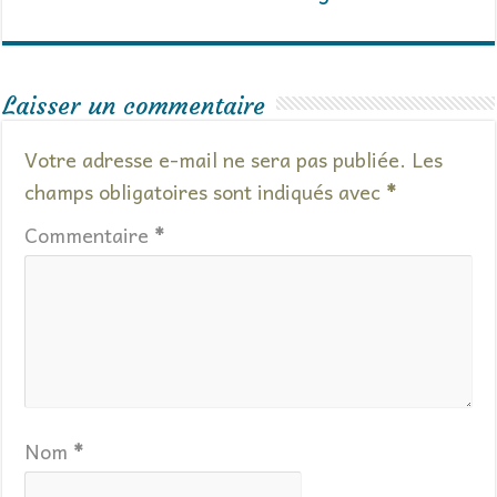
Laisser un commentaire
Votre adresse e-mail ne sera pas publiée.
Les
champs obligatoires sont indiqués avec
*
Commentaire
*
Nom
*