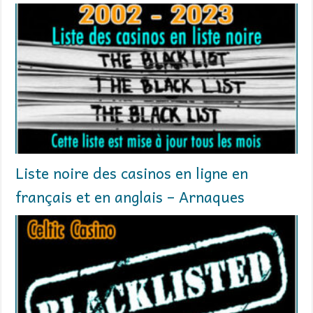
Liste noire des casinos en ligne en
français et en anglais – Arnaques