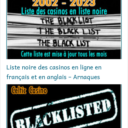
Liste noire des casinos en ligne en
français et en anglais – Arnaques