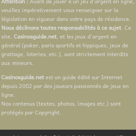
Attention :
Avant de jouer à un jeu d'argent en ligne,
veuillez impérativement vous renseigner sur la
législation en vigueur dans votre pays de résidence.
Nous déclinons toutes responsabilités à ce sujet
. Ce
site,
Casinosguide.net
, et les jeux d'argent en
général (poker, paris sportifs et hippiques, jeux de
grattage, loteries, etc.), sont strictement interdits
aux mineurs.
Casinosguide.net
est un guide édité sur Internet
depuis 2002 par des joueurs passionnés de jeux en
ligne.
Nos contenus (textes, photos, images etc.) sont
protégés par Copyright.