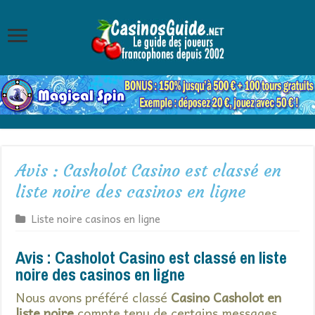
Avis : Casholot Casino est classé en
liste noire des casinos en ligne
Liste noire casinos en ligne
Avis : Casholot Casino est classé en liste
noire des casinos en ligne
Nous avons préféré classé
Casino Casholot en
liste noire
compte tenu de certains messages