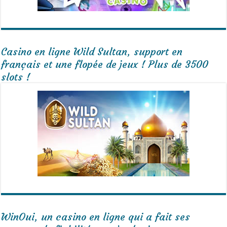
Casino en ligne Wild Sultan, support en
français et une flopée de jeux ! Plus de 3500
slots !
WinOui, un casino en ligne qui a fait ses