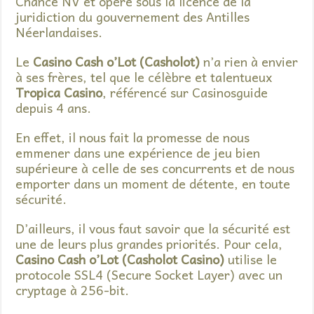
Chance NV et opère sous la licence de la
juridiction du gouvernement des Antilles
Néerlandaises.
Le
Casino Cash o’Lot (Casholot)
n’a rien à envier
à ses frères, tel que le célèbre et talentueux
Tropica Casino
, référencé sur Casinosguide
depuis 4 ans.
En effet, il nous fait la promesse de nous
emmener dans une expérience de jeu bien
supérieure à celle de ses concurrents et de nous
emporter dans un moment de détente, en toute
sécurité.
D’ailleurs, il vous faut savoir que la sécurité est
une de leurs plus grandes priorités. Pour cela,
Casino Cash o’Lot (Casholot Casino)
utilise le
protocole SSL4 (Secure Socket Layer) avec un
cryptage à 256-bit.