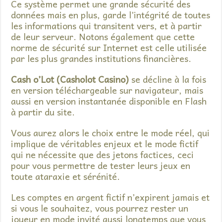
Ce système permet une grande sécurité des
données mais en plus, garde l’intégrité de toutes
les informations qui transitent vers, et à partir
de leur serveur. Notons également que cette
norme de sécurité sur Internet est celle utilisée
par les plus grandes institutions financières.
Cash o’Lot (Casholot Casino)
se décline à la fois
en version téléchargeable sur navigateur, mais
aussi en version instantanée disponible en Flash
à partir du site.
Vous aurez alors le choix entre le mode réel, qui
implique de véritables enjeux et le mode fictif
qui ne nécessite que des jetons factices, ceci
pour vous permettre de tester leurs jeux en
toute ataraxie et sérénité.
Les comptes en argent fictif n’expirent jamais et
si vous le souhaitez, vous pourrez rester un
joueur en mode invité aussi longtemps que vous