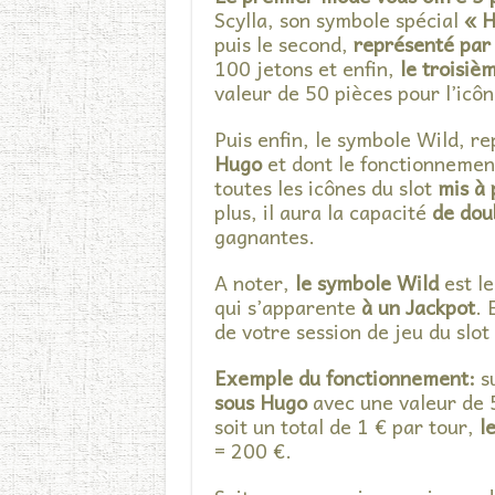
Scylla, son symbole spécial
« H
puis le second,
représenté par
100 jetons et enfin,
le troisiè
valeur de 50 pièces pour l’icôn
Puis enfin, le symbole Wild, r
Hugo
et dont le fonctionnemen
toutes les icônes du slot
mis à 
plus, il aura la capacité
de dou
gagnantes.
A noter,
le symbole Wild
est le
qui s’apparente
à un Jackpot
. 
de votre session de jeu du slo
Exemple du fonctionnement:
su
sous Hugo
avec une valeur de 5
soit un total de 1 € par tour,
le
= 200 €.