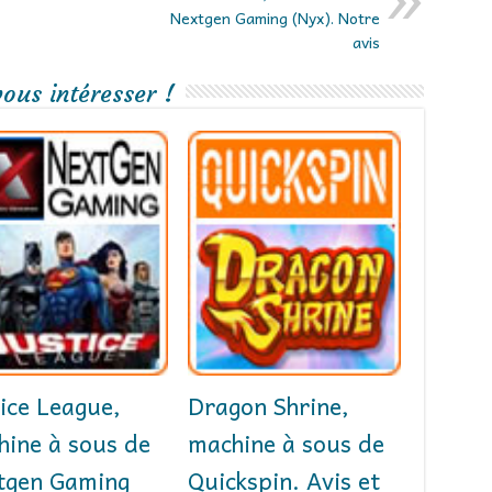
Nextgen Gaming (Nyx). Notre
avis
vous intéresser !
ice League,
Dragon Shrine,
hine à sous de
machine à sous de
tgen Gaming
Quickspin. Avis et