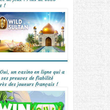
s !
Oui, un casino en ligne qui a
 ses preuves de fiabilité
rès des joueurs français !