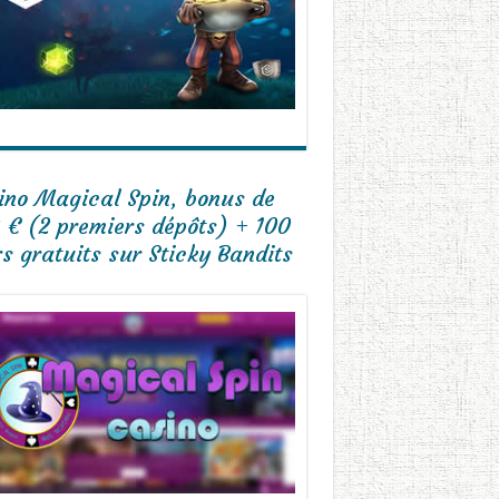
ino Magical Spin, bonus de
 € (2 premiers dépôts) + 100
rs gratuits sur Sticky Bandits