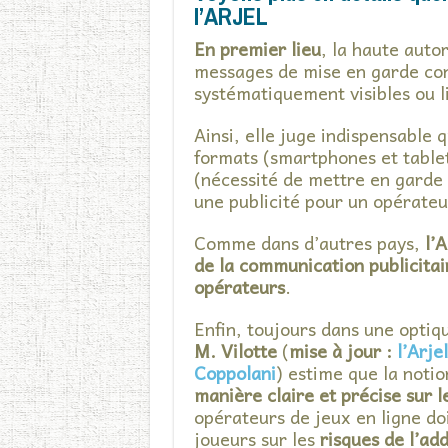
l’ARJEL
En premier lieu
, la haute auto
messages de mise en garde cont
systématiquement visibles ou li
Ainsi, elle juge indispensable
formats (smartphones et table
(nécessité de mettre en garde 
une publicité pour un opérateu
Comme dans d’autres pays,
l’
de la communication publicitai
opérateurs
.
Enfin, toujours dans une optiqu
M. Vilotte
(
mise à jour :
l’Arje
Coppolani
) estime que la noti
manière claire et précise sur l
opérateurs de jeux en ligne doi
joueurs sur les
risques de l’add