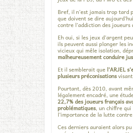
Bref, il n’est jamais trop tard
que doivent se dire aujourd’hu
contre l’addiction des joueurs 
Eh oui, si les jeux d’argent p
ils peuvent aussi plonger les in
vicieux qui mêle isolation, dé
malheureusement conduire jus
Et il semblerait que
l’ARJEL s’
plusieurs préconisations
visant
Pourtant, dès 2010, avant mêm
légalement encadré, une étude
22,7% des joueurs français av
problématiques
, un chiffre qu
l’importance de la lutte contre 
Ces derniers auraient alors pu 