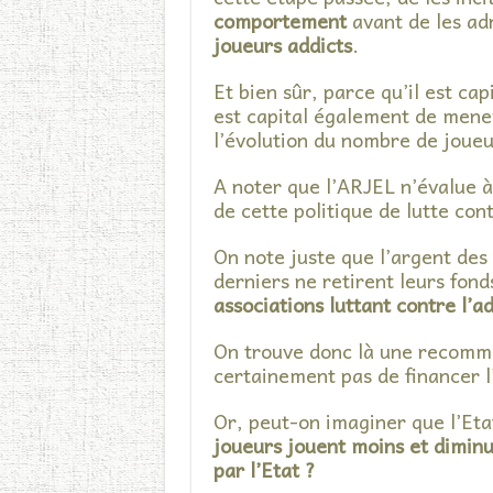
comportement
avant de les ad
joueurs addicts
.
Et bien sûr, parce qu’il est capi
est capital également de mener
l’évolution du nombre de joueu
A noter que l’ARJEL n’évalue 
de cette politique de lutte cont
On note juste que l’argent des
derniers ne retirent leurs fon
associations luttant contre l’a
On trouve donc là une recomma
certainement pas de financer l
Or, peut-on imaginer que l’Eta
joueurs jouent moins et diminu
par l’Etat ?