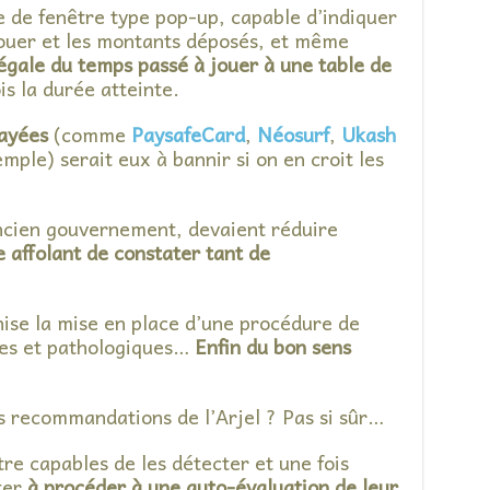
e de fenêtre type pop-up, capable d’indiquer
jouer et les montants déposés, et même
légale du temps passé à jouer à une table de
s la durée atteinte.
ayées
(comme
PaysafeCard
,
Néosurf
,
Ukash
ple) serait eux à bannir si on en croit les
ancien gouvernement, devaient réduire
 affolant de constater tant de
nise la mise en place d’une procédure de
ues et pathologiques…
Enfin du bon sens
es recommandations de l’Arjel ? Pas si sûr…
tre capables de les détecter et une fois
ter
à procéder à une auto-évaluation de leur