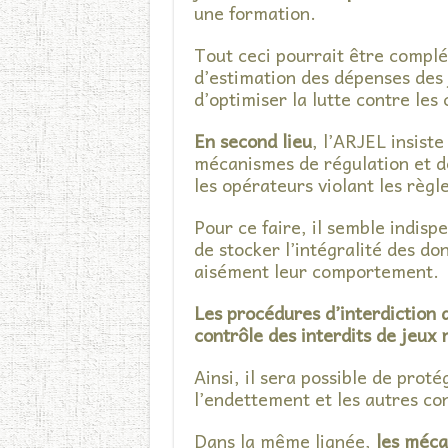
une formation.
Tout ceci pourrait être complét
d’estimation des dépenses des 
d’optimiser la lutte contre les
En second lieu
, l’ARJEL insiste
mécanismes de régulation et de
les opérateurs violant les règ
Pour ce faire, il semble indisp
de stocker l’intégralité des do
aisément leur comportement.
Les procédures d’interdiction d
contrôle des interdits de jeux 
Ainsi, il sera possible de pro
l’endettement et les autres co
Dans la même lignée,
les méca