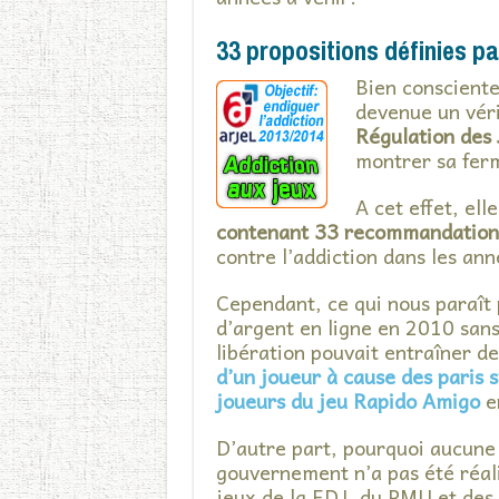
33 propositions définies par
Bien conscient
devenue un vér
Régulation des
montrer sa ferm
A cet effet, el
contenant 33 recommandation
contre l’addiction dans les ann
Cependant, ce qui nous paraît p
d’argent en ligne en 2010 san
libération pouvait entraîner d
d’un joueur à cause des paris s
joueurs du jeu Rapido Amigo
en
D’autre part, pourquoi aucune 
gouvernement n’a pas été réali
jeux de la FDJ, du PMU et des 