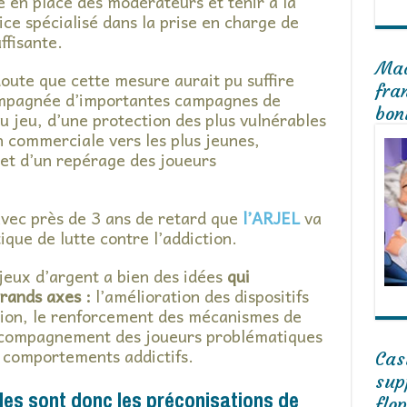
 en place des modérateurs et tenir à la
ice spécialisé dans la prise en charge de
ffisante.
Mad
oute que cette mesure aurait pu suffire
fra
compagnée d’importantes campagnes de
bon
 du jeu, d’une protection des plus vulnérables
 commerciale vers les plus jeunes,
et d’un repérage des joueurs
 avec près de 3 ans de retard que
l’ARJEL
va
ique de lutte contre l’addiction.
jeux d’argent a bien des idées
qui
grands axes :
l’amélioration des dispositifs
ation, le renforcement des mécanismes de
’accompagnement des joueurs problématiques
s comportements addictifs.
Cas
sup
les sont donc les préconisations de
flo