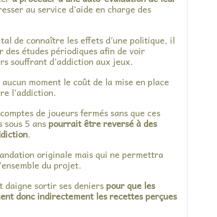
resser au service d’aide en charge des
tal de connaître les effets d’une politique, il
 des études périodiques afin de voir
rs souffrant d’addiction aux jeux.
à aucun moment le coût de la mise en place
re l’addiction.
 comptes de joueurs fermés sans que ces
ds sous 5 ans
pourrait être reversé à des
ddiction
.
ndation originale mais qui ne permettra
’ensemble du projet.
t daigne sortir ses deniers
pour que les
ent donc indirectement les recettes perçues