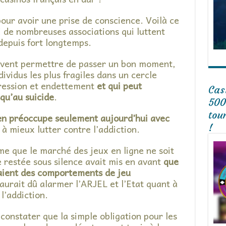
 pour avoir une prise de conscience. Voilà ce
i de nombreuses associations qui luttent
depuis fort longtemps.
euvent permettre de passer un bon moment,
dividus les plus fragiles dans un cercle
pression et endettement
et qui peut
Cas
qu’au suicide
.
500
tou
en préoccupe seulement aujourd’hui avec
!
 à mieux lutter contre l’addiction.
e que le marché des jeux en ligne ne soit
 restée sous silence avait mis en avant
que
aient des comportements de jeu
i aurait dû alarmer l’ARJEL et l’Etat quant à
l’addiction.
constater que la simple obligation pour les