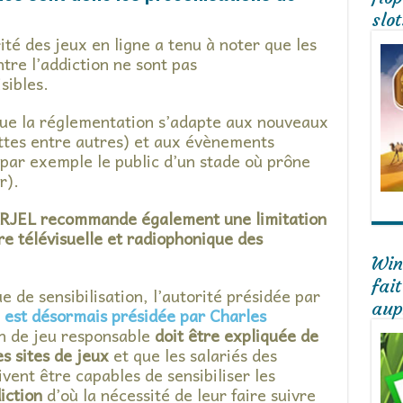
slot
rité des jeux en ligne a tenu à noter que les
re l’addiction ne sont pas
sibles.
 que la réglementation s’adapte aux nouveaux
ttes entre autres) et aux évènements
par exemple le public d’un stade où prône
r).
ARJEL recommande également une limitation
re télévisuelle et radiophonique des
Win
fait
e de sensibilisation, l’autorité présidée par
aup
l est désormais présidée par Charles
on de jeu responsable
doit être expliquée de
es sites de jeux
et que les salariés des
vent être capables de sensibiliser les
iction
d’où la nécessité de leur faire suivre