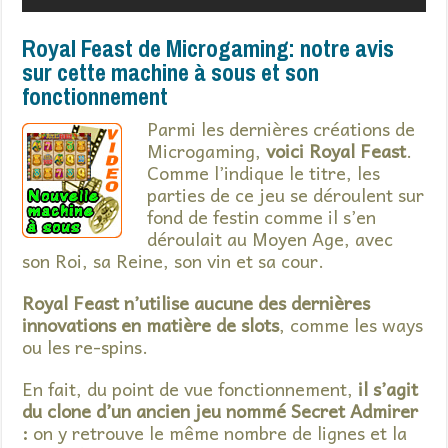
Royal Feast de Microgaming: notre avis
sur cette machine à sous et son
fonctionnement
Parmi les dernières créations de
Microgaming,
voici Royal Feast
.
Comme l’indique le titre, les
parties de ce jeu se déroulent sur
fond de festin comme il s’en
déroulait au Moyen Age, avec
son Roi, sa Reine, son vin et sa cour.
Royal Feast n’utilise aucune des dernières
innovations en matière de slots
, comme les ways
ou les re-spins.
En fait, du point de vue fonctionnement,
il s’agit
du clone d’un ancien jeu nommé Secret Admirer
:
on y retrouve le même nombre de lignes et la