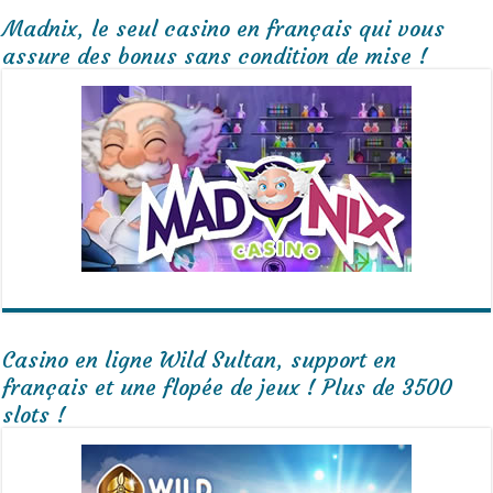
Madnix, le seul casino en français qui vous
assure des bonus sans condition de mise !
Casino en ligne Wild Sultan, support en
français et une flopée de jeux ! Plus de 3500
slots !