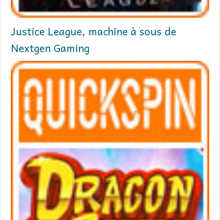
Justice League, machine à sous de
Nextgen Gaming