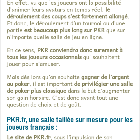
En effet, vu que les joueurs ont la possibilité
d’animer leurs avatars en temps réel,
le
déroulement des coups s’est fortement allongé
.
Et donc, le déroulement d’un tournoi ou d’une
partie
est beaucoup plus long sur PKR
que sur
n’importe quelle salle de jeu en ligne.
En ce sens,
PKR conviendra donc surement à
tous les joueurs occasionnels
qui souhaitent
jouer pour s’amuser.
Mais dès lors qu’on souhaite
gagner de l’argent
au poker
, il est important
de privilégier une salle
de poker plus classique
dans le but d’augmenter
son gain horaire. C’est donc avant tout une
question de choix et de goût.
PKR.fr, une salle taillée sur mesure pour les
joueurs français :
Le site de PKR.fr
, sous l’impulsion de son