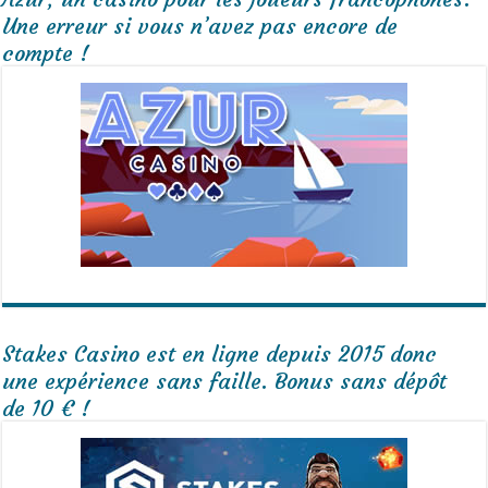
Une erreur si vous n’avez pas encore de
compte !
Stakes Casino est en ligne depuis 2015 donc
une expérience sans faille. Bonus sans dépôt
de 10 € !