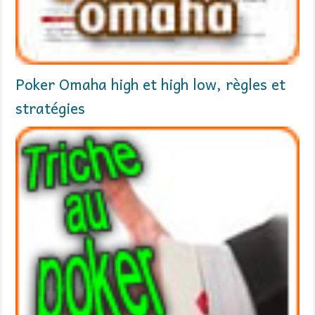
Poker Omaha high et high low, règles et
stratégies