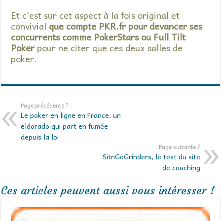
Et c’est sur cet aspect à la fois original et
convivial
que compte PKR.fr pour devancer ses
concurrents comme PokerStars ou Full Tilt
Poker
pour ne citer que ces deux salles de
poker.
Page précédente ?
Le poker en ligne en France, un
eldorado qui part en fumée
depuis la loi
Page suivante ?
SitnGoGrinders, le test du site
de coaching
Ces articles peuvent aussi vous intéresser !