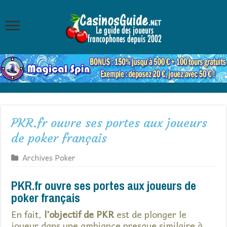
PKR.fr ouvre ses portes aux joueurs
de poker français
Archives Poker
PKR.fr ouvre ses portes aux joueurs de
poker français
En fait,
l’objectif de PKR
est de plonger le
joueur dans une ambiance presque similaire à