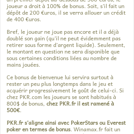
joueur a droit à 100% de bonus. Soit, s’il fait un
dépôt de 200 €uros, il se verra allouer un crédit
de 400 €uros.
Bref, le joueur ne joue pas encore et il a déjà
doublé son gain (qu’il ne peut évidemment pas
retirer sous forme d’argent liquide). Seulement,
le montant en question ne sera disponible que
sous certaines conditions liées au nombre de
mains jouées.
Ce bonus de bienvenue lui servira surtout à
rester un peu plus longtemps dans le jeu et
acquérir progressivement le goût de celui-ci. Si
chez PKR.com les joueurs se sont habitués à
800$ de bonus,
chez PKR.fr il est ramené à
500€
.
PKR.fr s’aligne ainsi avec PokerStars ou Everest
poker en termes de bonus
. Winamax.fr fait un