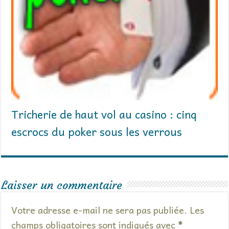
Tricherie de haut vol au casino : cinq
escrocs du poker sous les verrous
Laisser un commentaire
Votre adresse e-mail ne sera pas publiée.
Les
champs obligatoires sont indiqués avec
*