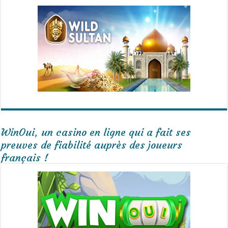
WinOui, un casino en ligne qui a fait ses
preuves de fiabilité auprès des joueurs
français !