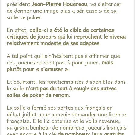
président
Jean-Pierre Houareau
, va s’efforcer
de donner une image plus « sérieuse » de sa
salle de poker.
En effet,
celle-ci a été la cible de certaines
critiques de joueurs qui lui reprochent le niveau
relativement modeste de ses adeptes
.
A tel point qu’ils n’hésitent pas à affirmer que
ces joueurs ne sont pas là pour jouer,
mais
plutôt pour « s’amuser »
.
Et pourtant, les fonctionnalités disponibles dans
la salle
n’ont pas du tout à rougir des autres
salles de poker de renom
.
La salle a fermé ses portes aux français en
début juillet pour pouvoir demander une licence
française. Elle l’a obtenue et la voilà revenue,
au grand bonheur de nombreux joueurs français,
avec encore à la clé
de nombreux jeux gratuits