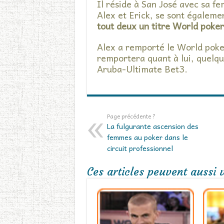
Il réside à San José avec sa fe
Alex et Erick, se sont égalemen
tout deux un titre World poke
Alex a remporté le World poke
remportera quant à lui, quelqu
Aruba-Ultimate Bet3.
Page précédente ?
La fulgurante ascension des
femmes au poker dans le
circuit professionnel
Ces articles peuvent aussi 