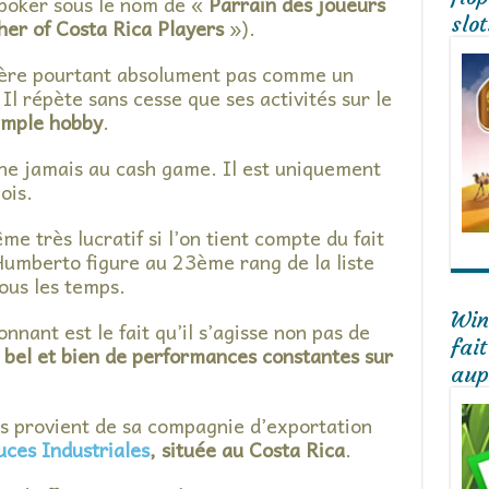
 poker sous le nom de «
Parrain des joueurs
slot
er of Costa Rica Players
»).
ère pourtant absolument pas comme un
 Il répète sans cesse que ses activités sur le
simple hobby
.
nne jamais au cash game. Il est uniquement
ois.
me très lucratif si l’on tient compte du fait
Humberto figure au 23ème rang de la liste
ous les temps.
Win
nnant est le fait qu’il s’agisse non pas de
fait
 bel et bien de performances constantes sur
aup
us provient de sa compagnie d’exportation
ces Industriales
, située au Costa Rica
.