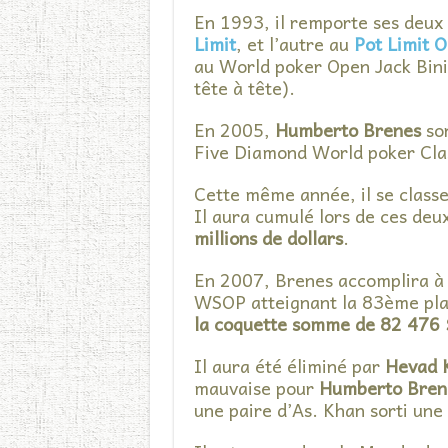
En 1993, il remporte ses deux
Limit
, et l’autre au
Pot Limit 
au World poker Open Jack Bin
tête à tête).
En 2005,
Humberto Brenes
sor
Five Diamond World poker Cla
Cette même année, il se class
Il aura cumulé lors de ces d
millions de dollars
.
En 2007, Brenes accomplira à 
WSOP atteignant la 83ème pla
la coquette somme de 82 476 
Il aura été éliminé par
Hevad 
mauvaise pour
Humberto Bren
une paire d’As. Khan sorti une