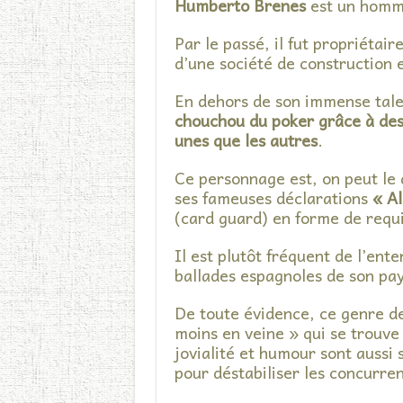
Humberto Brenes
est un homme
Par le passé, il fut propriétair
d’une société de construction 
En dehors de son immense tal
chouchou du poker grâce à des 
unes que les autres
.
Ce personnage est, on peut le 
ses fameuses déclarations
« A
(card guard) en forme de requi
Il est plutôt fréquent de l’ent
ballades espagnoles de son pay
De toute évidence, ce genre d
moins en veine » qui se trouve 
jovialité et humour sont aussi
pour déstabiliser les concurren