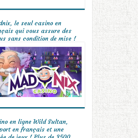
nix, le seul casino en
nçais qui vous assure des
us sans condition de mise !
ino en ligne Wild Sultan,
port en français et une
pée de jeux ! Plus de 3500