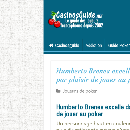
Casinosguide
Addiction
Guide Poker
Humberto Brenes excell
par plaisir de jouer au 
Joueurs de poker
Humberto Brenes excelle da
de jouer au poker
Un personnage haut en couleu
plus divertissants autour d’une