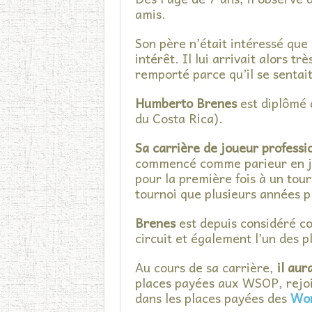
amis.
Son père n’était intéressé que 
intérêt. Il lui arrivait alors t
remporté parce qu’il se sentait
Humberto Brenes
est diplômé d
du Costa Rica).
Sa carrière de joueur profess
commencé comme parieur en 
pour la première fois à un tour
tournoi que plusieurs années p
Brenes
est depuis considéré co
circuit et également l’un des p
Au cours de sa carrière,
il au
places payées aux WSOP, rejoint
dans les places payées des
Wor