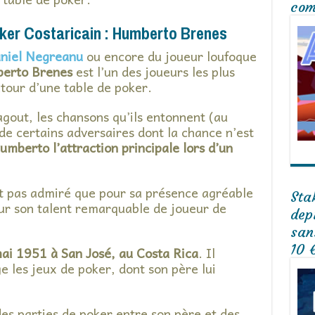
com
ker Costaricain : Humberto Brenes
niel Negreanu
ou encore du joueur loufoque
erto Brenes
est l’un des joueurs les plus
utour d’une table de poker.
agout, les chansons qu’ils entonnent (au
de certains adversaires dont la chance n’est
umberto l’attraction principale lors d’un
 pas admiré que pour sa présence agréable
Sta
ur son talent remarquable de joueur de
dep
san
10 
ai 1951 à San José, au Costa Rica
. Il
e les jeux de poker, dont son père lui
des parties de poker entre son père et des