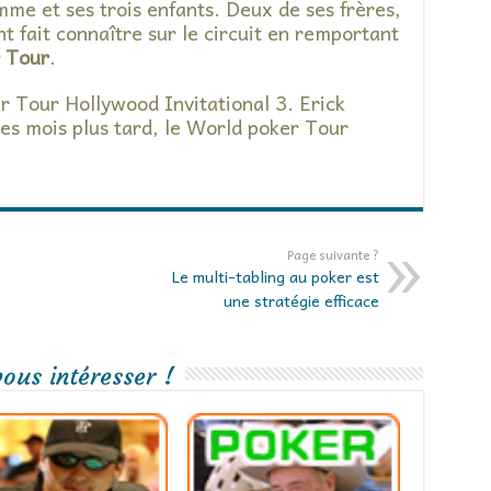
mme et ses trois enfants. Deux de ses frères,
t fait connaître sur le circuit en remportant
r Tour
.
r Tour Hollywood Invitational 3. Erick
es mois plus tard, le World poker Tour
Page suivante ?
Le multi-tabling au poker est
une stratégie efficace
vous intéresser !