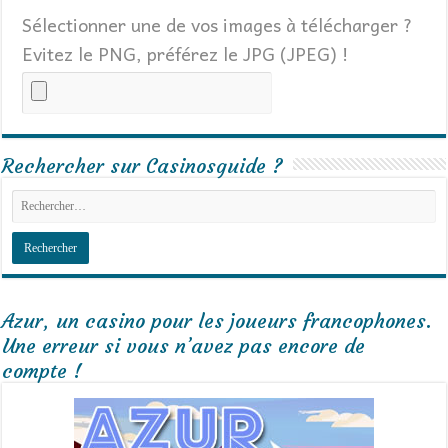
Sélectionner une de vos images à télécharger ?
Evitez le PNG, préférez le JPG (JPEG) !
Rechercher sur Casinosguide ?
Azur, un casino pour les joueurs francophones.
Une erreur si vous n’avez pas encore de
compte !