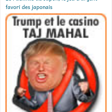
favori des japonais