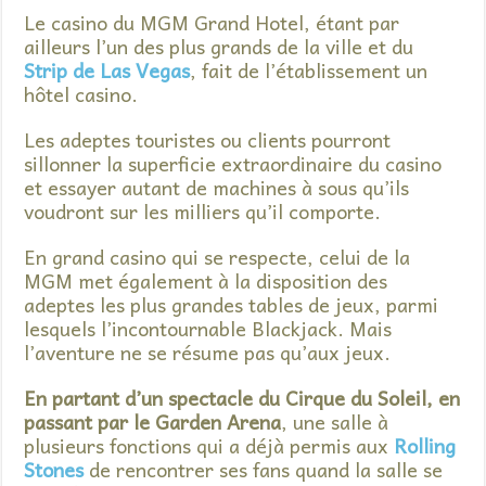
Le casino du MGM Grand Hotel, étant par
ailleurs l’un des plus grands de la ville et du
Strip de Las Vegas
, fait de l’établissement un
hôtel casino.
Les adeptes touristes ou clients pourront
sillonner la superficie extraordinaire du casino
et essayer autant de machines à sous qu’ils
voudront sur les milliers qu’il comporte.
En grand casino qui se respecte, celui de la
MGM met également à la disposition des
adeptes les plus grandes tables de jeux, parmi
lesquels l’incontournable Blackjack. Mais
l’aventure ne se résume pas qu’aux jeux.
En partant d’un spectacle du Cirque du Soleil, en
passant par le Garden Arena
, une salle à
plusieurs fonctions qui a déjà permis aux
Rolling
Stones
de rencontrer ses fans quand la salle se