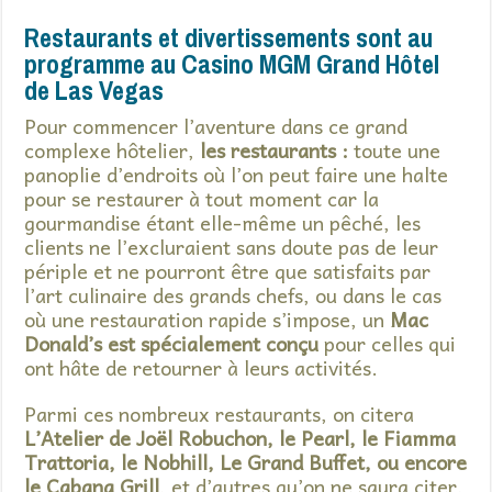
Restaurants et divertissements sont au
programme au Casino MGM Grand Hôtel
de Las Vegas
Pour commencer l’aventure dans ce grand
complexe hôtelier,
les restaurants :
toute une
panoplie d’endroits où l’on peut faire une halte
pour se restaurer à tout moment car la
gourmandise étant elle-même un pêché, les
clients ne l’excluraient sans doute pas de leur
périple et ne pourront être que satisfaits par
l’art culinaire des grands chefs, ou dans le cas
où une restauration rapide s’impose, un
Mac
Donald’s est spécialement conçu
pour celles qui
ont hâte de retourner à leurs activités.
Parmi ces nombreux restaurants, on citera
L’Atelier de Joël Robuchon, le Pearl, le Fiamma
Trattoria, le Nobhill, Le Grand Buffet, ou encore
le Cabana Grill
, et d’autres qu’on ne saura citer,