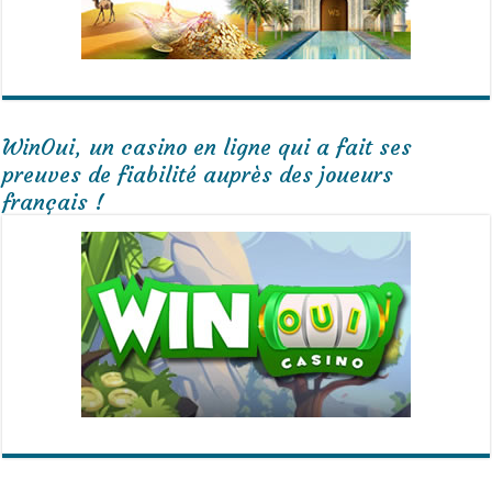
WinOui, un casino en ligne qui a fait ses
preuves de fiabilité auprès des joueurs
français !