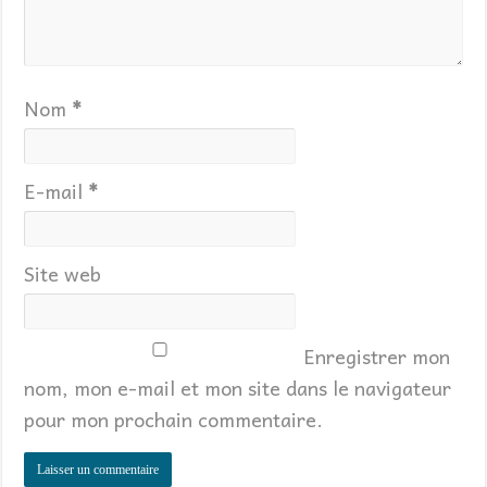
Nom
*
E-mail
*
Site web
Enregistrer mon
nom, mon e-mail et mon site dans le navigateur
pour mon prochain commentaire.