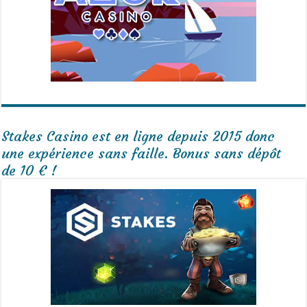
Stakes Casino est en ligne depuis 2015 donc
une expérience sans faille. Bonus sans dépôt
de 10 € !