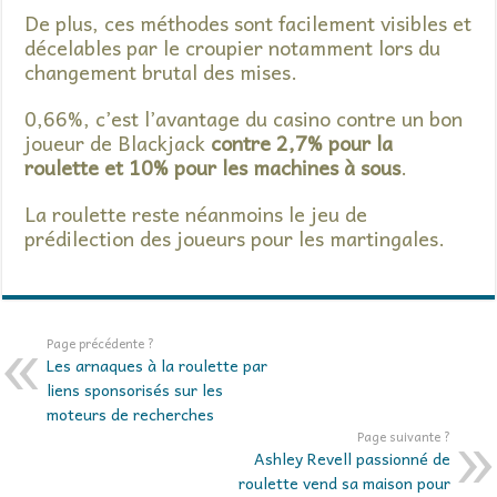
De plus, ces méthodes sont facilement visibles et
décelables par le croupier notamment lors du
changement brutal des mises.
0,66%, c’est l’avantage du casino contre un bon
joueur de Blackjack
contre 2,7% pour la
roulette et 10% pour les machines à sous
.
La roulette reste néanmoins le jeu de
prédilection des joueurs pour les martingales.
Page précédente ?
Les arnaques à la roulette par
liens sponsorisés sur les
moteurs de recherches
Page suivante ?
Ashley Revell passionné de
roulette vend sa maison pour