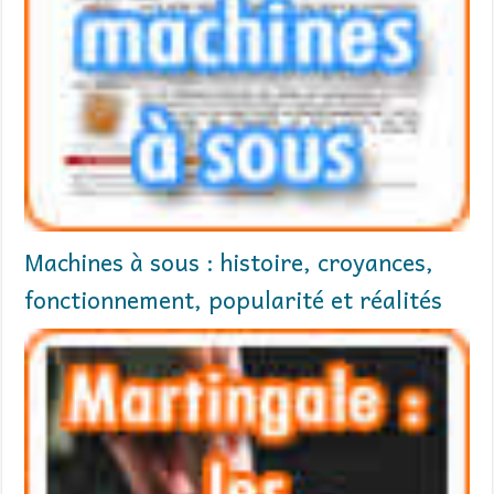
Machines à sous : histoire, croyances,
fonctionnement, popularité et réalités