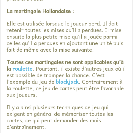
La martingale Hollandaise :
Elle est utilisée lorsque le joueur perd. Il doit
retenir toutes les mises qu’il a perdues. Il mise
ensuite la plus petite mise qu’il a jouée parmi
celles qu’il a perdues en ajoutant une unité puis
fait de même avec la mise suivante.
Toutes ces martingales ne sont applicables qu’à
la
roulette
. Pourtant, il existe d’autres jeux où il
est possible de tromper la chance. C’est
l’exemple du jeu de
blackjack
. Contrairement à
la roulette, ce jeu de cartes peut être favorable
aux joueurs.
Il y a ainsi plusieurs techniques de jeu qui
exigent en général de mémoriser toutes les
cartes, ce qui peut demander des mois
d’entraînement.