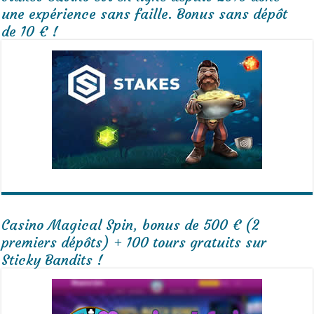
une expérience sans faille. Bonus sans dépôt
de 10 € !
Casino Magical Spin, bonus de 500 € (2
premiers dépôts) + 100 tours gratuits sur
Sticky Bandits !