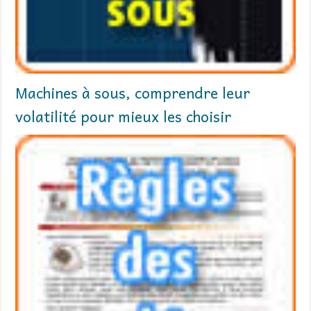
Machines à sous, comprendre leur
volatilité pour mieux les choisir