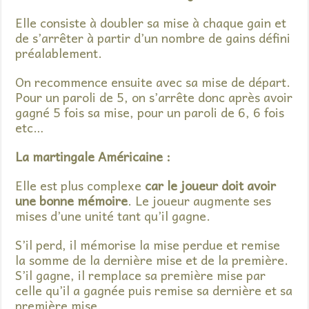
Elle consiste à doubler sa mise à chaque gain et
de s’arrêter à partir d’un nombre de gains défini
préalablement.
On recommence ensuite avec sa mise de départ.
Pour un paroli de 5, on s’arrête donc après avoir
gagné 5 fois sa mise, pour un paroli de 6, 6 fois
etc…
La martingale Américaine :
Elle est plus complexe
car le joueur doit avoir
une bonne mémoire
. Le joueur augmente ses
mises d’une unité tant qu’il gagne.
S’il perd, il mémorise la mise perdue et remise
la somme de la dernière mise et de la première.
S’il gagne, il remplace sa première mise par
celle qu’il a gagnée puis remise sa dernière et sa
première mise.