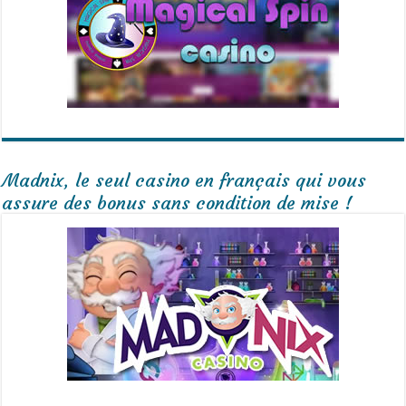
Madnix, le seul casino en français qui vous
assure des bonus sans condition de mise !