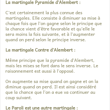
La martingale Pyramide d’Alembert :
C’est certainement la plus connue des
martingales. Elle consiste à diminuer sa mise à
chaque fois que l’on gagne selon le principe que
la chance vient d’être favorable et qu’elle le
sera moins la fois suivante, et à l’augmenter
quand on perd selon le principe inverse.
La martingale Contre d’Alembert :
Même principe que la pyramide d’Alembert,
mais les mises se font dans le sens inverse. Le
raisonnement est aussi à l’opposé.
On augmente sa mise quand on gagne et on la
diminue quand on perd. Il est ainsi considéré
que la chance que l’on a eue va continuer au
coup suivant.
Le Paroli est une autre martingale :