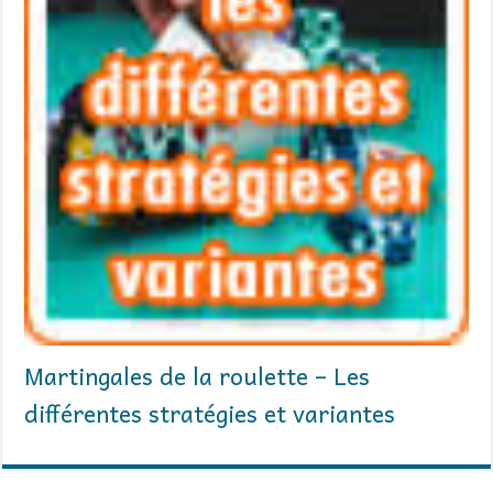
Martingales de la roulette – Les
différentes stratégies et variantes