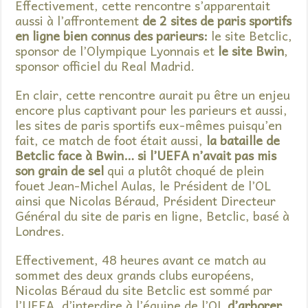
Effectivement, cette rencontre s’apparentait
aussi à l’affrontement
de 2 sites de paris sportifs
en ligne bien connus des parieurs:
le site Betclic,
sponsor de l’Olympique Lyonnais et
le site Bwin
,
sponsor officiel du Real Madrid.
En clair, cette rencontre aurait pu être un enjeu
encore plus captivant pour les parieurs et aussi,
les sites de paris sportifs eux-mêmes puisqu’en
fait, ce match de foot était aussi,
la bataille de
Betclic face à Bwin… si l’UEFA n’avait pas mis
son grain de sel
qui a plutôt choqué de plein
fouet Jean-Michel Aulas, le Président de l’OL
ainsi que Nicolas Béraud, Président Directeur
Général du site de paris en ligne, Betclic, basé à
Londres.
Effectivement, 48 heures avant ce match au
sommet des deux grands clubs européens,
Nicolas Béraud du site Betclic est sommé par
l’UEFA, d’interdire à l’équipe de l’OL
d’arborer