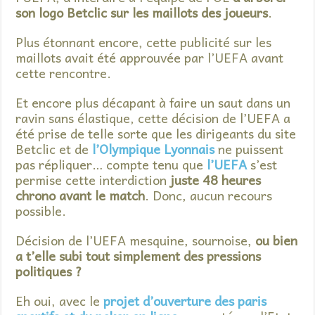
son logo Betclic sur les maillots des joueurs
.
Plus étonnant encore, cette publicité sur les
maillots avait été approuvée par l’UEFA avant
cette rencontre.
Et encore plus décapant à faire un saut dans un
ravin sans élastique, cette décision de l’UEFA a
été prise de telle sorte que les dirigeants du site
Betclic et de
l’Olympique Lyonnais
ne puissent
pas répliquer… compte tenu que
l’UEFA
s’est
permise cette interdiction
juste 48 heures
chrono avant le match
. Donc, aucun recours
possible.
Décision de l’UEFA mesquine, sournoise,
ou bien
a t’elle subi tout simplement des pressions
politiques ?
Eh oui, avec le
projet d’ouverture des paris