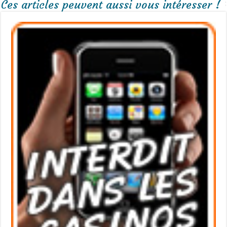
Ces articles peuvent aussi vous intéresser !