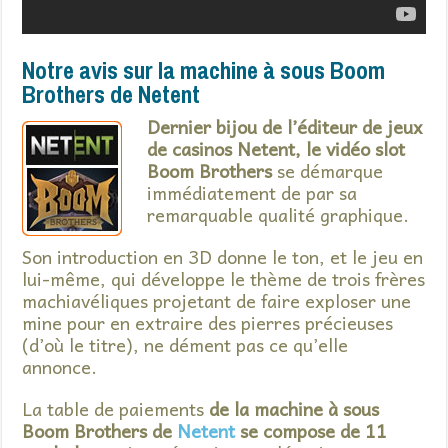
Notre avis sur la machine à sous Boom
Brothers de Netent
Dernier bijou de l’éditeur de jeux
de casinos Netent, le vidéo slot
Boom Brothers
se démarque
immédiatement de par sa
remarquable qualité graphique.
Son introduction en 3D donne le ton, et le jeu en
lui-même, qui développe le thème de trois frères
machiavéliques projetant de faire exploser une
mine pour en extraire des pierres précieuses
(d’où le titre), ne dément pas ce qu’elle
annonce.
La table de paiements
de la machine à sous
Boom Brothers de
Netent
se compose de 11