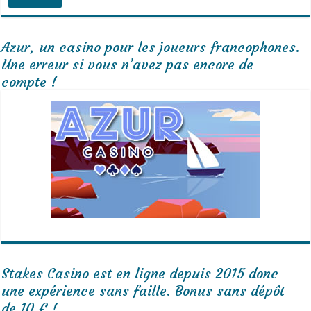
Azur, un casino pour les joueurs francophones.
Une erreur si vous n’avez pas encore de
compte !
Stakes Casino est en ligne depuis 2015 donc
une expérience sans faille. Bonus sans dépôt
de 10 € !