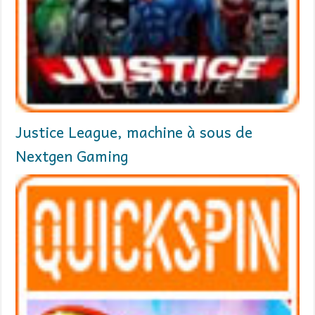
Justice League, machine à sous de
Nextgen Gaming