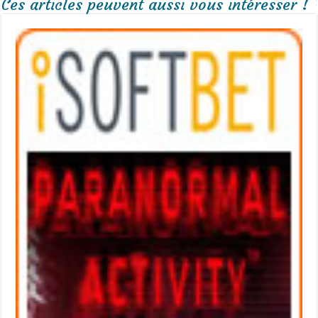
Ces articles peuvent aussi vous intéresser !