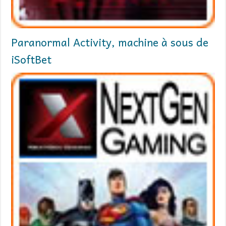
Paranormal Activity, machine à sous de
iSoftBet