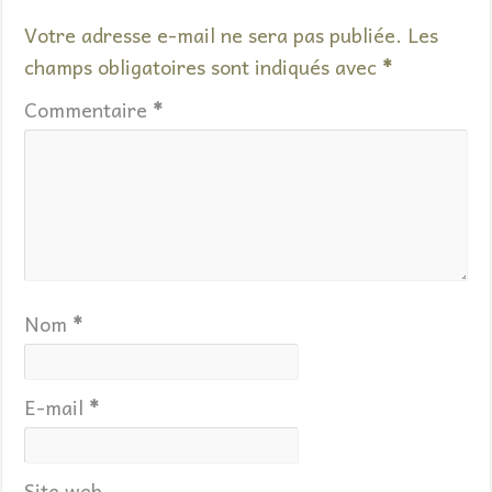
Votre adresse e-mail ne sera pas publiée.
Les
champs obligatoires sont indiqués avec
*
Commentaire
*
Nom
*
E-mail
*
Site web