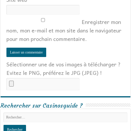
Enregistrer mon
nom, mon e-mail et mon site dans le navigateur
pour mon prochain commentaire.
Sélectionner une de vos images à télécharger ?
Evitez le PNG, préférez le JPG (JPEG) !
Rechercher sur Casinosguide ?