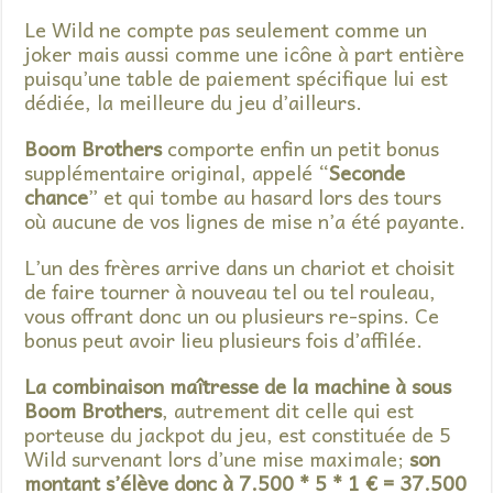
Le Wild ne compte pas seulement comme un
joker mais aussi comme une icône à part entière
puisqu’une table de paiement spécifique lui est
dédiée, la meilleure du jeu d’ailleurs.
Boom Brothers
comporte enfin un petit bonus
supplémentaire original, appelé “
Seconde
chance
” et qui tombe au hasard lors des tours
où aucune de vos lignes de mise n’a été payante.
L’un des frères arrive dans un chariot et choisit
de faire tourner à nouveau tel ou tel rouleau,
vous offrant donc un ou plusieurs re-spins. Ce
bonus peut avoir lieu plusieurs fois d’affilée.
La combinaison maîtresse de la machine à sous
Boom Brothers
, autrement dit celle qui est
porteuse du jackpot du jeu, est constituée de 5
Wild survenant lors d’une mise maximale;
son
montant s’élève donc à 7.500 * 5 * 1 € = 37.500