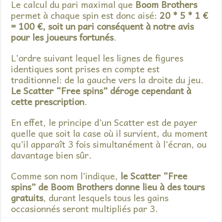
Le calcul du pari maximal que
Boom Brothers
permet à chaque spin est donc aisé:
20 * 5 * 1 €
= 100 €, soit un pari conséquent à notre avis
pour les joueurs fortunés
.
L’ordre suivant lequel les lignes de figures
identiques sont prises en compte est
traditionnel: de la gauche vers la droite du jeu.
Le Scatter “Free spins” déroge cependant à
cette prescription
.
En effet, le principe d’un Scatter est de payer
quelle que soit la case où il survient, du moment
qu’il apparaît 3 fois simultanément à l’écran, ou
davantage bien sûr.
Comme son nom l’indique,
le Scatter “Free
spins” de Boom Brothers donne lieu à des tours
gratuits
, durant lesquels tous les gains
occasionnés seront multipliés par 3.