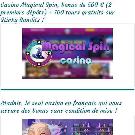
Casino Magical Spin, bonus de 500 € (2
premiers dépôts) + 100 tours gratuits sur
Sticky Bandits !
Madnix, le seul casino en français qui vous
assure des bonus sans condition de mise !