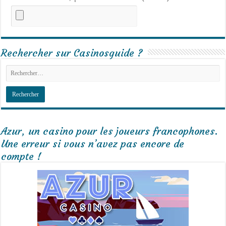
Rechercher sur Casinosguide ?
Azur, un casino pour les joueurs francophones.
Une erreur si vous n’avez pas encore de
compte !