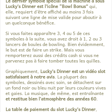
Le dernier symbole spécial de la machine à sous
Lucky’s Dinner est l’icône “Bowl Bonus”
qui,
elle, requiert d’être affiché au moins 3 fois
suivant une ligne de mise valide pour aboutir à
un quelconque bénéfice.
Si vous faites apparaître 3, 4 ou 5 de ces
symboles à la suite, vous avez droit à 1, 2 ou 3
lancers de boules de bowling. Bien évidemment,
le but est de faire un strike. Mais vous
remporterez aussi des crédits cash si vous ne
parvenez pas à faire tomber toutes les quilles.
Graphiquement,
Lucky’s Dinner est un vidéo slot
satisfaisant à notre avis
. La plupart des
symboles, dessinés avec soin, se détachent sur
un fond noir ou bleu nuit par leurs couleurs vives
et gaies. La musique, de même, est entraînante
et restitue bien l’atmosphère des années 60
.
La table de paiement du slot Lucky’s Dinner
,