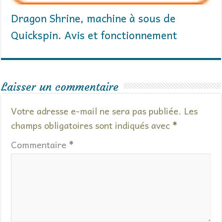
Dragon Shrine, machine à sous de
Quickspin. Avis et fonctionnement
Laisser un commentaire
Votre adresse e-mail ne sera pas publiée.
Les
champs obligatoires sont indiqués avec
*
Commentaire
*