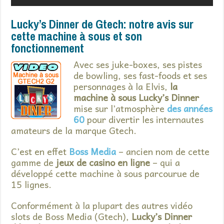
Lucky’s Dinner de Gtech: notre avis sur
cette machine à sous et son
fonctionnement
Avec ses juke-boxes, ses pistes
de bowling, ses fast-foods et ses
personnages à la Elvis,
la
machine à sous Lucky’s Dinner
mise sur l’atmosphère
des années
60
pour divertir les internautes
amateurs de la marque Gtech.
C’est en effet
Boss Media
– ancien nom de cette
gamme de
jeux de casino en ligne
– qui a
développé cette machine à sous parcourue de
15 lignes.
Conformément à la plupart des autres vidéo
slots de Boss Media (Gtech),
Lucky’s Dinner