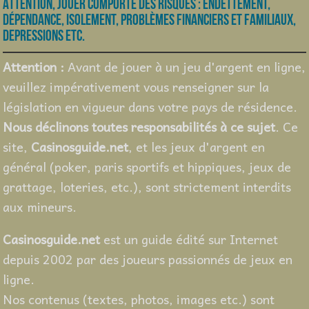
Attention, jouer comporte des risques : endettement,
dépendance, isolement, problèmes financiers et familiaux,
depressions etc.
Attention :
Avant de jouer à un jeu d'argent en ligne,
veuillez impérativement vous renseigner sur la
législation en vigueur dans votre pays de résidence.
Nous déclinons toutes responsabilités à ce sujet
. Ce
site,
Casinosguide.net
, et les jeux d'argent en
général (poker, paris sportifs et hippiques, jeux de
grattage, loteries, etc.), sont strictement interdits
aux mineurs.
Casinosguide.net
est un guide édité sur Internet
depuis 2002 par des joueurs passionnés de jeux en
ligne.
Nos contenus (textes, photos, images etc.) sont