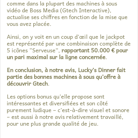
comme dans la plupart des machines à sous
vidéo de Boss Media (Gtech Interactive),
actualise ses chiffres en fonction de la mise que
vous avez placée.
Ainsi, on y voit en un coup d’œil que le jackpot
est représenté par une combinaison complète de
5 icônes “Serveuse”,
rapportant 50.000 € pour
un pari maximal sur la ligne concernée
.
En conclusion, à notre avis, Lucky’s Dinner fait
partie des bonnes machines à sous qu’offre à
découvrir Gtech
.
Les options bonus qu’elle propose sont
intéressantes et diversifiées et son côté
purement ludique – c’est-à-dire visuel et sonore
– est aussi à notre avis relativement travaillé,
pour une plus grande qualité de jeu.