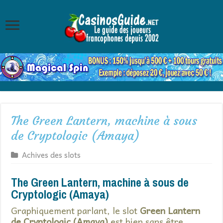
The Green Lantern, machine à sous
de Cryptologic (Amaya)
Achives des slots
The Green Lantern, machine à sous de
Cryptologic (Amaya)
Graphiquement parlant, le slot
Green Lantern
de Cryptologic (Amaya)
est bien sans être