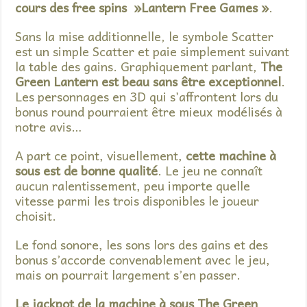
cours des free spins »Lantern Free Games »
.
Sans la mise additionnelle, le symbole Scatter
est un simple Scatter et paie simplement suivant
la table des gains. Graphiquement parlant,
The
Green Lantern est beau sans être exceptionnel
.
Les personnages en 3D qui s’affrontent lors du
bonus round pourraient être mieux modélisés à
notre avis…
A part ce point, visuellement,
cette machine à
sous est de bonne qualité
. Le jeu ne connaît
aucun ralentissement, peu importe quelle
vitesse parmi les trois disponibles le joueur
choisit.
Le fond sonore, les sons lors des gains et des
bonus s’accorde convenablement avec le jeu,
mais on pourrait largement s’en passer.
Le jackpot de la machine à sous The Green