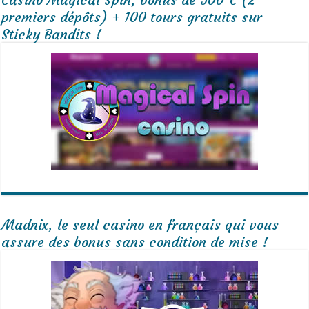
premiers dépôts) + 100 tours gratuits sur
Sticky Bandits !
Madnix, le seul casino en français qui vous
assure des bonus sans condition de mise !