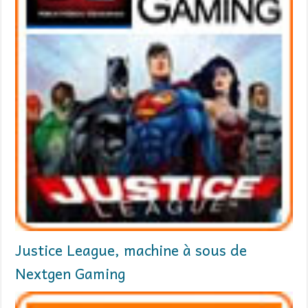
Justice League, machine à sous de
Nextgen Gaming