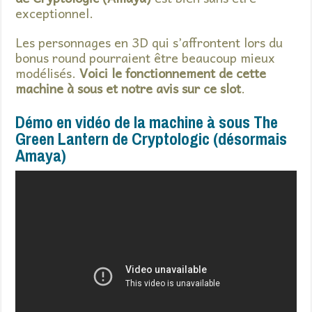
exceptionnel.
Les personnages en 3D qui s’affrontent lors du
bonus round pourraient être beaucoup mieux
modélisés.
Voici le fonctionnement de cette
machine à sous et notre avis sur ce slot
.
Démo en vidéo de la machine à sous The
Green Lantern de Cryptologic (désormais
Amaya)