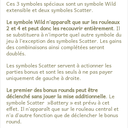
Ces 3 symboles spéciaux sont un symbole Wild
extensible et deux symboles Scatter.
Le symbole Wild n’apparaît que sur les rouleaux
2 et 4 et peut donc les recouvrir entièrement
. Il
se substituera à n’importe quel autre symbole du
jeu à l’exception des symboles Scatter. Les gains
des combinaisons ainsi complétées seront
doublés.
Les symboles Scatter servent à actionner les
parties bonus et sont les seuls à ne pas payer
uniquement de gauche à droite.
Le premier des bonus rounds peut être
déclenché sans jouer la mise additionnelle
. Le
symbole Scatter »Battery » est prévu à cet
effet. Il n’apparaît que sur le rouleau central et
n’a d’autre fonction que de déclencher le bonus
round.