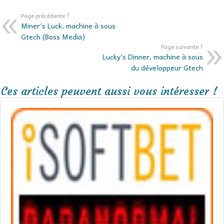
Page précédente ?
Miner’s Luck, machine à sous
Gtech (Boss Media)
Page suivante ?
Lucky’s Dinner, machine à sous
du développeur Gtech
Ces articles peuvent aussi vous intéresser !