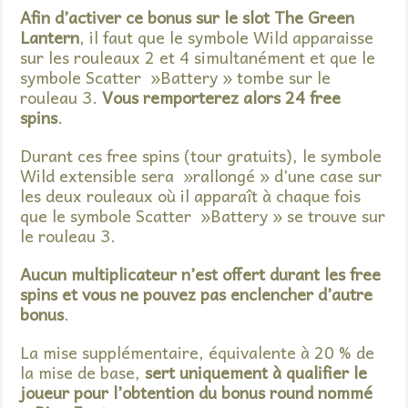
Afin d’activer ce bonus sur le slot The Green
Lantern
, il faut que le symbole Wild apparaisse
sur les rouleaux 2 et 4 simultanément et que le
symbole Scatter »Battery » tombe sur le
rouleau 3.
Vous remporterez alors 24 free
spins
.
Durant ces free spins (tour gratuits), le symbole
Wild extensible sera »rallongé » d’une case sur
les deux rouleaux où il apparaît à chaque fois
que le symbole Scatter »Battery » se trouve sur
le rouleau 3.
Aucun multiplicateur n’est offert durant les free
spins et vous ne pouvez pas enclencher d’autre
bonus
.
La mise supplémentaire, équivalente à 20 % de
la mise de base,
sert uniquement à qualifier le
joueur pour l’obtention du bonus round nommé