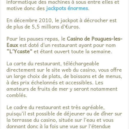
informatique des machines à sous entre elles et
motive donc des
jackpots énormes
.
En décembre 2010, le jackpot à décrocher est
de plus de 5,5 millions d’€uros.
Pour les pauses repas, le
Casino de Pougues-les-
Eaux
est doté d’un restaurant ayant pour nom
“L’Ycaste”
et étant ouvert toute la semaine.
La carte du restaurant, téléchargeable
directement sur le site web du casino, vous offre
un large choix de plats, de boissons et de menus,
à des prix échelonnés et accessibles. Les
amateurs de fruits de mer y seront notamment
comblés.
Le cadre du restaurant est très agréable,
puisqu’il est possible de déjeuner ou de dîner sur
la terrasse du casino, située sur l’eau et vous
donnant donc à la fois une vue sur l’étendue