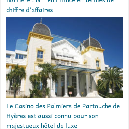
chiffre d’affaires
Le Casino des Palmiers de Partouche de
Hyères est aussi connu pour son
majestueux hôtel de luxe