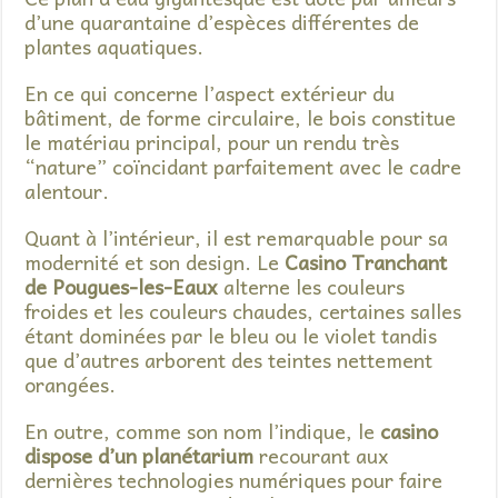
d’une quarantaine d’espèces différentes de
plantes aquatiques.
En ce qui concerne l’aspect extérieur du
bâtiment, de forme circulaire, le bois constitue
le matériau principal, pour un rendu très
“nature” coïncidant parfaitement avec le cadre
alentour.
Quant à l’intérieur, il est remarquable pour sa
modernité et son design. Le
Casino Tranchant
de Pougues-les-Eaux
alterne les couleurs
froides et les couleurs chaudes, certaines salles
étant dominées par le bleu ou le violet tandis
que d’autres arborent des teintes nettement
orangées.
En outre, comme son nom l’indique, le
casino
dispose d’un planétarium
recourant aux
dernières technologies numériques pour faire