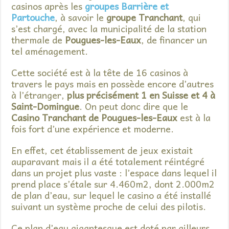
casinos après les
groupes Barrière et
Partouche
, à savoir le
groupe Tranchant
, qui
s’est chargé, avec la municipalité de la station
thermale de
Pougues-les-Eaux
, de financer un
tel aménagement.
Cette société est à la tête de 16 casinos à
travers le pays mais en possède encore d’autres
à l’étranger,
plus précisément 1 en Suisse et 4 à
Saint-Domingue
. On peut donc dire que le
Casino Tranchant de Pougues-les-Eaux
est à la
fois fort d’une expérience et moderne.
En effet, cet établissement de jeux existait
auparavant mais il a été totalement réintégré
dans un projet plus vaste : l’espace dans lequel il
prend place s’étale sur 4.460m2, dont 2.000m2
de plan d’eau, sur lequel le casino a été installé
suivant un système proche de celui des pilotis.
Ce plan d’eau gigantesque est doté par ailleurs