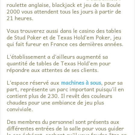
roulette anglaise, blackjack et jeu de la Boule
2000 vous attendent tous les jours à partir de
21 heures.
Vous trouverez aussi dans le casino des tables
de Stud Poker et de Texas Hold’em Poker, jeu
qui fait fureur en France ces dernières années.
L’établissement a d’ailleurs augmenté sa
quantité de tables de Texas Hold’em pour
répondre aux attentes de ses clients.
L’espace réservé aux
machines à sous
, pour sa
part, représente un parc important puisqu’il en
contient plus de 230. Il revêt des couleurs
chaudes pour une ambiance de jeu plus
conviviale.
Des membres du personnel sont présents aux
différentes entrées de la salle pour vous guider
le cas échéant, sachant qu’il vous faudra être en