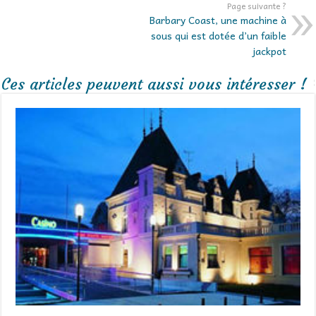
Page suivante ?
Barbary Coast, une machine à
sous qui est dotée d’un faible
jackpot
Ces articles peuvent aussi vous intéresser !