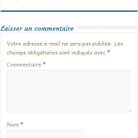
Laisser un commentaire
Votre adresse e-mail ne sera pas publiée.
Les
champs obligatoires sont indiqués avec
*
Commentaire
*
Nom
*