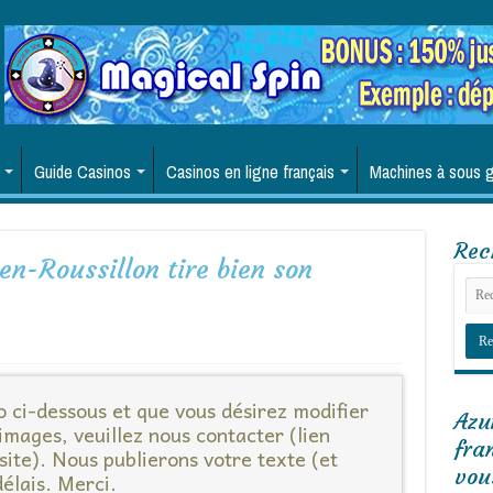
Guide Casinos
Casinos en ligne français
Machines à sous g
Rec
en-Roussillon tire bien son
o ci-dessous et que vous désirez modifier
Azu
 images, veuillez nous contacter (lien
fra
site). Nous publierons votre texte (et
vou
délais. Merci.