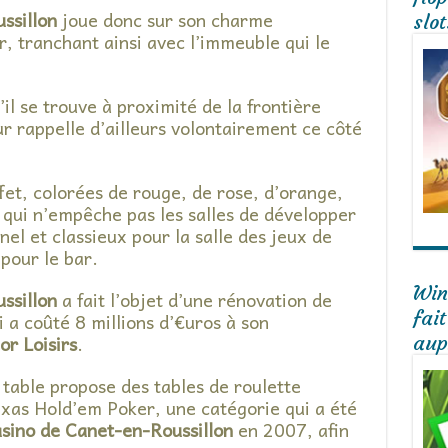
ssillon
joue donc sur son charme
slot
, tranchant ainsi avec l’immeuble qui le
u’il se trouve à proximité de la frontière
ur rappelle d’ailleurs volontairement ce côté
ffet, colorées de rouge, de rose, d’orange,
 qui n’empêche pas les salles de développer
nel et classieux pour la salle des jeux de
pour le bar.
Win
ssillon
a fait l’objet d’une rénovation de
fait
a coûté 8 millions d’€uros à son
or Loisirs
.
aup
table propose des tables de roulette
exas Hold’em Poker, une catégorie qui a été
sino de Canet-en-Roussillon
en 2007, afin