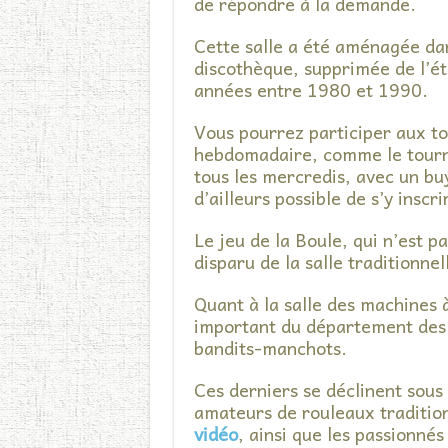
de répondre à la demande.
Cette salle a été aménagée dans
discothèque, supprimée de l’ét
années entre 1980 et 1990.
Vous pourrez participer aux to
hebdomadaire, comme le tourn
tous les mercredis, avec un buy
d’ailleurs possible de s’y insc
Le jeu de la Boule, qui n’est p
disparu de la salle traditionnel
Quant à la salle des machines à
important du département des
bandits-manchots.
Ces derniers se déclinent sous 
amateurs de rouleaux traditi
vidéo
, ainsi que les passionnés