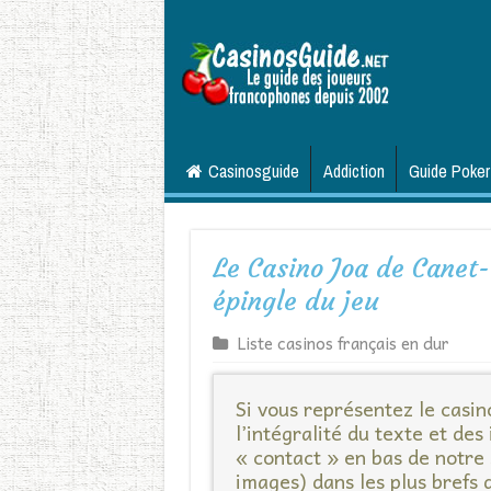
Casinosguide
Addiction
Guide Poker
Le Casino Joa de Canet-
épingle du jeu
Liste casinos français en dur
Si vous représentez le casin
l’intégralité du texte et des
« contact » en bas de notre 
images) dans les plus brefs 