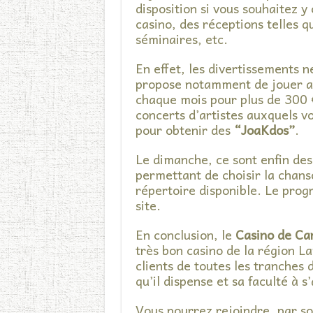
disposition si vous souhaitez 
casino, des réceptions telles q
séminaires, etc.
En effet, les divertissements 
propose notamment de jouer 
chaque mois pour plus de 300 €
concerts d’artistes auxquels v
pour obtenir des
“JoaKdos”
.
Le dimanche, ce sont enfin des
permettant de choisir la chans
répertoire disponible. Le prog
site.
En conclusion, le
Casino de Ca
très bon casino de la région L
clients de toutes les tranches 
qu’il dispense et sa faculté à s
Vous pourrez rejoindre, par so