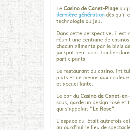
Le
Casino de Canet-Plage
augm
dernière génération
dès qu’il e
technologie du jeu.
Dans cette perspective, il est 
réunit une centaine de casino
chacun alimente par le biais d
jackpot peut donc tomber dans 
participants.
Le restaurant du casino, intitu
plats et de menus aux couleur
et accueillante.
Le bar du
Casino de Canet-en-
sous, garde un design rosé et 
qui s’appelait
“Le Rose”
.
L’espace qui était autrefois c
aujourd’hui le lieu de spectacl