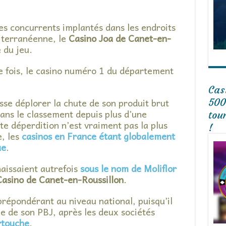
s concurrents implantés dans les endroits
iterranéenne, le
Casino Joa de Canet-en-
 du jeu.
ette fois, le casino numéro 1 du département
Cas
sse déplorer la chute de son produit brut
500
dans le classement depuis plus d’une
tou
tte déperdition n’est vraiment pas la plus
!
e, les
casinos en France étant globalement
ue
.
aissaient autrefois
sous le nom de Moliflor
Casino de Canet-en-Roussillon
.
répondérant au niveau national, puisqu’il
ue de son PBJ, après les deux sociétés
rtouche
.