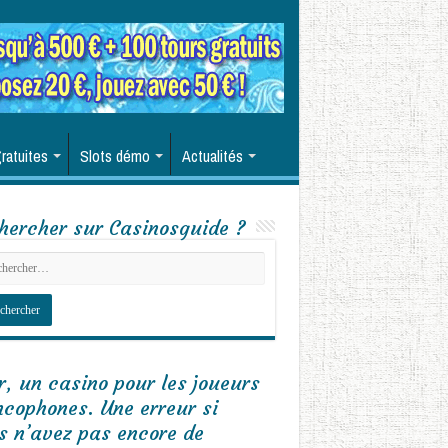
ratuites
Slots démo
Actualités
hercher sur Casinosguide ?
r, un casino pour les joueurs
ncophones. Une erreur si
s n’avez pas encore de