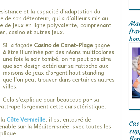
istance et la capacité d’adaptation du
e de son détenteur, qui a d’ailleurs mis au
Mad
 de jeux en ligne polyvalente, comprenant
er, casino et autres jeux.
fra
bon
Si la façade
Casino de Canet-Plage
gagne
à être illuminée par des néons multicolores
une fois le soir tombé, on ne peut pas dire
que son design extérieur se rattache aux
maisons de jeux d’argent haut standing
que l’on peut trouver dans certaines autres
villes.
Cela s’explique pour beaucoup par sa
 rattrape largement cette caractéristique.
 la
Côte Vermeille
, il est entouré de
Cas
enable sur la Méditerranée, avec toutes les
sup
mplique.
flo