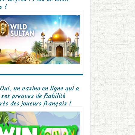
s !
Oui, un casino en ligne qui a
 ses preuves de fiabilité
rès des joueurs français !