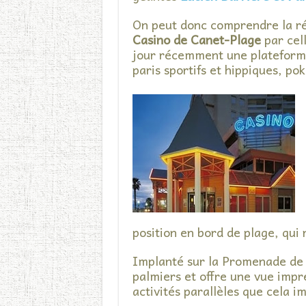
On peut donc comprendre la rés
Casino de Canet-Plage
par cell
jour récemment une plateforme
paris sportifs et hippiques, pok
position en bord de plage, qui
Implanté sur la Promenade de
palmiers et offre une vue impr
activités parallèles que cela i