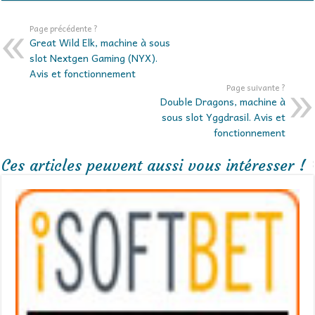
Page précédente ?
Great Wild Elk, machine à sous
slot Nextgen Gaming (NYX).
Avis et fonctionnement
Page suivante ?
Double Dragons, machine à
sous slot Yggdrasil. Avis et
fonctionnement
Ces articles peuvent aussi vous intéresser !