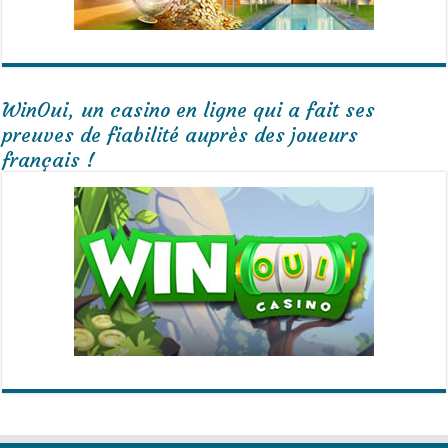
WinOui, un casino en ligne qui a fait ses
preuves de fiabilité auprès des joueurs
français !