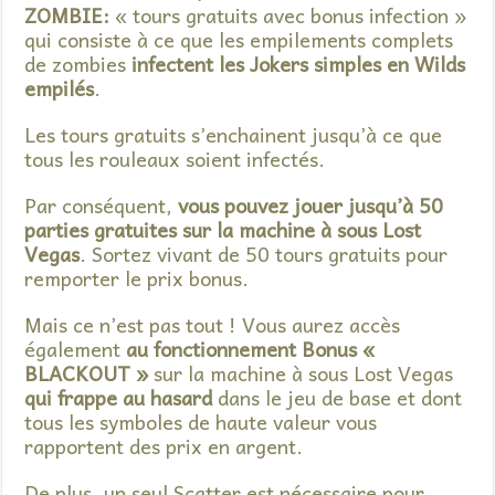
ZOMBIE:
« tours gratuits avec bonus infection »
qui consiste à ce que les empilements complets
de zombies
infectent les Jokers simples en Wilds
empilés
.
Les tours gratuits s’enchainent jusqu’à ce que
tous les rouleaux soient infectés.
Par conséquent,
vous pouvez jouer jusqu’à 50
parties gratuites sur la machine à sous Lost
Vegas
. Sortez vivant de 50 tours gratuits pour
remporter le prix bonus.
Mais ce n’est pas tout ! Vous aurez accès
également
au fonctionnement Bonus «
BLACKOUT »
sur la machine à sous Lost Vegas
qui frappe au hasard
dans le jeu de base et dont
tous les symboles de haute valeur vous
rapportent des prix en argent.
De plus, un seul Scatter est nécessaire pour