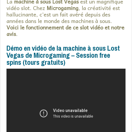
La
machine à sous Lost Vegas
est un magnifique
vidéo slot. Chez
Microgaming
, la créativité est
hallucinante, c’est un fait avéré depuis des
années dans le monde des machines à sous.
Voici le fonctionnement de ce slot vidéo et notre
avis
.
Démo en vidéo de la machine à sous Lost
Vegas de Microgaming – Session free
spins (tours gratuits)