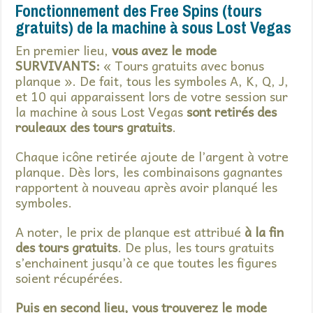
Fonctionnement des Free Spins (tours
gratuits) de la machine à sous Lost Vegas
En premier lieu,
vous avez le mode
SURVIVANTS:
« Tours gratuits avec bonus
planque ». De fait, tous les symboles A, K, Q, J,
et 10 qui apparaissent lors de votre session sur
la machine à sous Lost Vegas
sont retirés des
rouleaux des tours gratuits
.
Chaque icône retirée ajoute de l’argent à votre
planque. Dès lors, les combinaisons gagnantes
rapportent à nouveau après avoir planqué les
symboles.
A noter, le prix de planque est attribué
à la fin
des tours gratuits
. De plus, les tours gratuits
s’enchainent jusqu’à ce que toutes les figures
soient récupérées.
Puis en second lieu, vous trouverez le mode