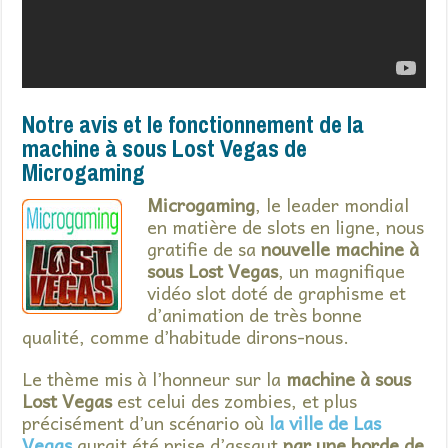
Notre avis et le fonctionnement de la
machine à sous Lost Vegas de
Microgaming
Microgaming
, le leader mondial
en matière de slots en ligne, nous
gratifie de sa
nouvelle machine à
sous Lost Vegas
, un magnifique
vidéo slot doté de graphisme et
d’animation de très bonne
qualité, comme d’habitude dirons-nous.
Le thème mis à l’honneur sur la
machine à sous
Lost Vegas
est celui des zombies, et plus
précisément d’un scénario où
la ville de Las
Vegas
aurait été prise d’assaut
par une horde de