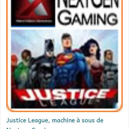
Justice League, machine à sous de