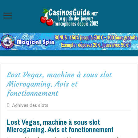
Lost Vegas, machine à sous slot
Microgaming. Avis et
fonctionnement
Achives des slots
Lost Vegas, machine à sous slot
Microgaming. Avis et fonctionnement