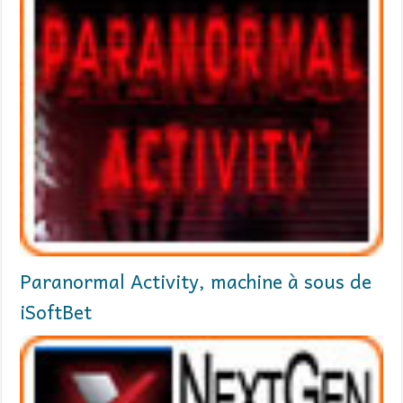
Paranormal Activity, machine à sous de
iSoftBet