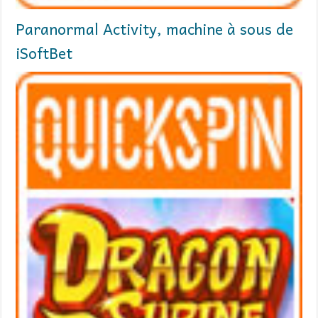
Paranormal Activity, machine à sous de
iSoftBet