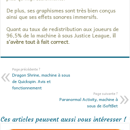
De plus, ses graphismes sont très bien conçus
ainsi que ses effets sonores immersifs.
Quant au taux de redistribution aux joueurs de
96,5% de la machine à sous Justice League,
il
s’avère tout à fait correct
.
Page précédente ?
Dragon Shrine, machine à sous
de Quickspin. Avis et
fonctionnement
Page suivante ?
Paranormal Activity, machine à
sous de iSoftBet
Ces articles peuvent aussi vous intéresser !