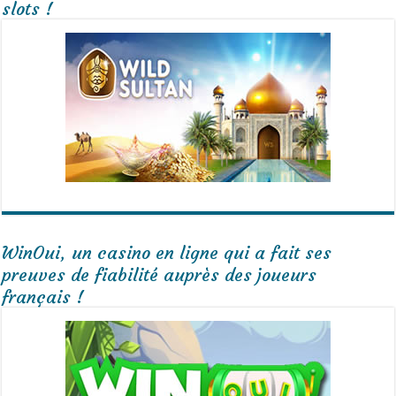
slots !
WinOui, un casino en ligne qui a fait ses
preuves de fiabilité auprès des joueurs
français !