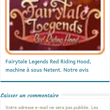
Fairytale Legends Red Riding Hood,
machine à sous Netent. Notre avis
Laisser un commentaire
Votre adresse e-mail ne sera pas publiée.
Les