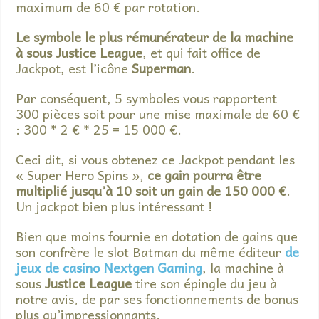
maximum de 60 € par rotation.
Le symbole le plus rémunérateur de la machine
à sous Justice League
, et qui fait office de
Jackpot, est l’icône
Superman
.
Par conséquent, 5 symboles vous rapportent
300 pièces soit pour une mise maximale de 60 €
: 300 * 2 € * 25 = 15 000 €.
Ceci dit, si vous obtenez ce Jackpot pendant les
« Super Hero Spins »,
ce gain pourra être
multiplié jusqu’à 10 soit un gain de 150 000 €
.
Un jackpot bien plus intéressant !
Bien que moins fournie en dotation de gains que
son confrère le slot Batman du même éditeur
de
jeux de casino Nextgen Gaming
, la machine à
sous
Justice League
tire son épingle du jeu à
notre avis, de par ses fonctionnements de bonus
plus qu’impressionnants.