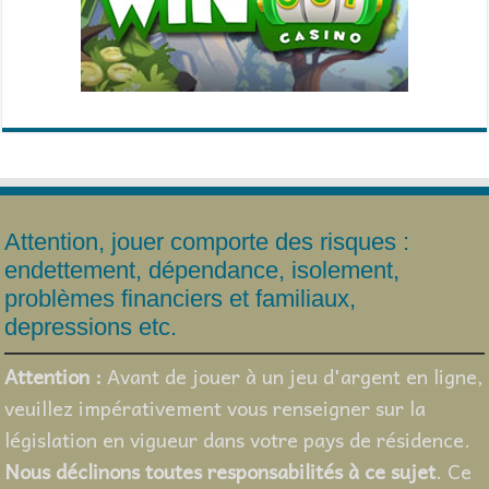
Attention, jouer comporte des risques :
endettement, dépendance, isolement,
problèmes financiers et familiaux,
depressions etc.
Attention :
Avant de jouer à un jeu d'argent en ligne,
veuillez impérativement vous renseigner sur la
législation en vigueur dans votre pays de résidence.
Nous déclinons toutes responsabilités à ce sujet
. Ce