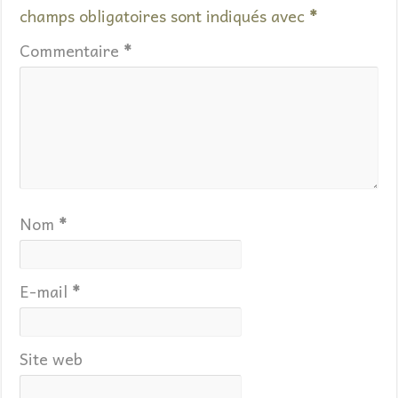
champs obligatoires sont indiqués avec
*
Commentaire
*
Nom
*
E-mail
*
Site web