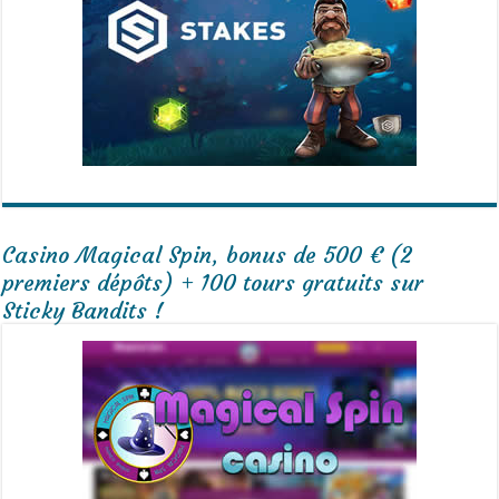
Casino Magical Spin, bonus de 500 € (2
premiers dépôts) + 100 tours gratuits sur
Sticky Bandits !