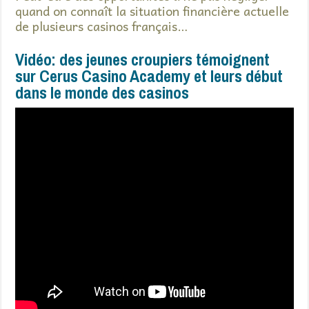
quand on connaît la situation financière actuelle
de plusieurs casinos français…
Vidéo: des jeunes croupiers témoignent
sur Cerus Casino Academy et leurs début
dans le monde des casinos