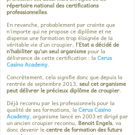
répertoire national des certifications
professionnelles
.
En revanche, probablement par crainte que
n’importe qui ne propose ce diplôme et ne
dispense une formation trop éloignée de la
véritable vie d’un croupier,
l’Etat a décidé de
n’habiliter qu’un seul organisme
pour la
délivrance de cette certification : la
Cerus
Casino Academy
.
Concrètement, cela signifie donc que depuis la
rentrée de septembre 2013,
seul cet organisme
peut délivrer le précieux diplôme de croupier
.
Déjà reconnu par les professionnels pour la
qualité de ses formations, la
Cerus Casino
Academy
, organisme lancé en 2003 et dirigé par
un ancien croupier reconnu,
Benoit Engels
, va
donc devenir le
centre de formation des futurs