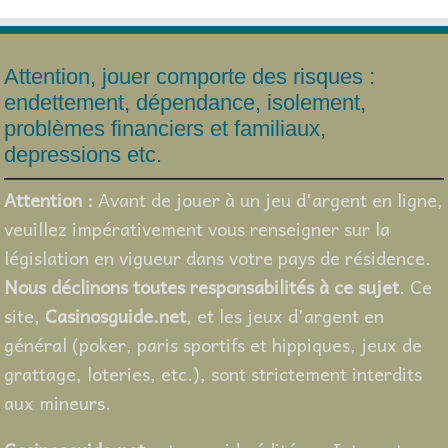
Attention, jouer comporte des risques :
endettement, dépendance, isolement,
problèmes financiers et familiaux,
depressions etc.
Attention :
Avant de jouer à un jeu d'argent en ligne,
veuillez impérativement vous renseigner sur la
législation en vigueur dans votre pays de résidence.
Nous déclinons toutes responsabilités à ce sujet
. Ce
site,
Casinosguide.net
, et les jeux d'argent en
général (poker, paris sportifs et hippiques, jeux de
grattage, loteries, etc.), sont strictement interdits
aux mineurs.