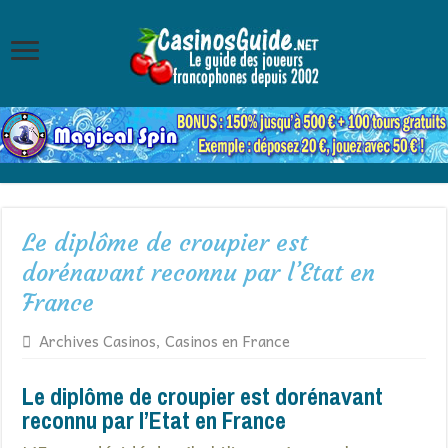
Le diplôme de croupier est
dorénavant reconnu par l’Etat en
France
Archives Casinos
,
Casinos en France
Le diplôme de croupier est dorénavant
reconnu par l’Etat en France