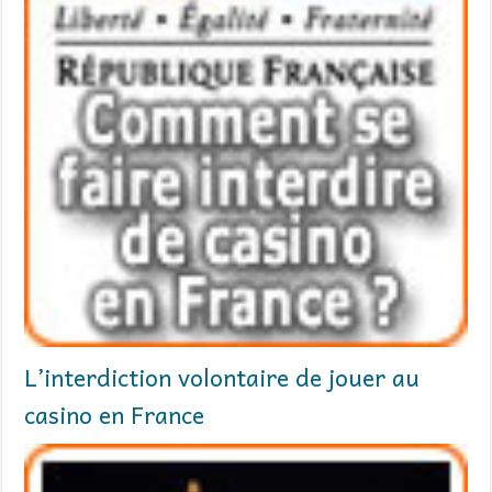
L’interdiction volontaire de jouer au
casino en France