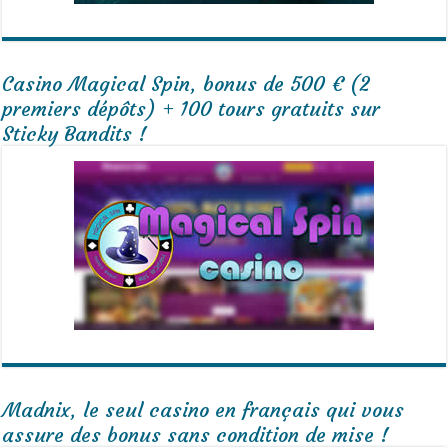
Casino Magical Spin, bonus de 500 € (2
premiers dépôts) + 100 tours gratuits sur
Sticky Bandits !
Madnix, le seul casino en français qui vous
assure des bonus sans condition de mise !