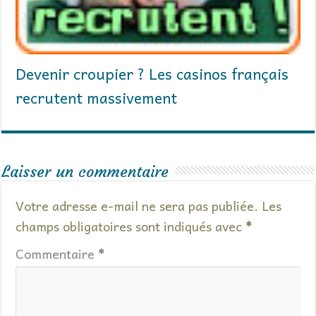
Devenir croupier ? Les casinos français
recrutent massivement
Laisser un commentaire
Votre adresse e-mail ne sera pas publiée.
Les
champs obligatoires sont indiqués avec
*
Commentaire
*