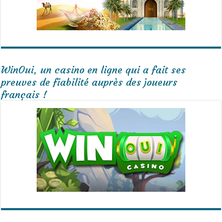
WinOui, un casino en ligne qui a fait ses
preuves de fiabilité auprès des joueurs
français !