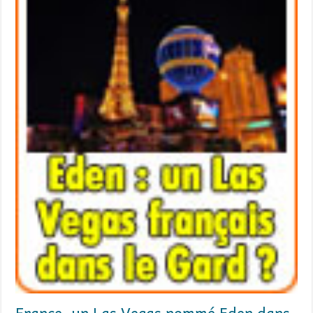
France, un Las Vegas nommé Eden dans