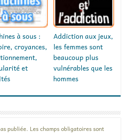
ines à sous :
Addiction aux jeux,
oire, croyances,
les femmes sont
ctionnement,
beaucoup plus
larité et
vulnérables que les
ités
hommes
as publiée.
Les champs obligatoires sont