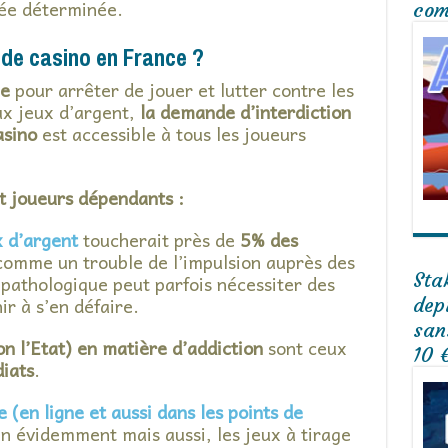
rée déterminée.
com
 de casino en France ?
le
pour arrêter de jouer et lutter contre les
x jeux d’argent,
la demande d’interdiction
asino
est accessible à tous les joueurs
et joueurs dépendants :
x d’argent
toucherait près de
5% des
omme un trouble de l’impulsion auprès des
Sta
 pathologique peut parfois nécessiter des
r à s’en défaire.
dep
san
lon l’Etat) en matière d’addiction
sont ceux
10 
iats
.
 (en ligne et aussi dans les points de
en évidemment mais aussi, les jeux à tirage