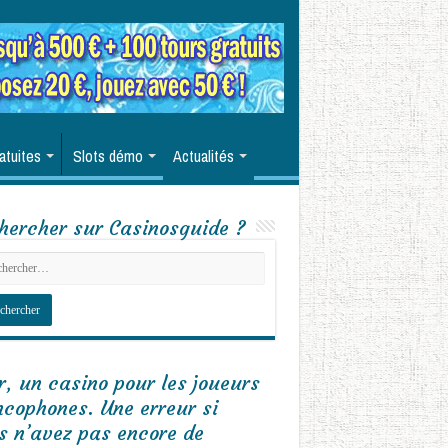
atuites
Slots démo
Actualités
hercher sur Casinosguide ?
r, un casino pour les joueurs
ncophones. Une erreur si
s n’avez pas encore de