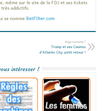
ne, même sur le site de la FDJ et ses tickets
rès addictifs.
l qui se nomme
BetFilter.com
Page suivante ?
Trump et ses Casinos
d’Atlantic City, petit retour !
vous intéresser !