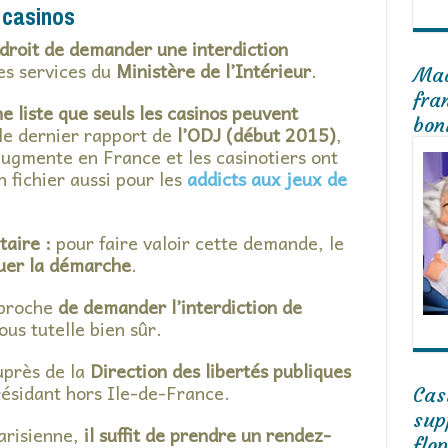
e casinos
 droit de demander une interdiction
s services du
Ministère de l’Intérieur
.
Mad
fra
e liste que seuls les casinos peuvent
bon
le dernier rapport de
l’ODJ (début 2015)
,
ugmente en France et les casinotiers ont
 fichier aussi pour les
addicts aux jeux de
taire :
pour faire valoir cette demande, le
tuer la démarche
.
n proche
de demander l’interdiction de
ous tutelle bien sûr.
uprès de la
Direction des libertés publiques
résidant hors Ile-de-France.
Cas
sup
arisienne,
il suffit de prendre un rendez-
flo