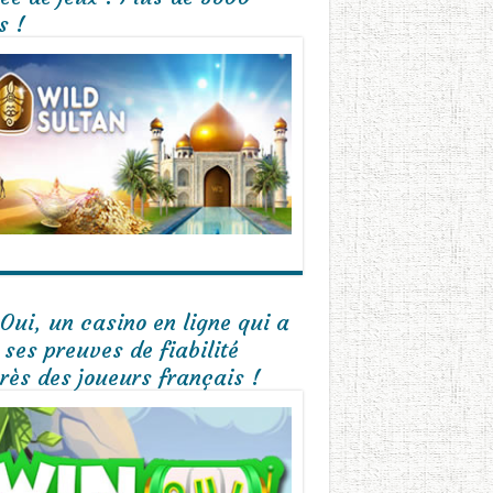
s !
Oui, un casino en ligne qui a
 ses preuves de fiabilité
rès des joueurs français !