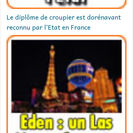
Le diplôme de croupier est dorénavant
reconnu par l’Etat en France