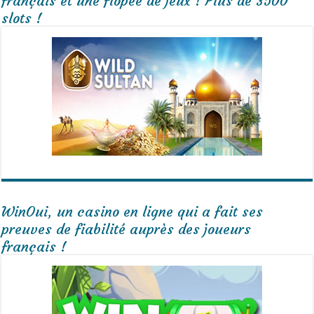
français et une flopée de jeux ! Plus de 3500
slots !
WinOui, un casino en ligne qui a fait ses
preuves de fiabilité auprès des joueurs
français !