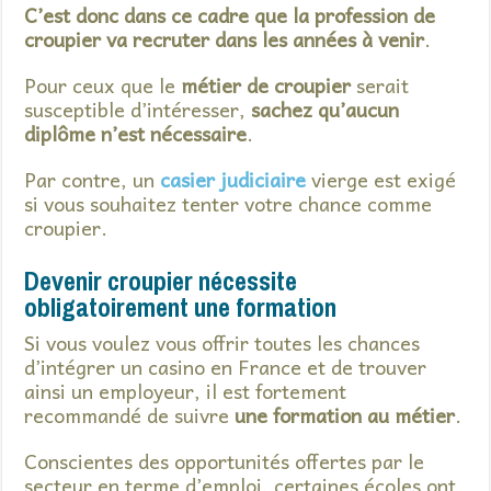
C’est donc dans ce cadre que la profession de
croupier va recruter dans les années à venir
.
Pour ceux que le
métier de croupier
serait
susceptible d’intéresser,
sachez qu’aucun
diplôme n’est nécessaire
.
Par contre, un
casier judiciaire
vierge est exigé
si vous souhaitez tenter votre chance comme
croupier.
Devenir croupier nécessite
obligatoirement une formation
Si vous voulez vous offrir toutes les chances
d’intégrer un casino en France et de trouver
ainsi un employeur, il est fortement
recommandé de suivre
une formation au métier
.
Conscientes des opportunités offertes par le
secteur en terme d’emploi, certaines écoles ont