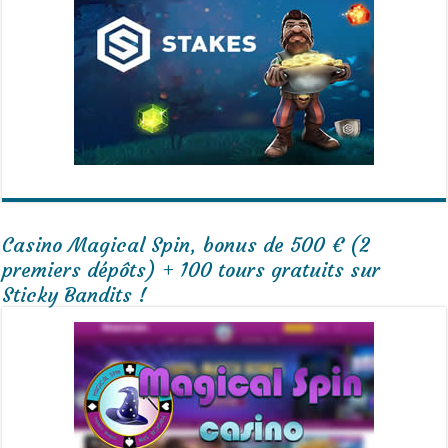
Casino Magical Spin, bonus de 500 € (2
premiers dépôts) + 100 tours gratuits sur
Sticky Bandits !