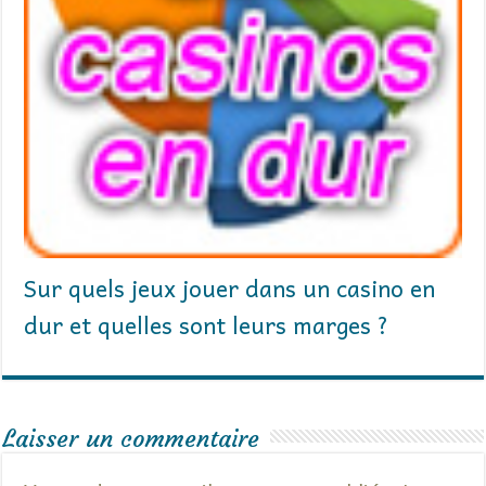
Sur quels jeux jouer dans un casino en
dur et quelles sont leurs marges ?
Laisser un commentaire