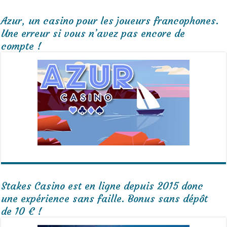
Azur, un casino pour les joueurs francophones.
Une erreur si vous n’avez pas encore de
compte !
Stakes Casino est en ligne depuis 2015 donc
une expérience sans faille. Bonus sans dépôt
de 10 € !