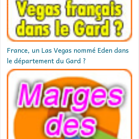
France, un Las Vegas nommé Eden dans
le département du Gard ?