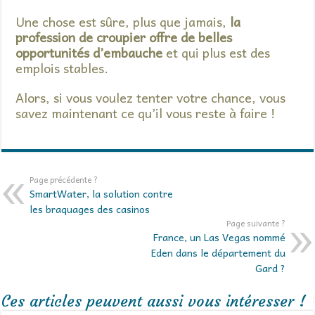
Une chose est sûre, plus que jamais,
la
profession de croupier offre de belles
opportunités d’embauche
et qui plus est des
emplois stables.
Alors, si vous voulez tenter votre chance, vous
savez maintenant ce qu’il vous reste à faire !
Page précédente ?
SmartWater, la solution contre
les braquages des casinos
Page suivante ?
France, un Las Vegas nommé
Eden dans le département du
Gard ?
Ces articles peuvent aussi vous intéresser !