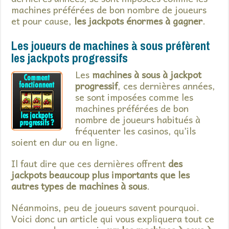
machines préférées de bon nombre de joueurs
et pour cause,
les jackpots énormes à gagner
.
Les joueurs de machines à sous préfèrent
les jackpots progressifs
Les
machines à sous à jackpot
progressif
, ces dernières années,
se sont imposées comme les
machines préférées de bon
nombre de joueurs habitués à
fréquenter les casinos, qu’ils
soient en dur ou en ligne.
Il faut dire que ces dernières offrent
des
jackpots beaucoup plus importants que les
autres types de machines à sous
.
Néanmoins, peu de joueurs savent pourquoi.
Voici donc un article qui vous expliquera tout ce