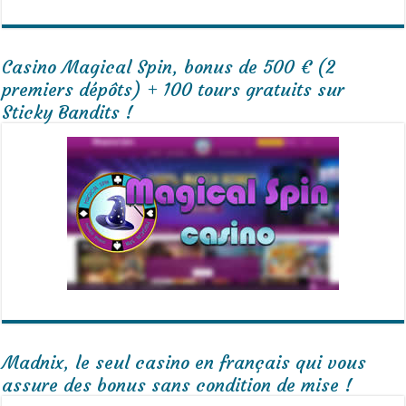
Casino Magical Spin, bonus de 500 € (2
premiers dépôts) + 100 tours gratuits sur
Sticky Bandits !
Madnix, le seul casino en français qui vous
assure des bonus sans condition de mise !