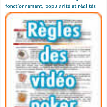
fonctionnement, popularité et réalités