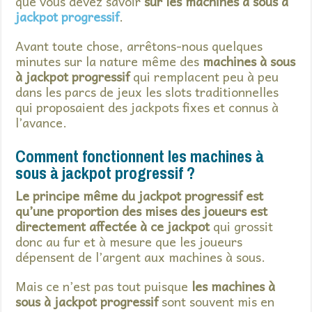
que vous devez savoir
sur les machines à sous à
jackpot progressif
.
Avant toute chose, arrêtons-nous quelques
minutes sur la nature même des
machines à sous
à jackpot progressif
qui remplacent peu à peu
dans les parcs de jeux les slots traditionnelles
qui proposaient des jackpots fixes et connus à
l’avance.
Comment fonctionnent les machines à
sous à jackpot progressif ?
Le principe même du jackpot progressif est
qu’une proportion des mises des joueurs est
directement affectée à ce jackpot
qui grossit
donc au fur et à mesure que les joueurs
dépensent de l’argent aux machines à sous.
Mais ce n’est pas tout puisque
les machines à
sous à jackpot progressif
sont souvent mis en