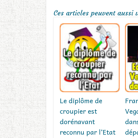
Ces articles peuvent aussi 
Le diplôme de
Fran
croupier est
Veg
dorénavant
dans
reconnu par l’Etat
dép