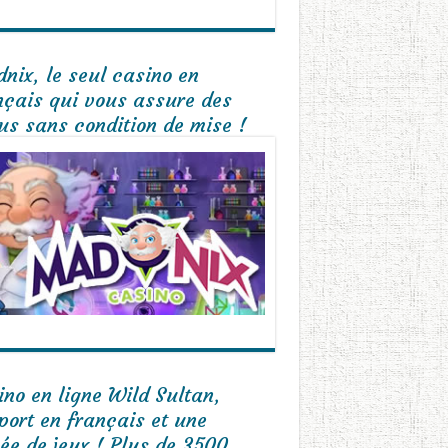
nix, le seul casino en
nçais qui vous assure des
us sans condition de mise !
ino en ligne Wild Sultan,
port en français et une
pée de jeux ! Plus de 3500