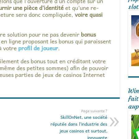
elons que l’ouverture d’un compte sur un
slot
urnir une pièce d’identité
et qu’une re-
meture sera donc compliquée,
voire quasi
ure solution pour ne pas devenir
bonus
 en ligne proposant les bonus qui paraissent
 à votre
profil de joueur
.
bilement des bonus tout en créditant votre
même des petites sommes) afin de pouvoir
uses parties de jeux de casinos Internet
Win
fait
aup
Page suivante ?
SkillOnNet, une société
réputée dans l’industrie des
jeux casinos et surtout,
innovante