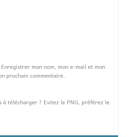
Enregistrer mon nom, mon e-mail et mon
mon prochain commentaire.
 à télécharger ? Evitez le PNG, préférez le