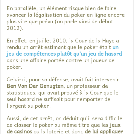
En parallèle, un élément risque bien de faire
avancer la légalisation du poker en ligne encore
plus vite que prévu (on parle ainsi de début
2012).
En effet, en juillet 2010, la Cour de la Haye a
rendu un arrêt estimant que le poker était
un
jeu de compétences plutôt qu’un jeu de hasard
dans une affaire portée contre un joueur de
poker.
Celui-ci, pour sa défense, avait fait intervenir
Ben Van Der Genugten
, un professeur de
statistiques, qui avait prouvé à la Cour que le
seul hasard ne suffisait pour remporter de
l’argent au poker.
Aussi, de cet arrêt, on déduit qu’il sera difficile
de classer le poker au même titre que les
jeux
de casinos
ou la loterie et donc
de lui appliquer