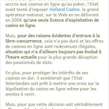
accros aux casinos en ligne qu’au poker, l’Etat
avait tenté d’imposer
Holland Casino
, le grand
opérateur national, sur le Web en ne délivrant
en 2006
qu’une seule licence d’exploitation de
casino en ligne
.
Mais,
pour des raisons évidentes d’entrave à la
libre-concurrence
, cela n’a pas duré et les offres
de casinos en ligne sont redevenues illégales,
situation qui n’a d’ailleurs toujours pas évolué à
l’heure actuelle
pour la plus grande déception
des passionnés de slots.
En plus, pour protéger les intérêts de ses
casinos en dur, il semblerait que l’Etat
Néerlandais soit prêt à mettre une croix sur la
légalisation du casino en ligne même pour les
années à venir.
Mais, pour que cette décision soit véritablement