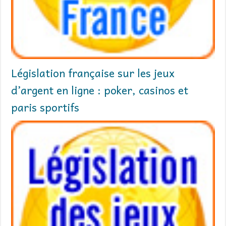
Législation française sur les jeux
d’argent en ligne : poker, casinos et
paris sportifs