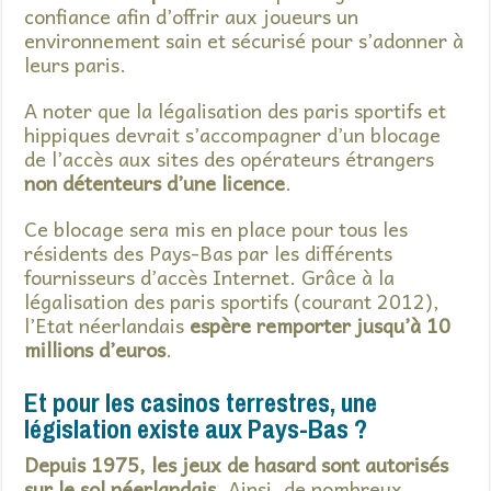
confiance afin d’offrir aux joueurs un
environnement sain et sécurisé pour s’adonner à
leurs paris.
A noter que la légalisation des paris sportifs et
hippiques devrait s’accompagner d’un blocage
de l’accès aux sites des opérateurs étrangers
non détenteurs d’une licence
.
Ce blocage sera mis en place pour tous les
résidents des Pays-Bas par les différents
fournisseurs d’accès Internet. Grâce à la
légalisation des paris sportifs (courant 2012),
l’Etat néerlandais
espère remporter jusqu’à 10
millions d’euros
.
Et pour les casinos terrestres, une
législation existe aux Pays-Bas ?
Depuis 1975, les jeux de hasard sont autorisés
sur le sol néerlandais
. Ainsi, de nombreux