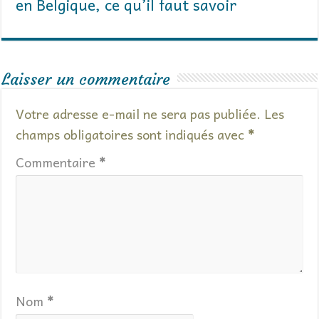
en Belgique, ce qu’il faut savoir
Laisser un commentaire
Votre adresse e-mail ne sera pas publiée.
Les
champs obligatoires sont indiqués avec
*
Commentaire
*
Nom
*