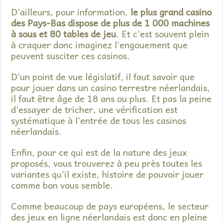
D’ailleurs, pour information,
le plus grand casino
des Pays-Bas dispose de plus de 1 000 machines
à sous et 80 tables de jeu
. Et c’est souvent plein
à craquer donc imaginez l’engouement que
peuvent susciter ces casinos.
D’un point de vue législatif, il faut savoir que
pour jouer dans un casino terrestre néerlandais,
il faut être âge de 18 ans ou plus. Et pas la peine
d’essayer de tricher, une vérification est
systématique à l’entrée de tous les casinos
néerlandais.
Enfin, pour ce qui est de la nature des jeux
proposés, vous trouverez à peu près toutes les
variantes qu’il existe, histoire de pouvoir jouer
comme bon vous semble.
Comme beaucoup de pays européens, le secteur
des jeux en ligne néerlandais est donc en pleine