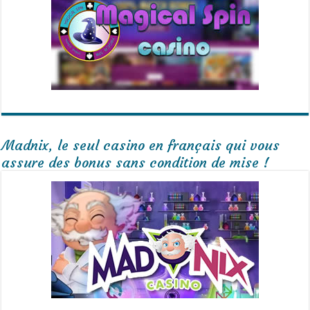
Madnix, le seul casino en français qui vous
assure des bonus sans condition de mise !