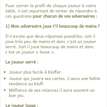
Pour cerner le profil de chaque joueur à votre
table, il est important de tenter de répondre à
ces questions
pour chacun de vos adversaires :
1) Mon adversaire joue t’il beaucoup de mains ?
Il n’existe que deux réponses possibles, soit il
joue très peu de mains et donc c’est un joueur
serré. Soit il joue beaucoup de mains et donc
c’est un joueur « loose ».
Le joueur serré :
Joueur plus facile à bluffer.
Joueur qui jouera ses cartes, il aura une faible
tendance au bluff.
Méfiance de ses relances il aura souvent un
bon jeu.
Le joueur loose :