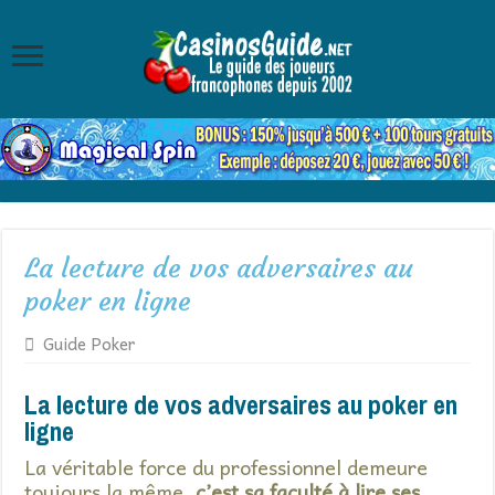
La lecture de vos adversaires au
poker en ligne
Guide Poker
La lecture de vos adversaires au poker en
ligne
La véritable force du professionnel demeure
toujours la même,
c’est sa faculté à lire ses