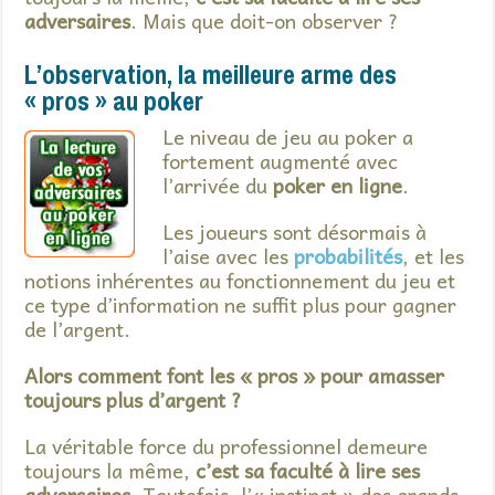
adversaires
. Mais que doit-on observer ?
L’observation, la meilleure arme des
« pros » au poker
Le niveau de jeu au poker a
fortement augmenté avec
l’arrivée du
poker en ligne
.
Les joueurs sont désormais à
l’aise avec les
probabilités
, et les
notions inhérentes au fonctionnement du jeu et
ce type d’information ne suffit plus pour gagner
de l’argent.
Alors comment font les « pros » pour amasser
toujours plus d’argent ?
La véritable force du professionnel demeure
toujours la même,
c’est sa faculté à lire ses
adversaires
. Toutefois, l’« instinct » des grands