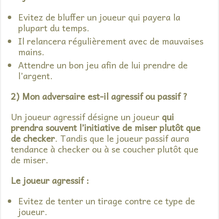
Evitez de bluffer un joueur qui payera la
plupart du temps.
Il relancera régulièrement avec de mauvaises
mains.
Attendre un bon jeu afin de lui prendre de
l’argent.
2) Mon adversaire est-il agressif ou passif ?
Un joueur agressif désigne un joueur
qui
prendra souvent l’initiative de miser plutôt que
de checker
. Tandis que le joueur passif aura
tendance à checker ou à se coucher plutôt que
de miser.
Le joueur agressif :
Evitez de tenter un tirage contre ce type de
joueur.