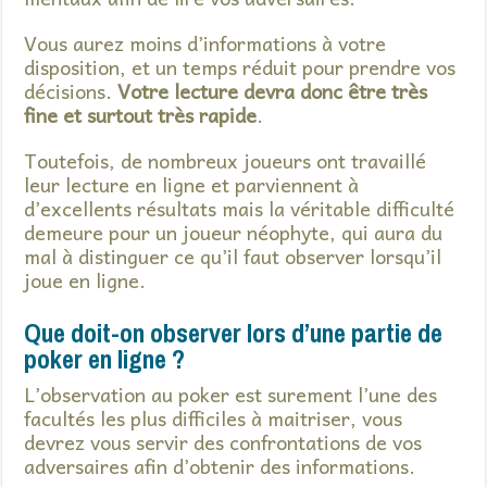
Vous aurez moins d’informations à votre
disposition, et un temps réduit pour prendre vos
décisions.
Votre lecture devra donc être très
fine et surtout très rapide
.
Toutefois, de nombreux joueurs ont travaillé
leur lecture en ligne et parviennent à
d’excellents résultats mais la véritable difficulté
demeure pour un joueur néophyte, qui aura du
mal à distinguer ce qu’il faut observer lorsqu’il
joue en ligne.
Que doit-on observer lors d’une partie de
poker en ligne ?
L’observation au poker est surement l’une des
facultés les plus difficiles à maitriser, vous
devrez vous servir des confrontations de vos
adversaires afin d’obtenir des informations.