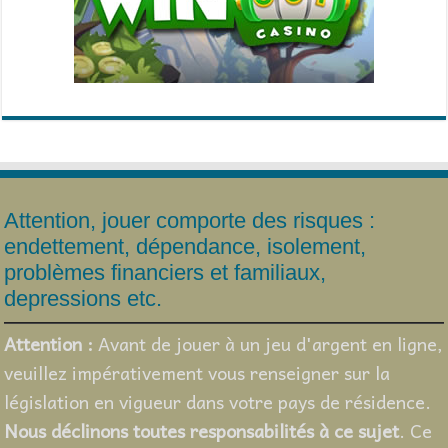
Attention, jouer comporte des risques :
endettement, dépendance, isolement,
problèmes financiers et familiaux,
depressions etc.
Attention :
Avant de jouer à un jeu d'argent en ligne,
veuillez impérativement vous renseigner sur la
législation en vigueur dans votre pays de résidence.
Nous déclinons toutes responsabilités à ce sujet
. Ce