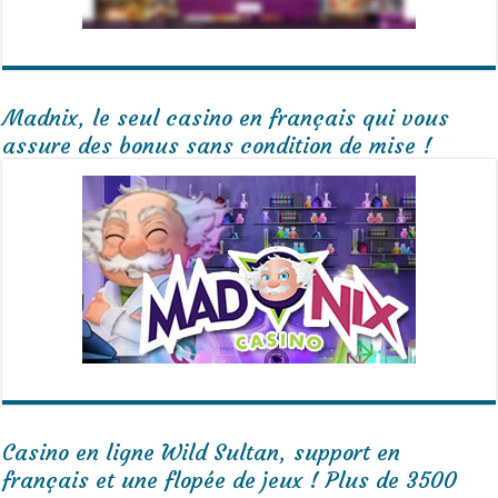
Madnix, le seul casino en français qui vous
assure des bonus sans condition de mise !
Casino en ligne Wild Sultan, support en
français et une flopée de jeux ! Plus de 3500