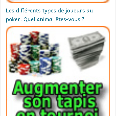
Les différents types de joueurs au
poker. Quel animal êtes-vous ?