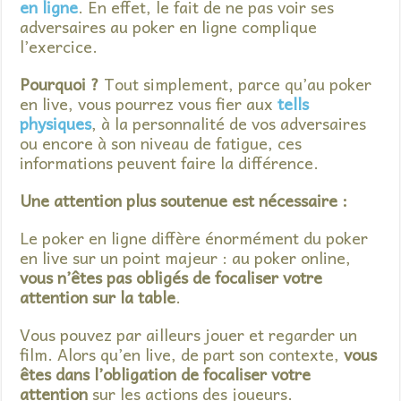
en ligne
. En effet, le fait de ne pas voir ses
adversaires au poker en ligne complique
l’exercice.
Pourquoi ?
Tout simplement, parce qu’au poker
en live, vous pourrez vous fier aux
tells
physiques
, à la personnalité de vos adversaires
ou encore à son niveau de fatigue, ces
informations peuvent faire la différence.
Une attention plus soutenue est nécessaire :
Le poker en ligne diffère énormément du poker
en live sur un point majeur : au poker online,
vous n’êtes pas obligés de focaliser votre
attention sur la table
.
Vous pouvez par ailleurs jouer et regarder un
film. Alors qu’en live, de part son contexte,
vous
êtes dans l’obligation de focaliser votre
attention
sur les actions des joueurs.