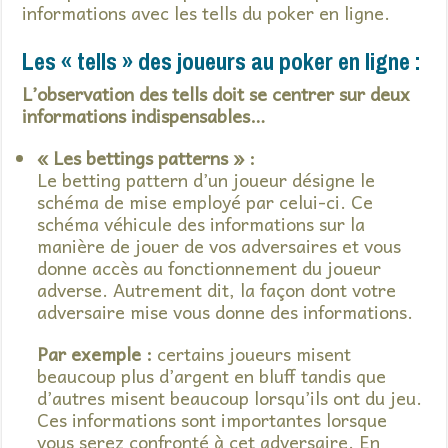
informations avec les tells du poker en ligne.
Les « tells » des joueurs au poker en ligne :
L’observation des tells doit se centrer sur deux
informations indispensables…
« Les bettings patterns » :
Le betting pattern d’un joueur désigne le
schéma de mise employé par celui-ci. Ce
schéma véhicule des informations sur la
manière de jouer de vos adversaires et vous
donne accès au fonctionnement du joueur
adverse. Autrement dit, la façon dont votre
adversaire mise vous donne des informations.
Par exemple :
certains joueurs misent
beaucoup plus d’argent en bluff tandis que
d’autres misent beaucoup lorsqu’ils ont du jeu.
Ces informations sont importantes lorsque
vous serez confronté à cet adversaire. En