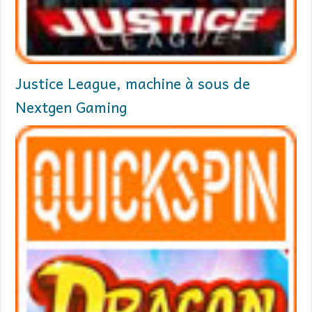
Justice League, machine à sous de
Nextgen Gaming