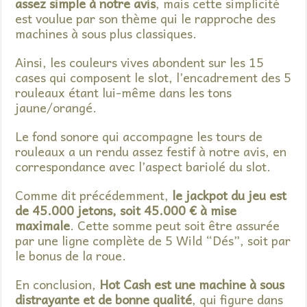
assez simple à notre avis
, mais cette simplicité
est voulue par son thème qui le rapproche des
machines à sous plus classiques.
Ainsi, les couleurs vives abondent sur les 15
cases qui composent le slot, l’encadrement des 5
rouleaux étant lui-même dans les tons
jaune/orangé.
Le fond sonore qui accompagne les tours de
rouleaux a un rendu assez festif à notre avis, en
correspondance avec l’aspect bariolé du slot.
Comme dit précédemment,
le jackpot du jeu est
de 45.000 jetons, soit 45.000 € à mise
maximale
. Cette somme peut soit être assurée
par une ligne complète de 5 Wild “Dés”, soit par
le bonus de la roue.
En conclusion,
Hot Cash est une machine à sous
distrayante et de bonne qualité
, qui figure dans