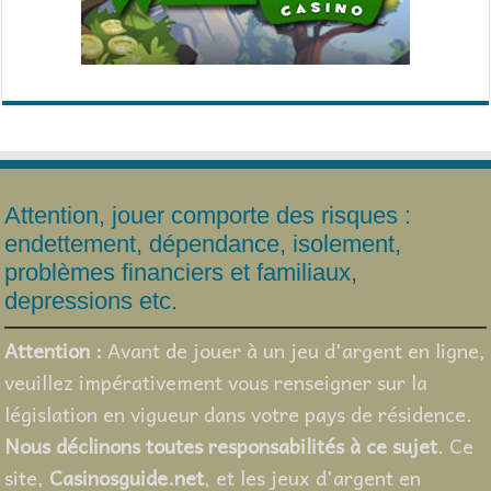
Attention, jouer comporte des risques :
endettement, dépendance, isolement,
problèmes financiers et familiaux,
depressions etc.
Attention :
Avant de jouer à un jeu d'argent en ligne,
veuillez impérativement vous renseigner sur la
législation en vigueur dans votre pays de résidence.
Nous déclinons toutes responsabilités à ce sujet
. Ce
site,
Casinosguide.net
, et les jeux d'argent en