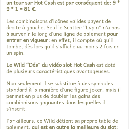
un tour sur Hot Cash est par conséquent de: 9 *
9 * 1 = 81 €
.
Les combinaisons d’icônes valides payent de
droite à gauche. Seul le Scatter “Lapin” n’a pas
à survenir le long d’une ligne de paiement
pour
entrer en vigueur:
en effet, il compte où qu’il
tombe, dès lors qu’il s’affiche au moins 2 fois en
un spin.
Le Wild “Dés” du vidéo slot Hot Cash
est doté
de plusieurs caractéristiques avantageuses.
Non seulement il se substitue à des symboles
standard à la manière d’une figure joker, mais il
permet en plus de doubler les gains des
combinaisons gagnantes dans lesquelles il
s’inscrit.
Par ailleurs, ce Wild détient sa propre table de
paiement,
qui est en outre la meilleure du slot: