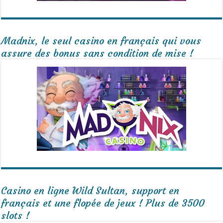
Madnix, le seul casino en français qui vous
assure des bonus sans condition de mise !
Casino en ligne Wild Sultan, support en
français et une flopée de jeux ! Plus de 3500
slots !