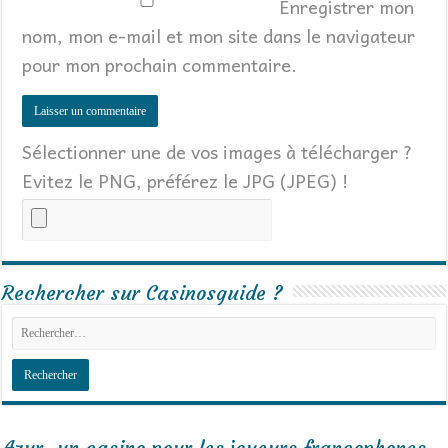
Enregistrer mon
nom, mon e-mail et mon site dans le navigateur
pour mon prochain commentaire.
Sélectionner une de vos images à télécharger ?
Evitez le PNG, préférez le JPG (JPEG) !
Rechercher sur Casinosguide ?
Azur, un casino pour les joueurs francophones.