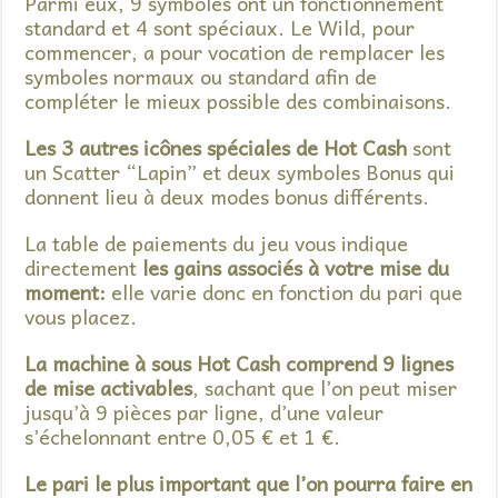
Parmi eux, 9 symboles ont un fonctionnement
standard et 4 sont spéciaux. Le Wild, pour
commencer, a pour vocation de remplacer les
symboles normaux ou standard afin de
compléter le mieux possible des combinaisons.
Les 3 autres icônes spéciales de Hot Cash
sont
un Scatter “Lapin” et deux symboles Bonus qui
donnent lieu à deux modes bonus différents.
La table de paiements du jeu vous indique
directement
les gains associés à votre mise du
moment:
elle varie donc en fonction du pari que
vous placez.
La machine à sous Hot Cash comprend 9 lignes
de mise activables
, sachant que l’on peut miser
jusqu’à 9 pièces par ligne, d’une valeur
s’échelonnant entre 0,05 € et 1 €.
Le pari le plus important que l’on pourra faire en