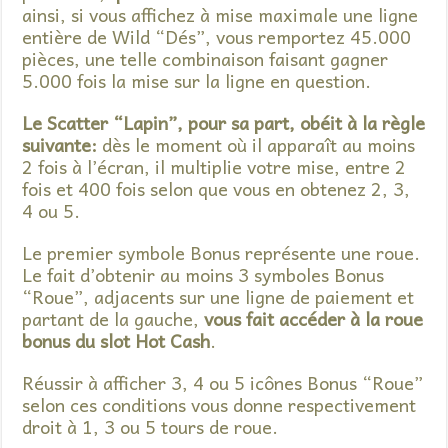
ainsi, si vous affichez à mise maximale une ligne
entière de Wild “Dés”, vous remportez 45.000
pièces, une telle combinaison faisant gagner
5.000 fois la mise sur la ligne en question.
Le Scatter “Lapin”, pour sa part, obéit à la règle
suivante:
dès le moment où il apparaît au moins
2 fois à l’écran, il multiplie votre mise, entre 2
fois et 400 fois selon que vous en obtenez 2, 3,
4 ou 5.
Le premier symbole Bonus représente une roue.
Le fait d’obtenir au moins 3 symboles Bonus
“Roue”, adjacents sur une ligne de paiement et
partant de la gauche,
vous fait accéder à la roue
bonus du slot Hot Cash
.
Réussir à afficher 3, 4 ou 5 icônes Bonus “Roue”
selon ces conditions vous donne respectivement
droit à 1, 3 ou 5 tours de roue.