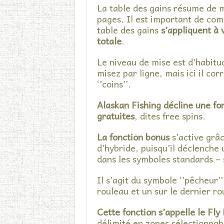
La table des gains résume de ma
pages. Il est important de com
table des gains
s’appliquent à 
totale
.
Le niveau de mise est d’habitu
misez par ligne, mais ici il co
‘’coins’’.
Alaskan Fishing décline une fo
gratuites
, dites free spins.
La fonction bonus
s’active grâc
d’hybride, puisqu’il déclenche
dans les symboles standards –
Il s’agit du symbole ‘’pêcheur’’
rouleau et un sur le dernier r
Cette fonction s’appelle le Fl
délimité en zones sélectionnab