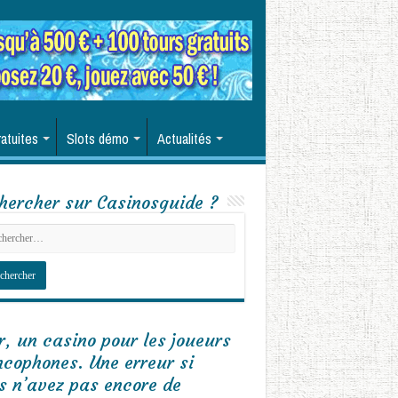
atuites
Slots démo
Actualités
hercher sur Casinosguide ?
r, un casino pour les joueurs
ncophones. Une erreur si
s n’avez pas encore de