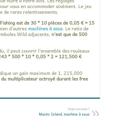
ue nuire à notre avis. Les réglages
à pour vous en accommoder aisément. Le jeu
ue de rares ralentissements.
ishing est de 30 * 10 pièces de 0,05 € = 15
 bien d’autres
machines à sous
. Le ratio de
ymboles Wild adjacents,
n’est que de 500
u, il peut couvrir l’ensemble des rouleaux
43 * 500 * 10 * 0,05 * 2 = 121,500 €
indique un gain maximum de 1, 215,000
du multiplicateur octroyé durant les free
Page suivante ?
Mystic Island, machine à sous