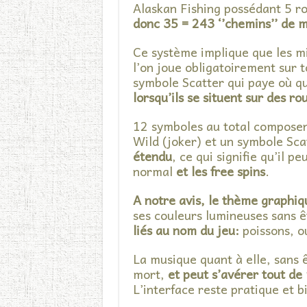
Alaskan Fishing possédant 5 ro
donc 35 = 243 ‘’chemins’’ de m
Ce système implique que les mi
l’on joue obligatoirement sur to
symbole Scatter qui paye où qu
lorsqu’ils se situent sur des r
12 symboles au total composent
Wild (joker) et un symbole Sca
étendu
, ce qui signifie qu’il 
normal
et les free spins
.
A notre avis, le thème graphiqu
ses couleurs lumineuses sans ê
liés au nom du jeu:
poissons, o
La musique quant à elle, sans 
mort,
et peut s’avérer tout de
L’interface reste pratique et 