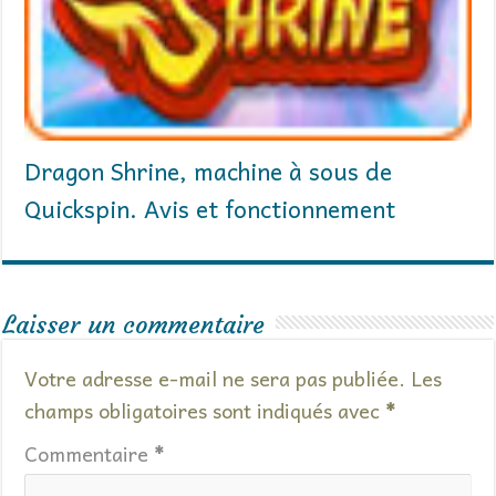
Dragon Shrine, machine à sous de
Quickspin. Avis et fonctionnement
Laisser un commentaire
Votre adresse e-mail ne sera pas publiée.
Les
champs obligatoires sont indiqués avec
*
Commentaire
*