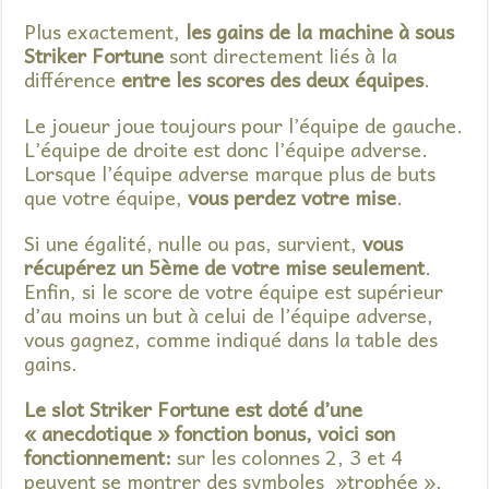
Plus exactement,
les gains de la machine à sous
Striker Fortune
sont directement liés à la
différence
entre les scores des deux équipes
.
Le joueur joue toujours pour l’équipe de gauche.
L’équipe de droite est donc l’équipe adverse.
Lorsque l’équipe adverse marque plus de buts
que votre équipe,
vous perdez votre mise
.
Si une égalité, nulle ou pas, survient,
vous
récupérez un 5ème de votre mise seulement
.
Enfin, si le score de votre équipe est supérieur
d’au moins un but à celui de l’équipe adverse,
vous gagnez, comme indiqué dans la table des
gains.
Le slot Striker Fortune est doté d’une
« anecdotique » fonction bonus, voici son
fonctionnement:
sur les colonnes 2, 3 et 4
peuvent se montrer des symboles »trophée ».