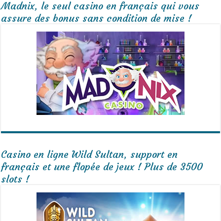
Madnix, le seul casino en français qui vous
assure des bonus sans condition de mise !
Casino en ligne Wild Sultan, support en
français et une flopée de jeux ! Plus de 3500
slots !