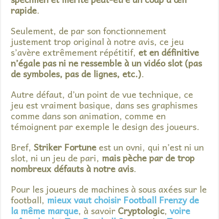
rapide
.
Seulement, de par son fonctionnement
justement trop original à notre avis, ce jeu
s’avère extrêmement répétitif,
et en définitive
n’égale pas ni ne ressemble à un vidéo slot (pas
de symboles, pas de lignes, etc.)
.
Autre défaut, d’un point de vue technique, ce
jeu est vraiment basique, dans ses graphismes
comme dans son animation, comme en
témoignent par exemple le design des joueurs.
Bref,
Striker Fortune
est un ovni, qui n’est ni un
slot, ni un jeu de pari,
mais pèche par de trop
nombreux défauts à notre avis
.
Pour les joueurs de machines à sous axées sur le
football,
mieux vaut choisir Football Frenzy de
la même marque
, à savoir
Cryptologic
,
voire