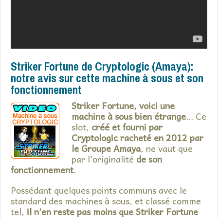
Striker Fortune de Cryptologic (Amaya):
notre avis sur cette machine à sous et son
fonctionnement
Striker Fortune, voici une
machine à sous bien étrange
… Ce
slot,
créé et fourni par
Cryptologic racheté en 2012 par
le Groupe Amaya
, ne vaut que
par l’originalité
de son
fonctionnement
.
Possédant quelques points communs avec le
standard des machines à sous, et classé comme
tel,
il n’en reste pas moins que Striker Fortune