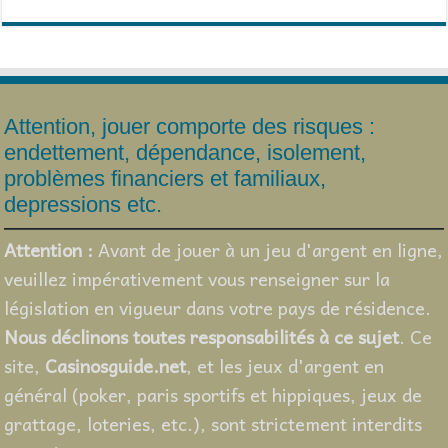
Attention, jouer comporte des risques :
endettement, dépendance, isolement,
problèmes financiers et familiaux,
depressions etc.
Attention :
Avant de jouer à un jeu d'argent en ligne,
veuillez impérativement vous renseigner sur la
législation en vigueur dans votre pays de résidence.
Nous déclinons toutes responsabilités à ce sujet
. Ce
site,
Casinosguide.net
, et les jeux d'argent en
général (poker, paris sportifs et hippiques, jeux de
grattage, loteries, etc.), sont strictement interdits