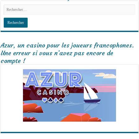
Azur, un casino pour les joueurs francophones.
Une erreur si vous n’avez pas encore de
compte !