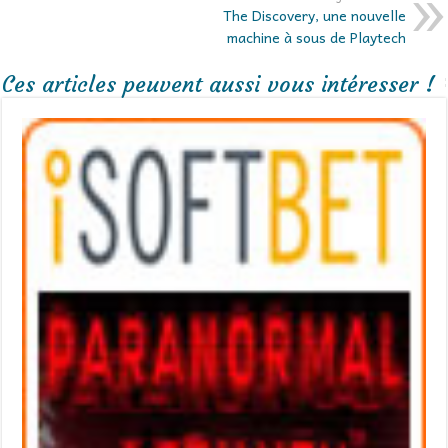
The Discovery, une nouvelle
machine à sous de Playtech
Ces articles peuvent aussi vous intéresser !