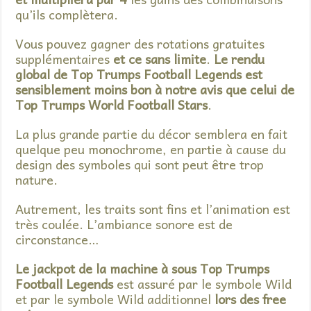
qu’ils complètera.
Vous pouvez gagner des rotations gratuites
supplémentaires
et ce sans limite
.
Le rendu
global de Top Trumps Football Legends est
sensiblement moins bon à notre avis que celui de
Top Trumps World Football Stars
.
La plus grande partie du décor semblera en fait
quelque peu monochrome, en partie à cause du
design des symboles qui sont peut être trop
nature.
Autrement, les traits sont fins et l’animation est
très coulée. L’ambiance sonore est de
circonstance…
Le jackpot de la machine à sous Top Trumps
Football Legends
est assuré par le symbole Wild
et par le symbole Wild additionnel
lors des free