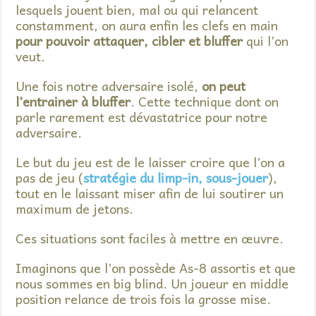
lesquels jouent bien, mal ou qui relancent
constamment, on aura enfin les clefs en main
pour pouvoir attaquer, cibler et bluffer
qui l’on
veut.
Une fois notre adversaire isolé,
on peut
l’entrainer à bluffer
. Cette technique dont on
parle rarement est dévastatrice pour notre
adversaire.
Le but du jeu est de le laisser croire que l’on a
pas de jeu (
stratégie du limp-in, sous-jouer
),
tout en le laissant miser afin de lui soutirer un
maximum de jetons.
Ces situations sont faciles à mettre en œuvre.
Imaginons que l’on possède As-8 assortis et que
nous sommes en big blind. Un joueur en middle
position relance de trois fois la grosse mise.