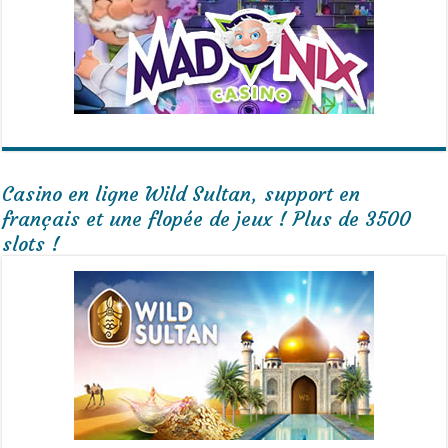
Casino en ligne Wild Sultan, support en
français et une flopée de jeux ! Plus de 3500
slots !