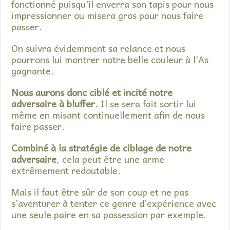
fonctionné puisqu’il enverra son tapis pour nous
impressionner ou misera gros pour nous faire
passer.
On suivra évidemment sa relance et nous
pourrons lui montrer notre belle couleur à l’As
gagnante.
Nous aurons donc ciblé et incité notre
adversaire à bluffer
. Il se sera fait sortir lui
même en misant continuellement afin de nous
faire passer.
Combiné à la stratégie de ciblage de notre
adversaire
, cela peut être une arme
extrêmement redoutable.
Mais il faut être sûr de son coup et ne pas
s’aventurer à tenter ce genre d’expérience avec
une seule paire en sa possession par exemple.