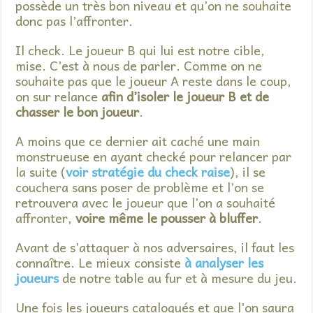
possède un très bon niveau et qu’on ne souhaite
donc pas l’affronter.
Il check. Le joueur B qui lui est notre cible,
mise. C’est à nous de parler. Comme on ne
souhaite pas que le joueur A reste dans le coup,
on sur relance
afin d’isoler le joueur B et de
chasser le bon joueur
.
A moins que ce dernier ait caché une main
monstrueuse en ayant checké pour relancer par
la suite (
voir stratégie du check raise
), il se
couchera sans poser de problème et l’on se
retrouvera avec le joueur que l’on a souhaité
affronter,
voire même le pousser à bluffer
.
Avant de s’attaquer à nos adversaires, il faut les
connaître. Le mieux consiste
à analyser les
joueurs
de notre table au fur et à mesure du jeu.
Une fois les joueurs catalogués et que l’on saura