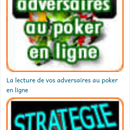
La lecture de vos adversaires au poker
en ligne