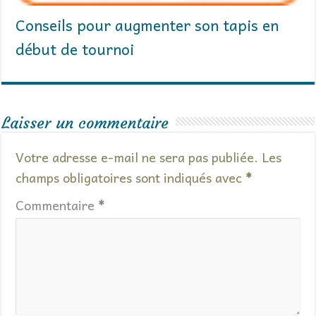
Conseils pour augmenter son tapis en
début de tournoi
Laisser un commentaire
Votre adresse e-mail ne sera pas publiée.
Les
champs obligatoires sont indiqués avec
*
Commentaire
*