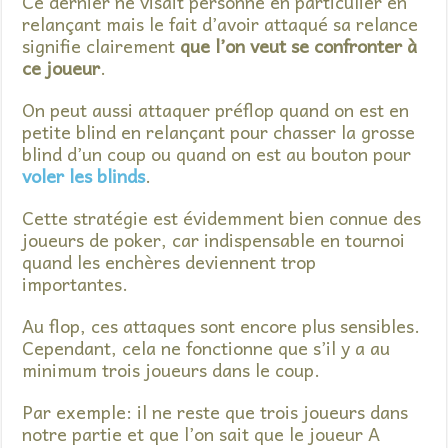
Ce dernier ne visait personne en particulier en
relançant mais le fait d’avoir attaqué sa relance
signifie clairement
que l’on veut se confronter à
ce joueur
.
On peut aussi attaquer préflop quand on est en
petite blind en relançant pour chasser la grosse
blind d’un coup ou quand on est au bouton pour
voler les blinds
.
Cette stratégie est évidemment bien connue des
joueurs de poker, car indispensable en tournoi
quand les enchères deviennent trop
importantes.
Au flop, ces attaques sont encore plus sensibles.
Cependant, cela ne fonctionne que s’il y a au
minimum trois joueurs dans le coup.
Par exemple: il ne reste que trois joueurs dans
notre partie et que l’on sait que le joueur A