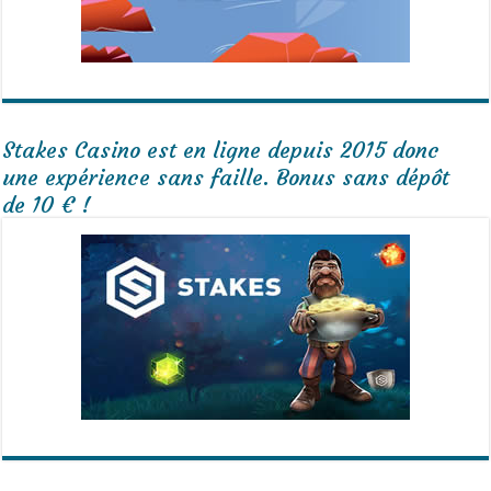
Stakes Casino est en ligne depuis 2015 donc
une expérience sans faille. Bonus sans dépôt
de 10 € !