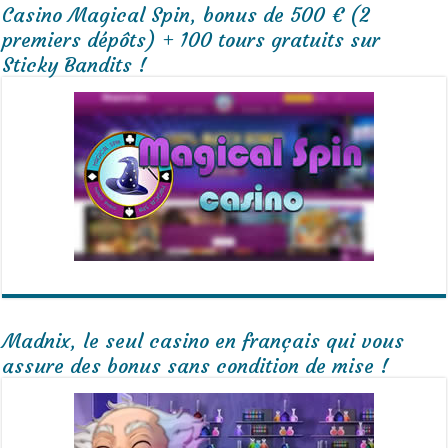
Casino Magical Spin, bonus de 500 € (2
premiers dépôts) + 100 tours gratuits sur
Sticky Bandits !
Madnix, le seul casino en français qui vous
assure des bonus sans condition de mise !