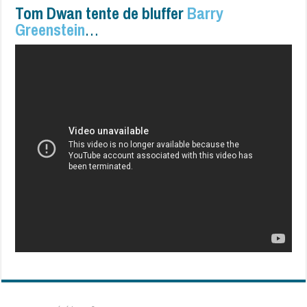
Tom Dwan tente de bluffer
Barry
Greenstein
…