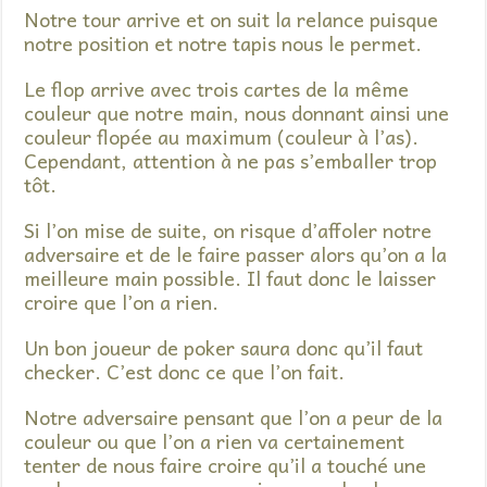
Notre tour arrive et on suit la relance puisque
notre position et notre tapis nous le permet.
Le flop arrive avec trois cartes de la même
couleur que notre main, nous donnant ainsi une
couleur flopée au maximum (couleur à l’as).
Cependant, attention à ne pas s’emballer trop
tôt.
Si l’on mise de suite, on risque d’affoler notre
adversaire et de le faire passer alors qu’on a la
meilleure main possible. Il faut donc le laisser
croire que l’on a rien.
Un bon joueur de poker saura donc qu’il faut
checker. C’est donc ce que l’on fait.
Notre adversaire pensant que l’on a peur de la
couleur ou que l’on a rien va certainement
tenter de nous faire croire qu’il a touché une