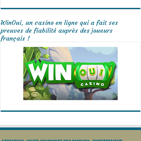
WinOui, un casino en ligne qui a fait ses
preuves de fiabilité auprès des joueurs
français !