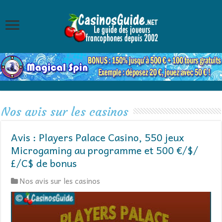
Nos avis sur les casinos
Avis : Players Palace Casino, 550 jeux
Microgaming au programme et 500 €/$/
£/C$ de bonus
Nos avis sur les casinos