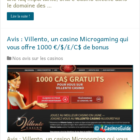
le domaine des …
Lire la suite !
Avis : Villento, un casino Microgaming qui
vous offre 1000 €/$/£/C$ de bonus
Nos avis sur les casinos
Avis : Villento, un casino Microgaming qui vous