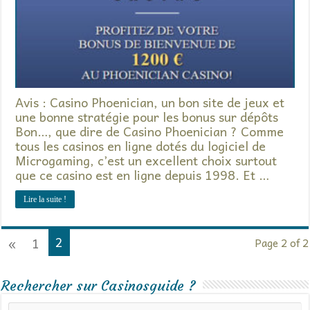
Avis : Casino Phoenician, un bon site de jeux et
une bonne stratégie pour les bonus sur dépôts
Bon…, que dire de Casino Phoenician ? Comme
tous les casinos en ligne dotés du logiciel de
Microgaming, c’est un excellent choix surtout
que ce casino est en ligne depuis 1998. Et …
Lire la suite !
2
«
1
Page 2 of 2
Rechercher sur Casinosguide ?