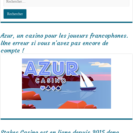
Azur, un casino pour les joueurs francophones.
Une erreur si vous n’avez pas encore de
compte !
Stakes Casino est en ligne depuis 2015 donc