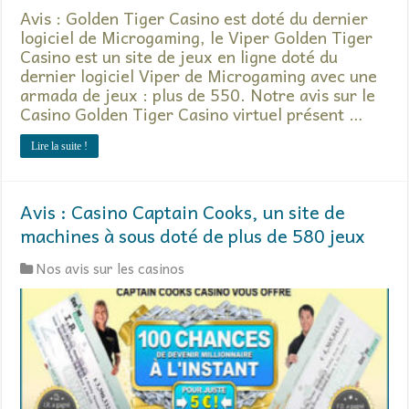
Avis : Golden Tiger Casino est doté du dernier
logiciel de Microgaming, le Viper Golden Tiger
Casino est un site de jeux en ligne doté du
dernier logiciel Viper de Microgaming avec une
armada de jeux : plus de 550. Notre avis sur le
Casino Golden Tiger Casino virtuel présent …
Lire la suite !
Avis : Casino Captain Cooks, un site de
machines à sous doté de plus de 580 jeux
Nos avis sur les casinos