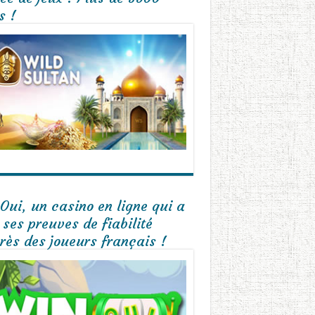
s !
Oui, un casino en ligne qui a
 ses preuves de fiabilité
rès des joueurs français !