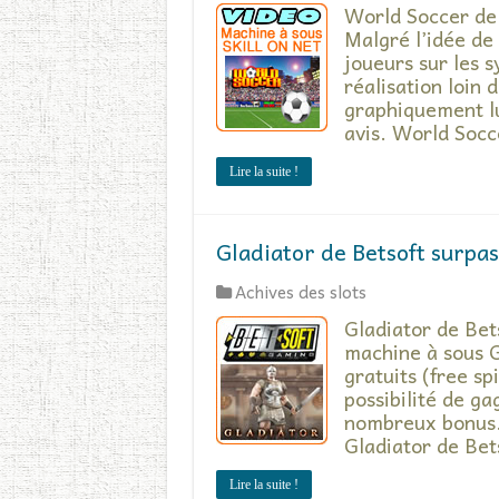
World Soccer de 
Malgré l’idée de
joueurs sur les 
réalisation loin 
graphiquement lu
avis. World Socc
Lire la suite !
Gladiator de Betsoft surpa
Achives des slots
Gladiator de Bet
machine à sous G
gratuits (free sp
possibilité de g
nombreux bonus. 
Gladiator de Bet
Lire la suite !