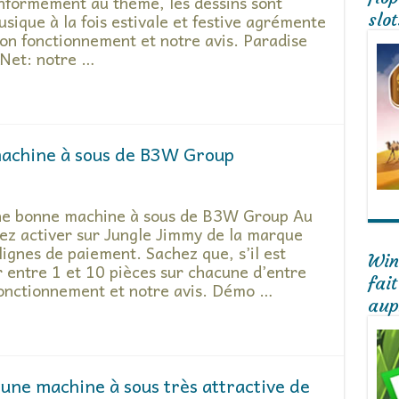
nformément au thème, les dessins sont
sique à la fois estivale et festive agrémente
slot
son fonctionnement et notre avis. Paradise
nNet: notre …
achine à sous de B3W Group
ne bonne machine à sous de B3W Group Au
rez activer sur Jungle Jimmy de la marque
ignes de paiement. Sachez que, s’il est
Win
r entre 1 et 10 pièces sur chacune d’entre
fait
 fonctionnement et notre avis. Démo …
aup
une machine à sous très attractive de