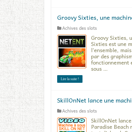
Groovy Sixties, une machin
Achives des slots
Groovy Sixties, 
Sixties est une 
l’ensemble, mais
par des graphism
fonctionnement e
sous …
Lire la suite !
SkillOnNet lance une machi
Achives des slots
SkillOnNet lance
Paradise Beach r