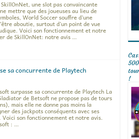
SkillOnNet, une slot pas convaincante
 ne mettre que des joueuses au lieu de
symboles, World Soccer souffre d’une
d’être aboutie, surtout d’un point de vue
dique. Voici son fonctionnement et notre
er de SkillOnNet: notre avis …
Cas
500
sse sa concurrente de Playtech
tou
!
soft surpasse sa concurrente de Playtech La
ladiator de Betsoft ne propose pas de tours
ins), mais elle ne donne pas moins la
agner des jackpots conséquents avec ses
Voici son fonctionnement et notre avis.
soft : …