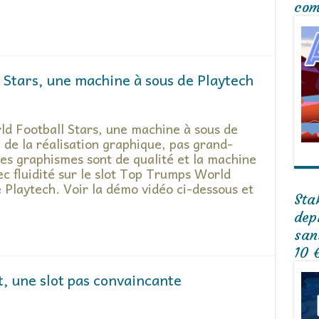
com
Stars, une machine à sous de Playtech
d Football Stars, une machine à sous de
 de la réalisation graphique, pas grand-
Les graphismes sont de qualité et la machine
ec fluidité sur le slot Top Trumps World
e Playtech. Voir la démo vidéo ci-dessous et
Sta
dep
san
10 
, une slot pas convaincante