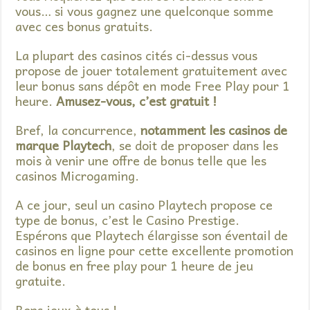
vous… si vous gagnez une quelconque somme
avec ces bonus gratuits.
La plupart des casinos cités ci-dessus vous
propose de jouer totalement gratuitement avec
leur bonus sans dépôt en mode Free Play pour 1
heure.
Amusez-vous, c’est gratuit !
Bref, la concurrence,
notamment les casinos de
marque Playtech
, se doit de proposer dans les
mois à venir une offre de bonus telle que les
casinos Microgaming.
A ce jour, seul un casino Playtech propose ce
type de bonus, c’est le Casino Prestige.
Espérons que Playtech élargisse son éventail de
casinos en ligne pour cette excellente promotion
de bonus en free play pour 1 heure de jeu
gratuite.
Bons jeux à tous !