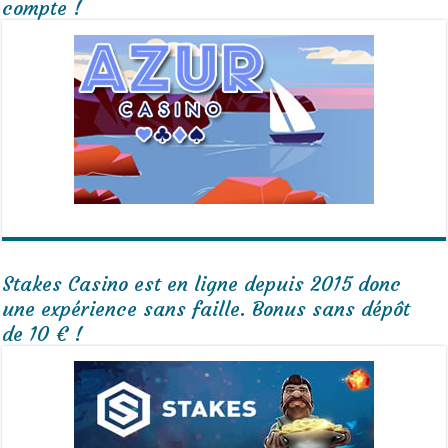
compte !
Stakes Casino est en ligne depuis 2015 donc
une expérience sans faille. Bonus sans dépôt
de 10 € !