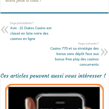
Page précédente ?
Avis : 21 Dukes Casino est
classé en liste noire des
casinos en ligne
Page suivante ?
Casino 770 et sa stratégie des
bonus sans dépôt face aux
bonus free play des casinos
concurrents
Ces articles peuvent aussi vous intéresser !