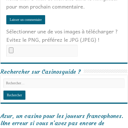
pour mon prochain commentaire.
Sélectionner une de vos images à télécharger ?
Evitez le PNG, préférez le JPG (JPEG) !
Rechercher sur Casinosguide ?
Azur, un casino pour les joueurs francophones.
Une erreur si vous n’avez pas encore de