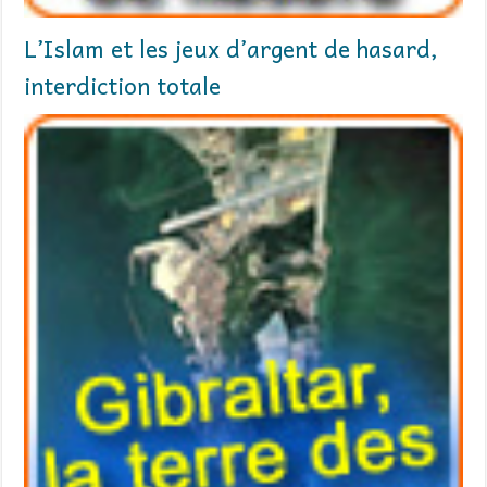
L’Islam et les jeux d’argent de hasard,
interdiction totale