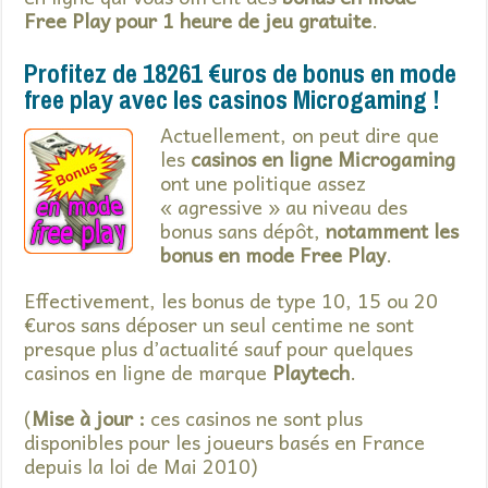
Free Play pour 1 heure de jeu gratuite
.
Profitez de 18261 €uros de bonus en mode
free play avec les casinos Microgaming !
Actuellement, on peut dire que
les
casinos en ligne Microgaming
ont une politique assez
« agressive » au niveau des
bonus sans dépôt,
notamment les
bonus en mode Free Play
.
Effectivement, les bonus de type 10, 15 ou 20
€uros sans déposer un seul centime ne sont
presque plus d’actualité sauf pour quelques
casinos en ligne de marque
Playtech
.
(
Mise à jour :
ces casinos ne sont plus
disponibles pour les joueurs basés en France
depuis la loi de Mai 2010)