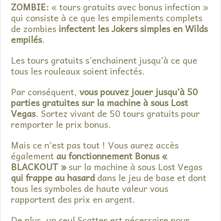
ZOMBIE:
« tours gratuits avec bonus infection »
qui consiste à ce que les empilements complets
de zombies
infectent les Jokers simples en Wilds
empilés
.
Les tours gratuits s’enchainent jusqu’à ce que
tous les rouleaux soient infectés.
Par conséquent,
vous pouvez jouer jusqu’à 50
parties gratuites sur la machine à sous Lost
Vegas
. Sortez vivant de 50 tours gratuits pour
remporter le prix bonus.
Mais ce n’est pas tout ! Vous aurez accès
également
au fonctionnement Bonus «
BLACKOUT »
sur la machine à sous Lost Vegas
qui frappe au hasard
dans le jeu de base et dont
tous les symboles de haute valeur vous
rapportent des prix en argent.
De plus, un seul Scatter est nécessaire pour