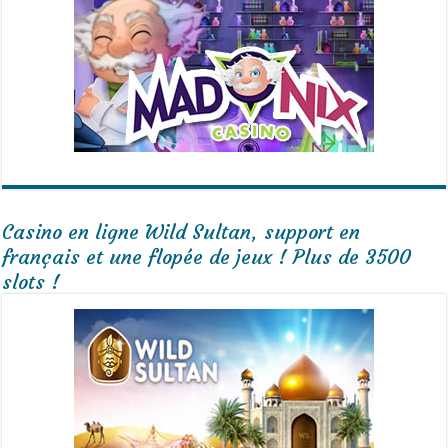
Casino en ligne Wild Sultan, support en
français et une flopée de jeux ! Plus de 3500
slots !