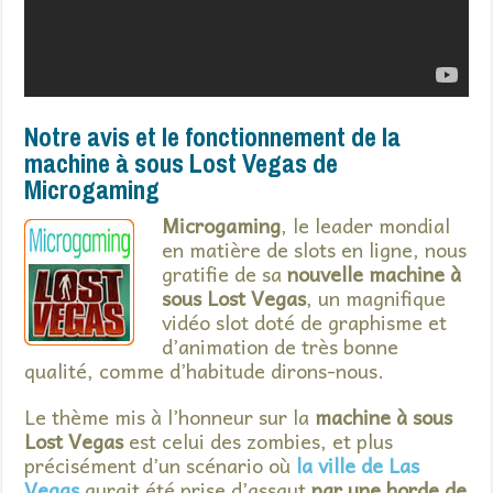
Notre avis et le fonctionnement de la
machine à sous Lost Vegas de
Microgaming
Microgaming
, le leader mondial
en matière de slots en ligne, nous
gratifie de sa
nouvelle machine à
sous Lost Vegas
, un magnifique
vidéo slot doté de graphisme et
d’animation de très bonne
qualité, comme d’habitude dirons-nous.
Le thème mis à l’honneur sur la
machine à sous
Lost Vegas
est celui des zombies, et plus
précisément d’un scénario où
la ville de Las
Vegas
aurait été prise d’assaut
par une horde de