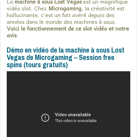
La
machine à sous Lost Vegas
est un magnifique
vidéo slot. Chez
Microgaming
, la créativité est
hallucinante, c’est un fait avéré depuis des
années dans le monde des machines à sous.
Voici le fonctionnement de ce slot vidéo et notre
avis
.
Démo en vidéo de la machine à sous Lost
Vegas de Microgaming – Session free
spins (tours gratuits)