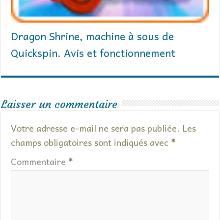
Dragon Shrine, machine à sous de
Quickspin. Avis et fonctionnement
Laisser un commentaire
Votre adresse e-mail ne sera pas publiée.
Les
champs obligatoires sont indiqués avec
*
Commentaire
*