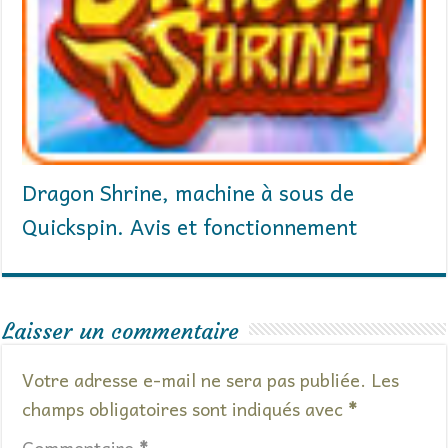
Dragon Shrine, machine à sous de
Quickspin. Avis et fonctionnement
Laisser un commentaire
Votre adresse e-mail ne sera pas publiée.
Les
champs obligatoires sont indiqués avec
*
Commentaire
*