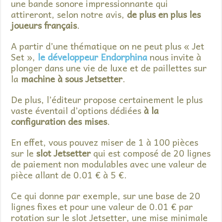
une bande sonore impressionnante qui
attireront, selon notre avis,
de plus en plus les
joueurs français
.
A partir d’une thématique on ne peut plus « Jet
Set »,
le développeur Endorphina
nous invite à
plonger dans une vie de luxe et de paillettes sur
la
machine à sous Jetsetter
.
De plus, l’éditeur propose certainement le plus
vaste éventail d’options dédiées
à la
configuration des mises
.
En effet, vous pouvez miser de 1 à 100 pièces
sur le
slot Jetsetter
qui est composé de 20 lignes
de paiement non modulables avec une valeur de
pièce allant de 0.01 € à 5 €.
Ce qui donne par exemple, sur une base de 20
lignes fixes et pour une valeur de 0.01 € par
rotation sur le slot Jetsetter, une mise minimale