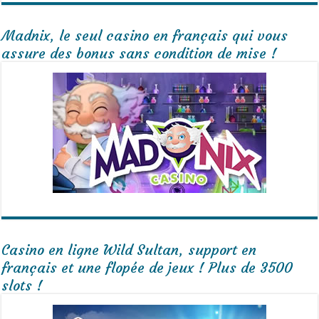
Madnix, le seul casino en français qui vous
assure des bonus sans condition de mise !
Casino en ligne Wild Sultan, support en
français et une flopée de jeux ! Plus de 3500
slots !