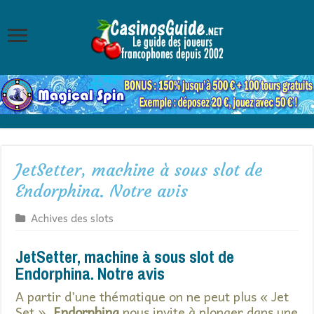
JetSetter, machine à sous slot de
Endorphina. Notre avis
Achives des slots
JetSetter, machine à sous slot de
Endorphina. Notre avis
A partir d’une thématique on ne peut plus « Jet
Set »,
Endorphina
nous invite à plonger dans une