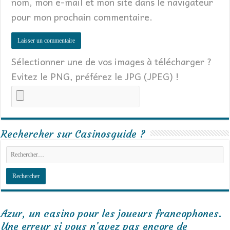
nom, mon e-mail et mon site dans le navigateur
pour mon prochain commentaire.
Sélectionner une de vos images à télécharger ?
Evitez le PNG, préférez le JPG (JPEG) !
Rechercher sur Casinosguide ?
Azur, un casino pour les joueurs francophones.
Une erreur si vous n’avez pas encore de