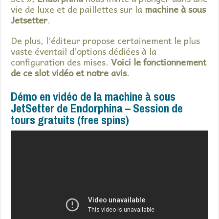
vie de luxe et de paillettes sur la
machine à sous
Jetsetter
.
De plus, l’éditeur propose certainement le plus
vaste éventail d’options dédiées à la
configuration des mises.
Voici le fonctionnement
de ce slot vidéo et notre avis
.
Démo en vidéo de la machine à sous
JetSetter de Endorphina – Session de
tours gratuits (free spins)