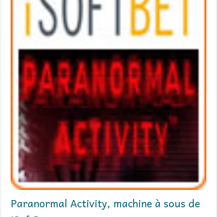
Paranormal Activity, machine à sous de