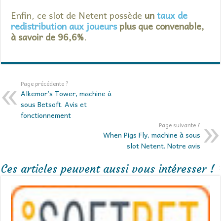
Enfin, ce slot de Netent possède
un
taux de
redistribution aux joueurs
plus que convenable,
à savoir de 96,6%
.
Page précédente ?
Alkemor’s Tower, machine à
sous Betsoft. Avis et
fonctionnement
Page suivante ?
When Pigs Fly, machine à sous
slot Netent. Notre avis
Ces articles peuvent aussi vous intéresser !