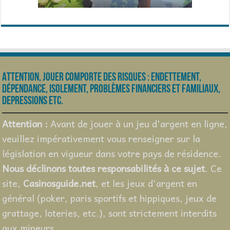
Attention, jouer comporte des risques : endettement,
dépendance, isolement, problèmes financiers et familiaux,
depressions etc.
Attention :
Avant de jouer à un jeu d'argent en ligne,
veuillez impérativement vous renseigner sur la
législation en vigueur dans votre pays de résidence.
Nous déclinons toutes responsabilités à ce sujet
. Ce
site,
Casinosguide.net
, et les jeux d'argent en
général (poker, paris sportifs et hippiques, jeux de
grattage, loteries, etc.), sont strictement interdits
aux mineurs.