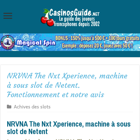
NRVNA The Nxt Xperience, machine
à sous slot de Netent.
Fonctionnement et notre avis
Achives des slots
NRVNA The Nxt Xperience, machine à sous
slot de Netent