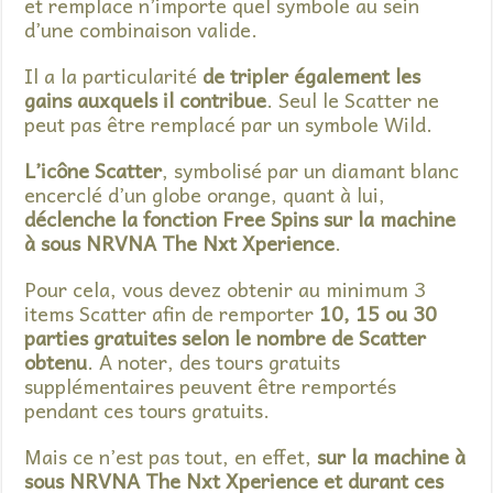
et remplace n’importe quel symbole au sein
d’une combinaison valide.
Il a la particularité
de tripler également les
gains auxquels il contribue
. Seul le Scatter ne
peut pas être remplacé par un symbole Wild.
L’icône Scatter
, symbolisé par un diamant blanc
encerclé d’un globe orange, quant à lui,
déclenche la fonction Free Spins sur la machine
à sous NRVNA The Nxt Xperience
.
Pour cela, vous devez obtenir au minimum 3
items Scatter afin de remporter
10, 15 ou 30
parties gratuites selon le nombre de Scatter
obtenu
. A noter, des tours gratuits
supplémentaires peuvent être remportés
pendant ces tours gratuits.
Mais ce n’est pas tout, en effet,
sur la machine à
sous NRVNA The Nxt Xperience et durant ces