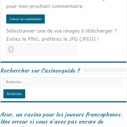
pour mon prochain commentaire.
Sélectionner une de vos images à télécharger ?
Evitez le PNG, préférez le JPG (JPEG) !
Rechercher sur Casinosguide ?
Azur, un casino pour les joueurs francophones.
Une erreur si vous n’avez pas encore de