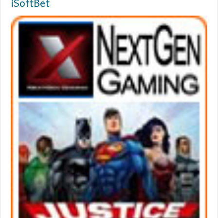
iSoftBet