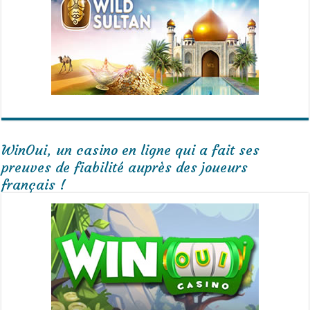
WinOui, un casino en ligne qui a fait ses
preuves de fiabilité auprès des joueurs
français !