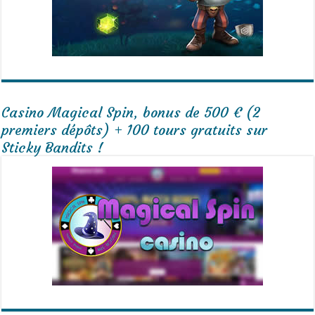
Casino Magical Spin, bonus de 500 € (2
premiers dépôts) + 100 tours gratuits sur
Sticky Bandits !