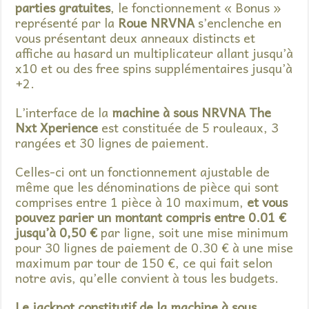
parties gratuites
, le fonctionnement « Bonus »
représenté par la
Roue NRVNA
s’enclenche en
vous présentant deux anneaux distincts et
affiche au hasard un multiplicateur allant jusqu’à
x10 et ou des free spins supplémentaires jusqu’à
+2.
L’interface de la
machine à sous NRVNA The
Nxt Xperience
est constituée de 5 rouleaux, 3
rangées et 30 lignes de paiement.
Celles-ci ont un fonctionnement ajustable de
même que les dénominations de pièce qui sont
comprises entre 1 pièce à 10 maximum,
et vous
pouvez parier un montant compris entre 0.01 €
jusqu’à 0,50 €
par ligne, soit une mise minimum
pour 30 lignes de paiement de 0.30 € à une mise
maximum par tour de 150 €, ce qui fait selon
notre avis, qu’elle convient à tous les budgets.
Le jackpot constitutif de la machine à sous