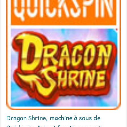
Dragon Shrine, machine à sous de