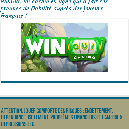
WinOui, un casino en ligne qui a fait ses
preuves de fiabilité auprès des joueurs
français !
Attention, jouer comporte des risques : endettement,
dépendance, isolement, problèmes financiers et familiaux,
depressions etc.