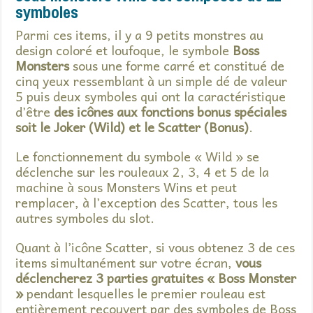
symboles
Parmi ces items, il y a 9 petits monstres au
design coloré et loufoque, le symbole
Boss
Monsters
sous une forme carré et constitué de
cinq yeux ressemblant à un simple dé de valeur
5 puis deux symboles qui ont la caractéristique
d’être
des icônes aux fonctions bonus spéciales
soit le Joker (Wild) et le Scatter (Bonus)
.
Le fonctionnement du symbole « Wild » se
déclenche sur les rouleaux 2, 3, 4 et 5 de la
machine à sous Monsters Wins et peut
remplacer, à l’exception des Scatter, tous les
autres symboles du slot.
Quant à l’icône Scatter, si vous obtenez 3 de ces
items simultanément sur votre écran,
vous
déclencherez 3 parties gratuites « Boss Monster
»
pendant lesquelles le premier rouleau est
entièrement recouvert par des symboles de Boss