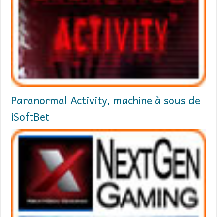
Paranormal Activity, machine à sous de
iSoftBet