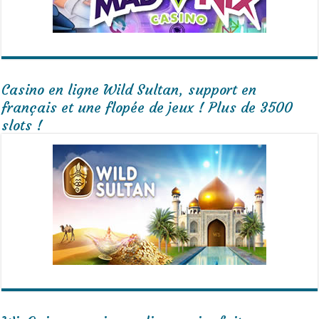
Casino en ligne Wild Sultan, support en
français et une flopée de jeux ! Plus de 3500
slots !