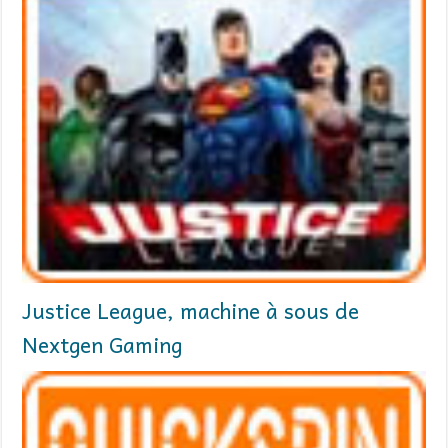
Justice League, machine à sous de
Nextgen Gaming