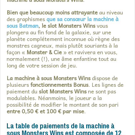
Bien que beaucoup moins attrayante
au niveau
des graphismes
que sa consœur la machine à
sous Batman
, le slot Monsters Wins
vous
plongera au fin fond de la galaxie, sur une
planète complétement inconnue où règne des
monstres cagneux, mais plutôt souriants à la
façon «
Monster & Cie
» et ravivera en vous,
normalement (!), une âme enfantine tout au
long de votre session de jeu.
La machine à sous Monsters Wins
dispose de
plusieurs
fonctionnements Bonus
. Les lignes de
paiement du
slot Monsters Wins
ne sont pas
modulables. Néanmoins, le joueur a la
possibilité de modifier le montant de son pari
entre 0,50 € et 100 € par mise
.
La table de paiements de la machine à
sous Monsters Wins est composée de 12