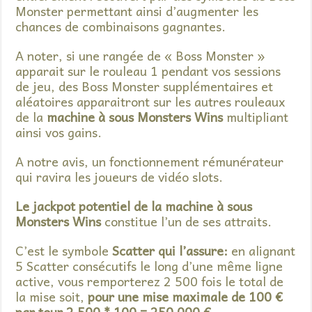
Monster permettant ainsi d’augmenter les
chances de combinaisons gagnantes.
A noter, si une rangée de « Boss Monster »
apparait sur le rouleau 1 pendant vos sessions
de jeu, des Boss Monster supplémentaires et
aléatoires apparaitront sur les autres rouleaux
de la
machine à sous Monsters Wins
multipliant
ainsi vos gains.
A notre avis, un fonctionnement rémunérateur
qui ravira les joueurs de vidéo slots.
Le jackpot potentiel de la machine à sous
Monsters Wins
constitue l’un de ses attraits.
C’est le symbole
Scatter qui l’assure:
en alignant
5 Scatter consécutifs le long d’une même ligne
active, vous remporterez 2 500 fois le total de
la mise soit,
pour une mise maximale de 100 €
par tour 2 500 * 100 = 250 000 €
.