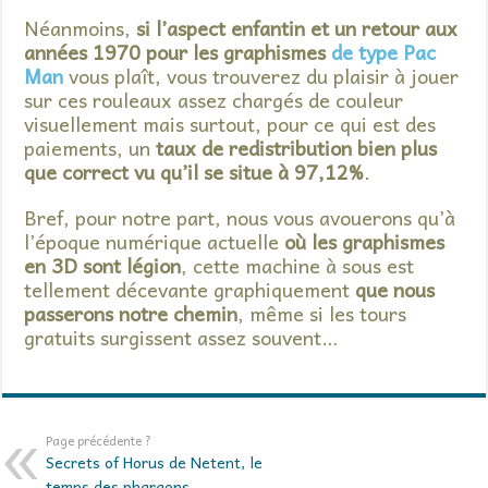
Néanmoins,
si l’aspect enfantin et un retour aux
années 1970 pour les graphismes
de type Pac
Man
vous plaît, vous trouverez du plaisir à jouer
sur ces rouleaux assez chargés de couleur
visuellement mais surtout, pour ce qui est des
paiements, un
taux de redistribution bien plus
que correct vu qu’il se situe à 97,12%
.
Bref, pour notre part, nous vous avouerons qu’à
l’époque numérique actuelle
où les graphismes
en 3D sont légion
, cette machine à sous est
tellement décevante graphiquement
que nous
passerons notre chemin
, même si les tours
gratuits surgissent assez souvent…
Page précédente ?
Secrets of Horus de Netent, le
temps des pharaons