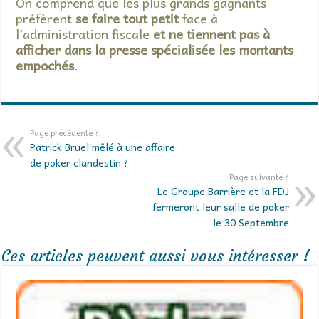
On comprend que les plus grands gagnants
préfèrent
se faire tout petit
face à
l’administration fiscale
et ne tiennent pas à
afficher dans la presse spécialisée les montants
empochés
.
Page précédente ?
Patrick Bruel mêlé à une affaire
de poker clandestin ?
Page suivante ?
Le Groupe Barrière et la FDJ
fermeront leur salle de poker
le 30 Septembre
Ces articles peuvent aussi vous intéresser !