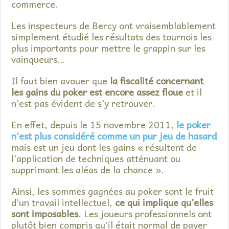
commerce.
Les inspecteurs de Bercy ont vraisemblablement
simplement étudié les résultats des tournois les
plus importants pour mettre le grappin sur les
vainqueurs…
Il faut bien avouer que
la fiscalité concernant
les gains du poker est encore assez floue
et il
n’est pas évident de s’y retrouver.
En effet, depuis le 15 novembre 2011,
le poker
n’est plus considéré comme un pur jeu de hasard
mais est un jeu dont les gains « résultent de
l’application de techniques atténuant ou
supprimant les aléas de la chance ».
Ainsi, les sommes gagnées au poker sont le fruit
d’un travail intellectuel,
ce qui implique qu’elles
sont imposables
. Les joueurs professionnels ont
plutôt bien compris qu’il était normal de payer