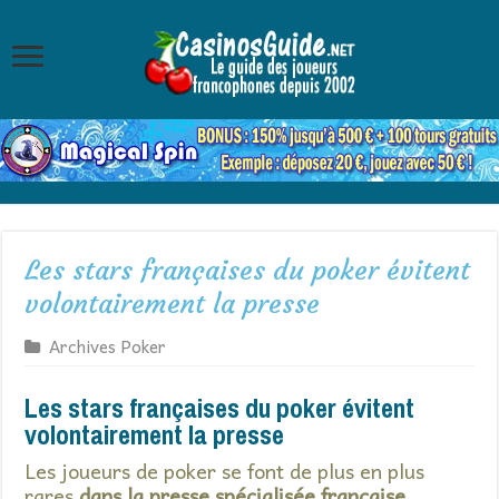
Les stars françaises du poker évitent
volontairement la presse
Archives Poker
Les stars françaises du poker évitent
volontairement la presse
Les joueurs de poker se font de plus en plus
rares
dans la presse spécialisée française
.