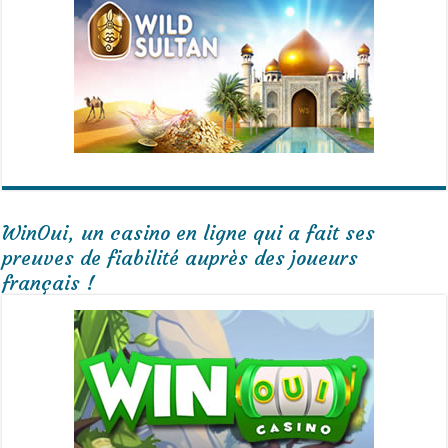
WinOui, un casino en ligne qui a fait ses
preuves de fiabilité auprès des joueurs
français !