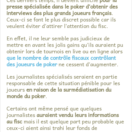
presse spécialisée dans le poker d’obtenir des
interviews des plus grands joueurs français
.
Ceux-ci se font le plus discret possible car ils
veulent éviter d’attirer l’attention du fisc.
En effet, il ne leur semble pas judicieux de
mettre en avant les jolis gains qu’ils auraient pu
obtenir lors de tournois en live ou en ligne alors
que le nombre de contrôle fiscaux contrôlant
des joueurs de poker
ne cessent d’augmenter.
Les journalistes spécialisés seraient en partie
responsable de cette situation pénible pour les
joueurs
en raison de la surmédiatisation du
monde du poker
.
Certains ont même pensé que quelques
journalistes
auraient vendu leurs informations
au fisc
mais il est quelque part peu probable que
ceux-ci aient ainsi trahi leur fonds de