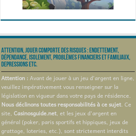
Attention, jouer comporte des risques : endettement,
dépendance, isolement, problèmes financiers et familiaux,
depressions etc.
Attention :
Avant de jouer à un jeu d'argent en ligne,
veuillez impérativement vous renseigner sur la
législation en vigueur dans votre pays de résidence.
Nous déclinons toutes responsabilités à ce sujet
. Ce
site,
Casinosguide.net
, et les jeux d'argent en
général (poker, paris sportifs et hippiques, jeux de
grattage, loteries, etc.), sont strictement interdits