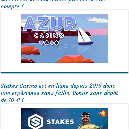
compte !
Stakes Casino est en ligne depuis 2015 donc
une expérience sans faille. Bonus sans dépôt
de 10 € !