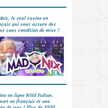
nix, le seul casino en
nçais qui vous assure des
us sans condition de mise !
ino en ligne Wild Sultan,
port en français et une
pée de jeux ! Plus de 3500