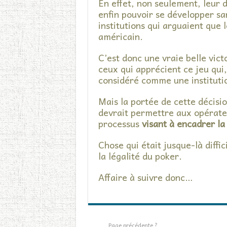
En effet, non seulement, leur d
enfin pouvoir se développer san
institutions qui arguaient que le
américain.
C’est donc une vraie belle vic
ceux qui apprécient ce jeu qui
considéré comme une instituti
Mais la portée de cette décisio
devrait permettre aux opérateu
processus
visant à encadrer l
Chose qui était jusque-là diff
la légalité du poker.
Affaire à suivre donc…
Page précédente ?