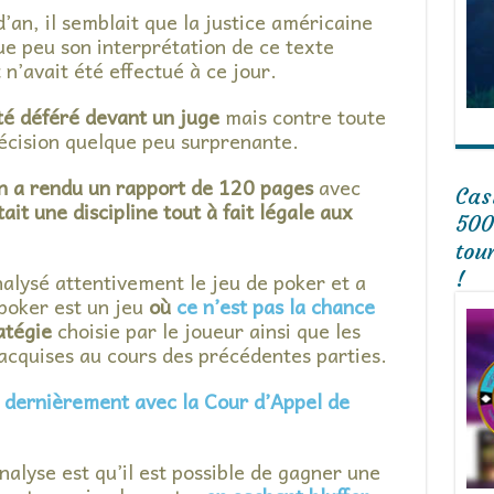
’an, il semblait que la justice américaine
ue peu son interprétation de ce texte
n’avait été effectué à ce jour.
té déféré devant un juge
mais contre toute
décision quelque peu surprenante.
in a rendu un rapport de 120 pages
avec
Cas
ait une discipline tout à fait légale aux
500
tou
!
nalysé attentivement le jeu de poker et a
 poker est un jeu
où
ce n’est pas la chance
atégie
choisie par le joueur ainsi que les
acquises au cours des précédentes parties.
 dernièrement avec la Cour d’Appel de
alyse est qu’il est possible de gagner une