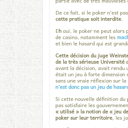
partie avec de très mauvaises
De ce fait, si le poker n’est p
cette pratique soit interdite
.
E
h
oui, le poker ne peut alors 
de casino, notamment les
mach
et bien le hasard qui est grand
Cette décision du juge Weinste
de la très sérieuse Université
avant la décision, avait rendu
était un jeu à forte dimension 
sans une vraie réflexion sur la
n’est donc pas un jeu de hasar
Si cette nouvelle définition du
pas satisfaire les gouverneme
« utilisé » la notion de « jeu 
poker sur leur territoire
, les j