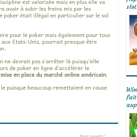
iscipline est valorisée mais en plus elle va
slot
s avoir à subir les freins mis par les
 poker était illégal en particulier sur le sol
toire pour le poker mais également pour tous
, aux Etats-Unis, pourrait presque être
on.
n ne devrait pas s’arrêter là puisqu’elle
rs de poker en ligne d’accélérer le
a mise en place du marché online américain
.
icile puisque beaucoup remettaient en cause
Win
fait
aup
Page suivante ?