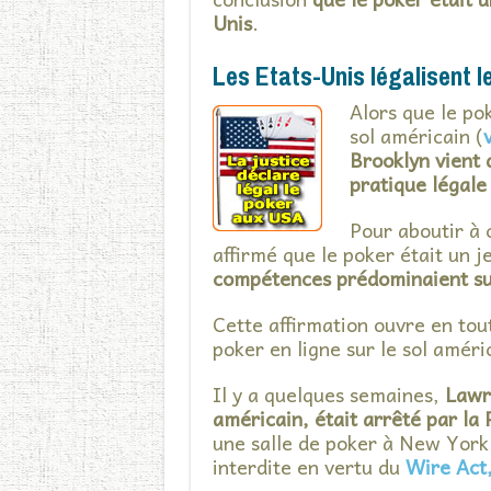
Unis
.
Les Etats-Unis légalisent l
Alors que le pok
sol américain (
v
Brooklyn vient 
pratique légale
Pour aboutir à 
affirmé que le poker était un 
compétences prédominaient su
Cette affirmation ouvre en tou
poker en ligne sur le sol améri
Il y a quelques semaines,
Lawr
américain, était arrêté par la
une salle de poker à New York
interdite en vertu du
Wire Act,