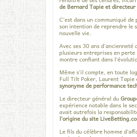
de Bernard Tapie et directeur
C’est dans un communiqué de p
son intention de reprendre le si
nouvelle vie.
Avec ses 30 ans d’ancienneté qu
plusieurs entreprises en perte
montre confiant dans l’évolutio
Même s’il compte, en toute logi
Full Tilt Poker, Laurent Tapi
synonyme de performance tech
Le directeur général du
Group
expérience notable dans le sect
avait autrefois la responsabili
l’origine du site LiveBetting.c
Le fils du célèbre homme d’aff