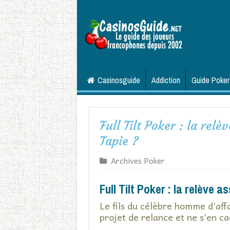
Casinosguide
Addiction
Guide Poker
Full Tilt Poker : la rel
Tapie ?
Archives Poker
Full Tilt Poker : la relève 
Le fils du célèbre homme d’aff
projet de relance et ne s’en ca