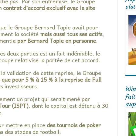
ache pas. Par son entremise, le Groupe
slot
n contrat d’accord exclusif avec le site
que le Groupe Bernard Tapie avait pour
ement la société
mais aussi tous ses actifs
,
émentie
par Bernard Tapie en personne
.
les deux parties est un fait indéniable, le
roupe relativise la portée de cet accord.
 la validation de cette reprise, le Groupe
t que pour 5 % à 15 % à la reprise de Full
es investisseurs.
Win
fait
ment un projet qui serait mené par
aup
Tour (ISPT)
, dont le capital est détenu à 30
e.
ur mettre en place
des tournois de poker
s des stades de football.