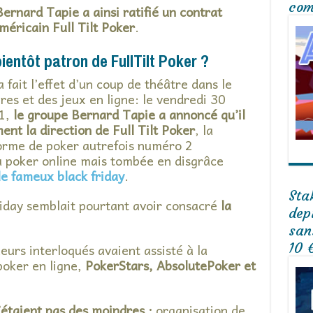
com
ernard Tapie a ainsi ratifié un contrat
américain Full Tilt Poker
.
ientôt patron de FullTilt Poker ?
 fait l’effet d’un coup de théâtre dans le
res et des jeux en ligne: le vendredi 30
1,
le groupe Bernard Tapie a annoncé qu’il
ent la direction de Full Tilt Poker
, la
orme de poker autrefois numéro 2
u poker online mais tombée en disgrâce
 le fameux black friday
.
Sta
riday semblait pourtant avoir consacré
la
dep
san
10 
ueurs interloqués avaient assisté à la
poker en ligne,
PokerStars, AbsolutePoker et
’étaient pas des moindres :
organisation de