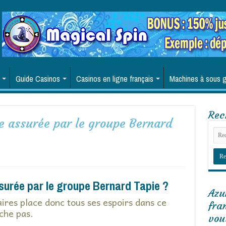
Guide Casinos
Casinos en ligne français
Machines à sous g
Rec
ève assurée par le groupe Bernard
assurée par le groupe Bernard Tapie ?
Azu
aires place donc tous ses espoirs dans ce
fra
che pas.
vou