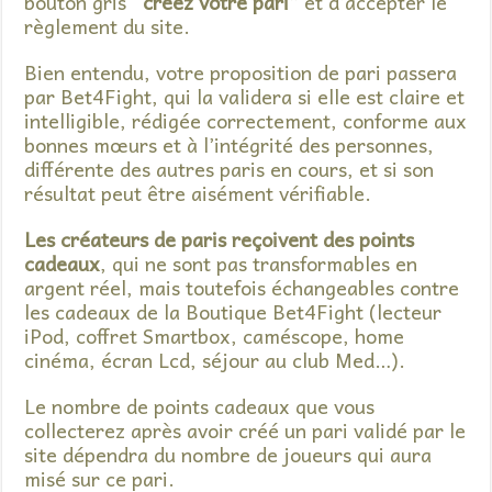
bouton gris
“créez votre pari”
et d’accepter le
règlement du site.
Bien entendu, votre proposition de pari passera
par Bet4Fight, qui la validera si elle est claire et
intelligible, rédigée correctement, conforme aux
bonnes mœurs et à l’intégrité des personnes,
différente des autres paris en cours, et si son
résultat peut être aisément vérifiable.
Les créateurs de paris reçoivent des points
cadeaux
, qui ne sont pas transformables en
argent réel, mais toutefois échangeables contre
les cadeaux de la Boutique Bet4Fight (lecteur
iPod, coffret Smartbox, caméscope, home
cinéma, écran Lcd, séjour au club Med…).
Le nombre de points cadeaux que vous
collecterez après avoir créé un pari validé par le
site dépendra du nombre de joueurs qui aura
misé sur ce pari.