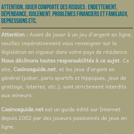
Attention, jouer comporte des risques : endettement,
dépendance, isolement, problèmes financiers et familiaux,
depressions etc.
Attention :
Avant de jouer à un jeu d'argent en ligne,
veuillez impérativement vous renseigner sur la
législation en vigueur dans votre pays de résidence.
Nous déclinons toutes responsabilités à ce sujet
. Ce
site,
Casinosguide.net
, et les jeux d'argent en
général (poker, paris sportifs et hippiques, jeux de
grattage, loteries, etc.), sont strictement interdits
aux mineurs.
Casinosguide.net
est un guide édité sur Internet
depuis 2002 par des joueurs passionnés de jeux en
ligne.