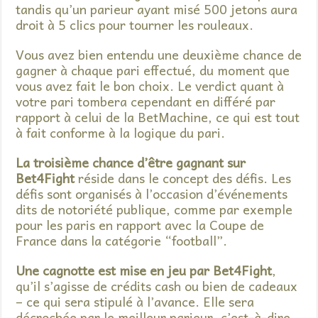
tandis qu’un parieur ayant misé 500 jetons aura
droit à 5 clics pour tourner les rouleaux.
Vous avez bien entendu une deuxième chance de
gagner à chaque pari effectué, du moment que
vous avez fait le bon choix. Le verdict quant à
votre pari tombera cependant en différé par
rapport à celui de la BetMachine, ce qui est tout
à fait conforme à la logique du pari.
La troisième chance d’être gagnant sur
Bet4Fight
réside dans le concept des défis. Les
défis sont organisés à l’occasion d’événements
dits de notoriété publique, comme par exemple
pour les paris en rapport avec la Coupe de
France dans la catégorie “football”.
Une cagnotte est mise en jeu par Bet4Fight
,
qu’il s’agisse de crédits cash ou bien de cadeaux
– ce qui sera stipulé à l’avance. Elle sera
décrochée par le meilleur parieur, c’est-à-dire