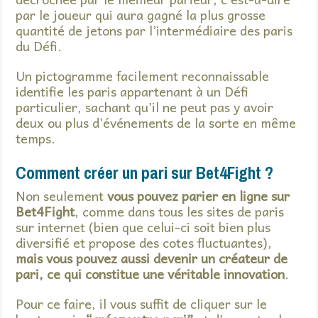
par le joueur qui aura gagné la plus grosse
quantité de jetons par l’intermédiaire des paris
du Défi.
Un pictogramme facilement reconnaissable
identifie les paris appartenant à un Défi
particulier, sachant qu’il ne peut pas y avoir
deux ou plus d’événements de la sorte en même
temps.
Comment créer un pari sur Bet4Fight ?
Non seulement
vous pouvez parier en ligne sur
Bet4Fight
, comme dans tous les sites de paris
sur internet (bien que celui-ci soit bien plus
diversifié et propose des cotes fluctuantes),
mais vous pouvez aussi devenir un créateur de
pari, ce qui constitue une véritable innovation
.
Pour ce faire, il vous suffit de cliquer sur le