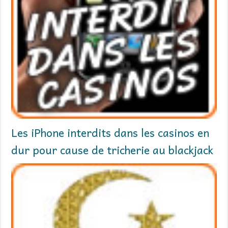
Les iPhone interdits dans les casinos en
dur pour cause de tricherie au blackjack