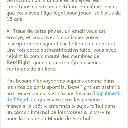
conditions du site en certifiant en même temps
que vous avez l’âge légal pour jouer, soit plus de
18 ans.
A l’issue de cette phase, un email vous est
envoyé, et vous avez à confirmer votre
inscription en cliquant sur le lien qu’il contient.
Une fois cette authentification faite, vous avez
rejoint la communauté des membres de
Bet4Fight
, qui en compte déjà plusieurs
centaines de milliers.
Pas besoin d’envoyer vos papiers comme dans
les sites de paris sportifs. Bet4Fight est assimilé
aux jeux-concours et n’a pas besoin
d’agrément
de l’Arjel
, ce qui ravira tous les parieurs
français, plutôt « enfermés » aujourd’hui dans
un carcan infernal de lois votées à la va-vite
pour la Coupe du Monde de Football.