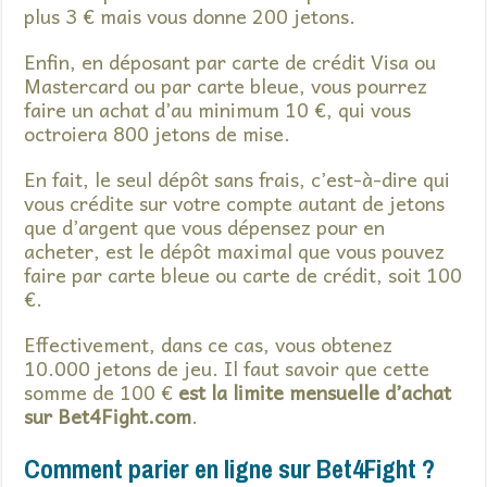
plus 3 € mais vous donne 200 jetons.
Enfin, en déposant par carte de crédit Visa ou
Mastercard ou par carte bleue, vous pourrez
faire un achat d’au minimum 10 €, qui vous
octroiera 800 jetons de mise.
En fait, le seul dépôt sans frais, c’est-à-dire qui
vous crédite sur votre compte autant de jetons
que d’argent que vous dépensez pour en
acheter, est le dépôt maximal que vous pouvez
faire par carte bleue ou carte de crédit, soit 100
€.
Effectivement, dans ce cas, vous obtenez
10.000 jetons de jeu. Il faut savoir que cette
somme de 100 €
est la limite mensuelle d’achat
sur Bet4Fight.com
.
Comment parier en ligne sur Bet4Fight ?