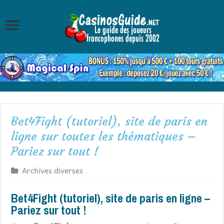
Bet4Fight (tutoriel), site de paris en
ligne sur toutes les thématiques –
Pariez sur tout !
Archives diverses
Bet4Fight (tutoriel), site de paris en ligne –
Pariez sur tout !