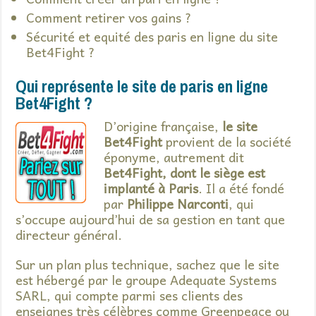
Comment retirer vos gains ?
Sécurité et equité des paris en ligne du site
Bet4Fight ?
Qui représente le site de paris en ligne
Bet4Fight ?
D’origine française,
le site
Bet4Fight
provient de la société
éponyme, autrement dit
Bet4Fight, dont le siège est
implanté à Paris
. Il a été fondé
par
Philippe Narconti
, qui
s’occupe aujourd’hui de sa gestion en tant que
directeur général.
Sur un plan plus technique, sachez que le site
est hébergé par le groupe Adequate Systems
SARL, qui compte parmi ses clients des
enseignes très célèbres comme Greenpeace ou