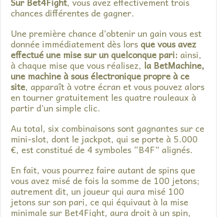
Sur Bet4Fight
, vous avez effectivement trois
chances différentes de gagner.
Une première chance d’obtenir un gain vous est
donnée immédiatement dès lors
que vous avez
effectué une mise sur un quelconque pari:
ainsi,
à chaque mise que vous réalisez,
la BetMachine,
une machine à sous électronique propre à ce
site
, apparaît à votre écran et vous pouvez alors
en tourner gratuitement les quatre rouleaux à
partir d’un simple clic.
Au total, six combinaisons sont gagnantes sur ce
mini-slot, dont le jackpot, qui se porte à 5.000
€, est constitué de 4 symboles “B4F” alignés.
En fait, vous pourrez faire autant de spins que
vous avez misé de fois la somme de 100 jetons;
autrement dit, un joueur qui aura misé 100
jetons sur son pari, ce qui équivaut à la mise
minimale sur Bet4Fight, aura droit à un spin,