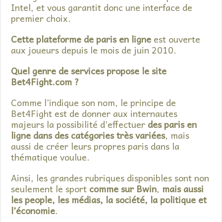
Intel, et vous garantit donc une interface de
premier choix.
Cette plateforme de paris en ligne
est ouverte
aux joueurs depuis le mois de juin 2010.
Quel genre de services propose le site
Bet4Fight.com ?
Comme l’indique son nom, le principe de
Bet4Fight est de donner aux internautes
majeurs la possibilité d’effectuer
des paris en
ligne dans des catégories très variées
, mais
aussi de créer leurs propres paris dans la
thématique voulue.
Ainsi, les grandes rubriques disponibles sont non
seulement le sport
comme sur Bwin
,
mais aussi
les people, les médias, la société, la politique et
l’économie
.