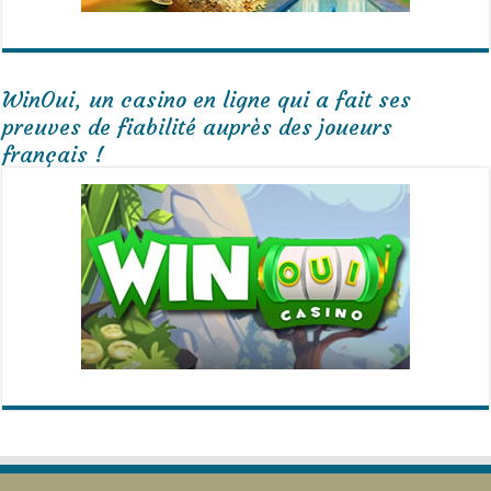
WinOui, un casino en ligne qui a fait ses
preuves de fiabilité auprès des joueurs
français !