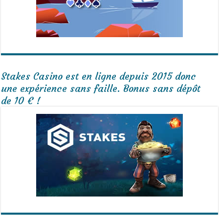
Stakes Casino est en ligne depuis 2015 donc
une expérience sans faille. Bonus sans dépôt
de 10 € !