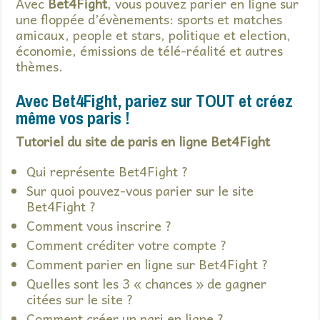
Avec
Bet4Fight
, vous pouvez parier en ligne sur
une floppée d’évènements: sports et matches
amicaux, people et stars, politique et election,
économie, émissions de télé-réalité et autres
thèmes.
Avec Bet4Fight, pariez sur TOUT et créez
même vos paris !
Tutoriel du site de paris en ligne Bet4Fight
Qui représente Bet4Fight ?
Sur quoi pouvez-vous parier sur le site
Bet4Fight ?
Comment vous inscrire ?
Comment créditer votre compte ?
Comment parier en ligne sur Bet4Fight ?
Quelles sont les 3 « chances » de gagner
citées sur le site ?
Comment créer un pari en ligne ?