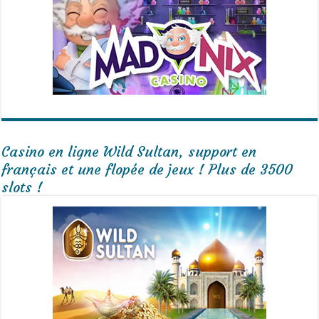
Casino en ligne Wild Sultan, support en
français et une flopée de jeux ! Plus de 3500
slots !