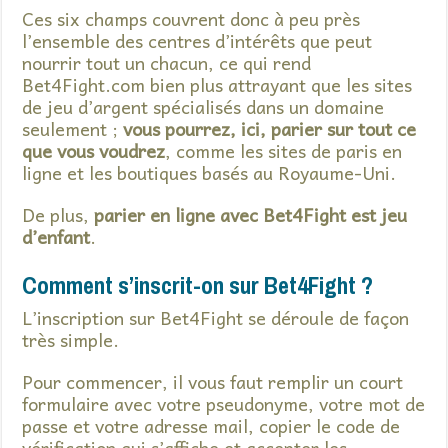
Ces six champs couvrent donc à peu près
l’ensemble des centres d’intérêts que peut
nourrir tout un chacun, ce qui rend
Bet4Fight.com bien plus attrayant que les sites
de jeu d’argent spécialisés dans un domaine
seulement ;
vous pourrez, ici, parier sur tout ce
que vous voudrez
, comme les sites de paris en
ligne et les boutiques basés au Royaume-Uni.
De plus,
parier en ligne avec Bet4Fight est jeu
d’enfant
.
Comment s’inscrit-on sur Bet4Fight ?
L’inscription sur Bet4Fight se déroule de façon
très simple.
Pour commencer, il vous faut remplir un court
formulaire avec votre pseudonyme, votre mot de
passe et votre adresse mail, copier le code de
vérification qui s’affiche et accepter les