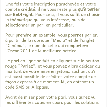
Une fois votre inscription parachevée et votre
compte crédité, il ne vous reste plus
qu’à parier
sur Bet4Fight
. Pour cela, il vous suffit de choisir
la thématique qui vous intéresse, puis de
sélectionner un pari en particulier.
Pour prendre un exemple, vous pourrez parier,
à partir de la rubrique “Media” et de l’onglet
“Cinéma”, le nom de celle qui remportera
l’Oscar 2011 de la meilleure actrice.
Le pari en ligne se fait en cliquant sur le bouton
rouge “Pariez”, et vous pouvez alors décider du
montant de votre mise en jetons, sachant qu’il
est aussi possible de créditer votre compte de
façon express à ce moment-là, en entrant un
code SMS ou Allopass.
Avant de miser pour votre pari, vous aurez vu
les différentes cotes en cours pour les solutions